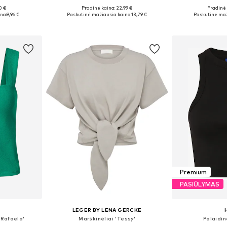
0 €
Pradinė kaina: 22,99 €
Pradinė 
M, L, XL
Yra daugybė dydžių
Galimi dydži
na:
9,96 €
Paskutinė mažiausia kaina:
13,79 €
Paskutinė maž
Į krepšelį
Į k
Premium
PASIŪLYMAS
LEGER BY LENA GERCKE
'Rafaela'
Marškinėliai 'Tessy'
Palaidin