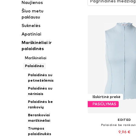
Pagrindinės medžiag
Naujienos
Šiuo metu
paklausu
Suknelės
Apatiniai
Marškinėliai ir
palaidinės
Marškinėliai
Palaidinės
Palaidinės su
petnešėlėmis
Palaidinės su
nėriniais
Išskirtinė prekė
Palaidinės be
PASIŪLYMAS
rankovių
Berankoviai
EDITED
marškinėliai
Palaidinė be rankovi
Trumpos
9,96 €
palaidinukės