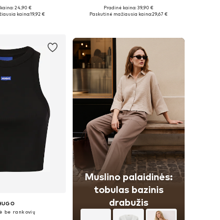
+
1
kaina: 24,90 €
Pradinė kaina: 39,90 €
ai: XS, S, M, L, XL
Galimi dydžiai: XS, S, M, L, XL, XXL
iausia kaina:
19,92 €
Paskutinė mažiausia kaina:
29,67 €
repšelį
Į krepšelį
Muslino palaidinės:
tobulas bazinis
drabužis
HUGO
ė be rankovių