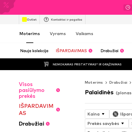
Outlet
Kontaktai ir pagalba
Moterims
Vyrams
Vaikams
Nauja kolekcija
IŠPARDAVIMAS
Drabužiai
NEMOKAMAS PRISTATYMAS* IR GRĄŽINIMAS
Moterims
Drabužiai
Visos
pasiūlymo
Palaidinės
(plonas
prekės
IŠPARDAVIM
AS
Kaina
Išpar
Drabužiai
Prekės savybės