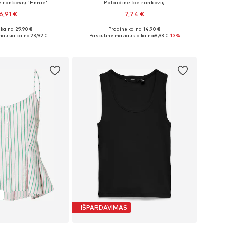
 rankovių 'Ennie'
Palaidinė be rankovių
6,91 €
7,74 €
kaina: 29,90 €
Pradinė kaina: 14,90 €
ai: XS, S, M, L, XL
Galimi dydžiai: XS, S, M, L, XL
iausia kaina:
23,92 €
Paskutinė mažiausia kaina:
8,93 €
-13%
repšelį
Į krepšelį
IŠPARDAVIMAS