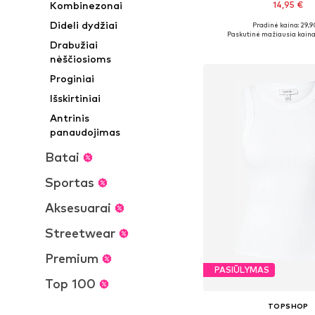
Kombinezonai
14,95 €
Dideli dydžiai
+
6
Pradinė kaina: 29,9
Galimi dydžiai: XS, S
Paskutinė mažiausia kaina
Drabužiai
Į krepšelį
nėščiosioms
Proginiai
Išskirtiniai
Antrinis
panaudojimas
Batai
Sportas
Aksesuarai
Streetwear
Premium
PASIŪLYMAS
Top 100
TOPSHOP