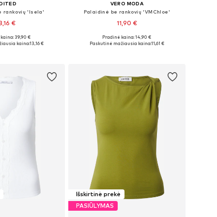
DITED
VERO MODA
 rankovių 'Isela'
Palaidinė be rankovių 'VMChloe'
3,16 €
11,90 €
kaina: 39,90 €
Pradinė kaina: 14,90 €
iai: XS, S, M, L
Galimi dydžiai: S, M, L, XL
iausia kaina:
13,16 €
Paskutinė mažiausia kaina:
11,61 €
repšelį
Į krepšelį
Išskirtinė prekė
PASIŪLYMAS