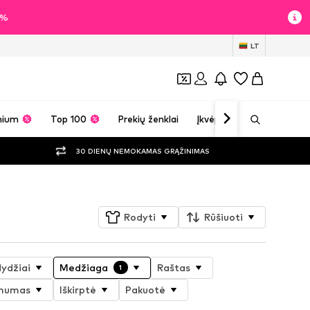
0%
LT
mium
Top 100
Prekių ženklai
Įkvėpimas
30 DIENŲ NEMOKAMAS GRĄŽINIMAS
Rodyti
Rūšiuoti
dydžiai
Medžiaga
Raštas
1
omumas
Iškirptė
Pakuotė