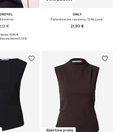
ENDYOL
ONLY
škinėliai
Palaidinė be rankovių 'ONLLove'
1,13 €
21,90 €
+
2
kaina: 15,90 €
ai: XS, S, M, L, XL
Galimi dydžiai: XS, S, M, L, XL
iausia kaina:
11,13 €
repšelį
Į krepšelį
Išskirtinė prekė