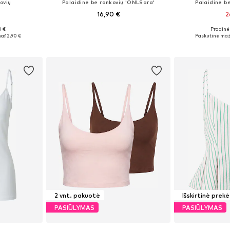
ovių
Palaidinė be rankovių 'ONLSara'
Palaidinė be
16,90 €
2
+
2
0 €
Pradinė 
, M, L
Galimi dydžiai: XS, S, M, L, XL
Galimi dydži
a:
12,90 €
Paskutinė maž
Į krepšelį
Į k
2 vnt. pakuotė
Išskirtinė prekė
PASIŪLYMAS
PASIŪLYMAS