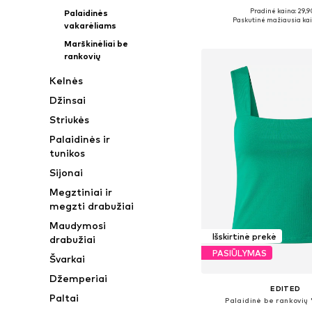
Pradinė kaina: 29,9
Palaidinės
Galimi dydžiai: XS, S, 
Paskutinė mažiausia kai
vakarėliams
Į krepšelį
Marškinėliai be
rankovių
Kelnės
Džinsai
Striukės
Palaidinės ir
tunikos
Sijonai
Megztiniai ir
megzti drabužiai
Maudymosi
Išskirtinė prekė
drabužiai
PASIŪLYMAS
Švarkai
Džemperiai
EDITED
Paltai
Palaidinė be rankovių 