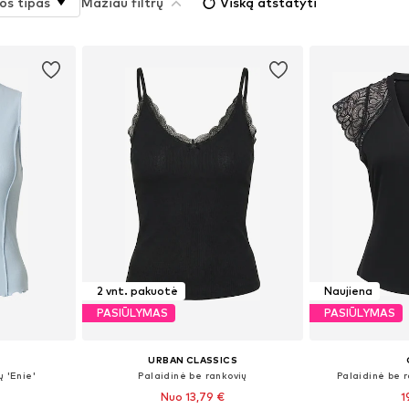
os tipas
Mažiau filtrų
Viską atstatyti
2 vnt. pakuotė
Naujiena
PASIŪLYMAS
PASIŪLYMAS
URBAN CLASSICS
ų 'Enie'
Palaidinė be rankovių
Palaidinė be 
Nuo 13,79 €
1