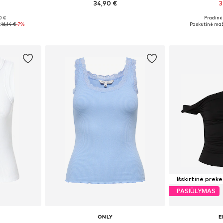
34,90 €
3
+
8
0 €
Pradinė 
, M, XL
Galimi dydžiai: XS, S, M, L, XL, XXL
Galimi dydžiai
:
16,14 €
-7%
Paskutinė maž
Į krepšelį
Į k
Išskirtinė prekė
PASIŪLYMAS
ONLY
E