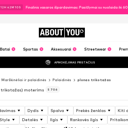
Finalinis vasaros išpardavimas: Pasiūlymai su nuolaida iki 6
12
H
42
M
08
S
ABOUT
YOU
Batai
Sportas
Aksesuarai
Streetwear
Pre
APMOKĖJIMAS PRISTAČIUS
Marškinėliai ir palaidinės
Palaidinės
plonas trikotažas
 trikotažas) moterims
5 706
davimas
Dydis
Spalva
Prekės ženklas
Kiti 
Style
Detalės
Ilgis
Rankovės ilgis
Pritaik