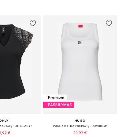
Premium
PASIŪLYMAS
ONLY
HUGO
rankovių 'ONLEASY'
Palaidinė be rankovių 'Datamia'
9,92 €
33,92 €