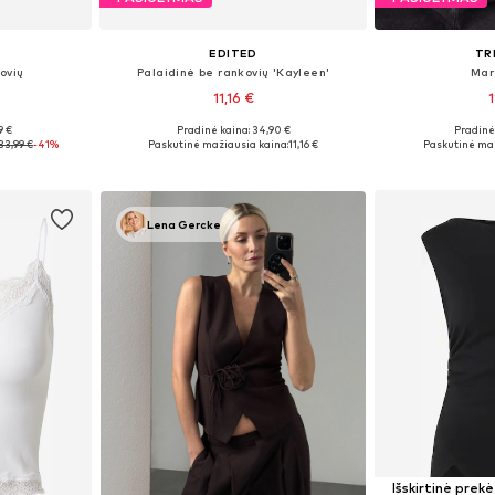
EDITED
TR
ovių
Palaidinė be rankovių 'Kayleen'
Mar
11,16 €
1
9 €
Pradinė kaina: 34,90 €
Pradinė 
 L, XL, XXL
Galimi dydžiai: S, M, L, XL
Galimi dydži
33,99 €
-41%
Paskutinė mažiausia kaina:
11,16 €
Paskutinė maž
Į krepšelį
Į k
Lena Gercke
Išskirtinė prekė