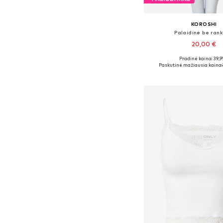
KOROSHI
Palaidinė be rank
20,00 €
Pradinė kaina: 39,9
Galimi dydžiai: XS, S, M,
Paskutinė mažiausia kaina:
Į krepšelį