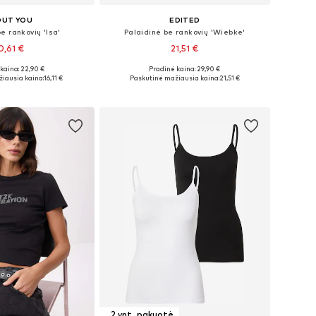
OUT YOU
EDITED
e rankovių 'Isa'
Palaidinė be rankovių 'Wiebke'
0,61 €
21,51 €
kaina: 22,90 €
Pradinė kaina: 29,90 €
 XS, S, M, L, XL, XXL
Galimi dydžiai: XS, S, M, L
iausia kaina:
16,11 €
Paskutinė mažiausia kaina:
21,51 €
repšelį
Į krepšelį
2 vnt. pakuotė