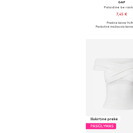
GAP
Palaidinė be rank
7,45 €
Pradinė kaina: 14,9
Galimi dydžiai: XS, S, 
Paskutinė mažiausia kaina
Į krepšelį
Išskirtinė prekė
PASIŪLYMAS