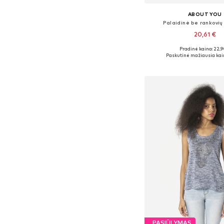
ABOUT YOU
Palaidinė be rankovių
20,61 €
Pradinė kaina: 22,9
Galimi dydžiai: XS, S, M,
Paskutinė mažiausia kai
Į krepšelį
PASIŪLYMAS