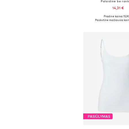
Palaidinė be rank
14,31 €
Pradinė kaina: 15,9
Galimi dydžiai: XS, S
Paskutinė mažiausia kain
Į krepšelį
PASIŪLYMAS