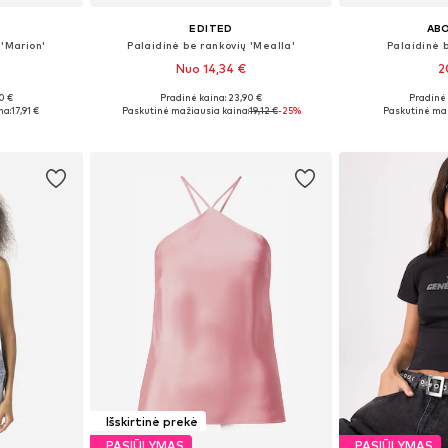
EDITED
AB
 'Marion'
Palaidinė be rankovių 'Mealla'
Palaidinė b
Nuo 14,34 €
2
0 €
Pradinė kaina: 23,90 €
Pradinė 
 L, XL, XXL
Galimi dydžiai: XS, S, M, L, XL
Galimi dydžiai:
na:
17,91 €
Paskutinė mažiausia kaina:
19,12 €
-25%
Paskutinė maž
Į krepšelį
Į k
Išskirtinė prekė
PASIŪLYMAS
PASIŪLYMAS