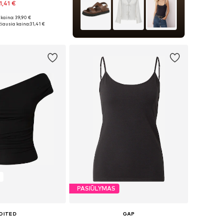
1,41 €
kaina: 39,90 €
: XS, M, L, XL, XXL
iausia kaina:
31,41 €
repšelį
PASIŪLYMAS
DITED
GAP