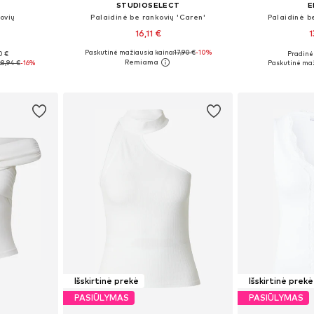
STUDIOSELECT
E
ovių
Palaidinė be rankovių 'Caren'
Palaidinė be
16,11 €
1
Paskutinė mažiausia kaina:
17,90 €
-10%
0 €
Pradinė 
M, L, XL
Galimi dydžiai: S, M, L
Galimi dydž
:
8,94 €
-16%
Paskutinė maž
Į krepšelį
Į k
Išskirtinė prekė
Išskirtinė prekė
PASIŪLYMAS
PASIŪLYMAS