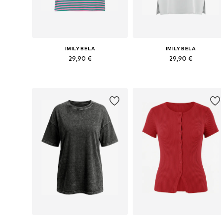
IMILY BELA
IMILY BELA
29,90 €
29,90 €
Galimi dydžiai: S, M, L
Galimi dydžiai: S, M, L, XL, XXL
Į krepšelį
Į krepšelį