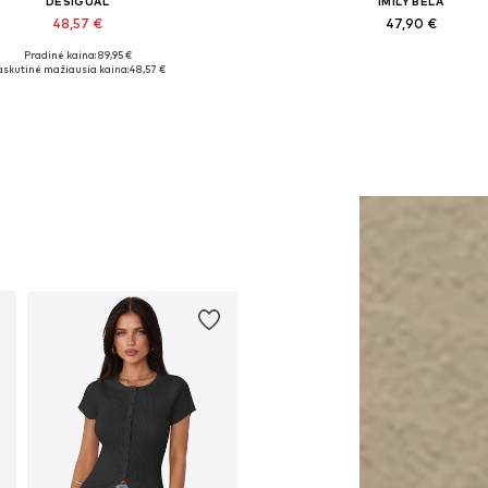
DESIGUAL
IMILY BELA
48,57 €
47,90 €
Pradinė kaina: 89,95 €
Galimi dydžiai: One Size
Galimi dydžiai: 36, 38, 40, 4
askutinė mažiausia kaina:
48,57 €
Į krepšelį
Į krepšelį