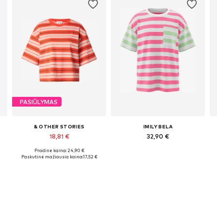
PASIŪLYMAS
& OTHER STORIES
IMILY BELA
18,81 €
32,90 €
Pradinė kaina: 24,90 €
Galimi dydžiai: XS, S, M
Galimi dydžiai: M, L, XL, XXL
Paskutinė mažiausia kaina:
17,52 €
Į krepšelį
Į krepšelį