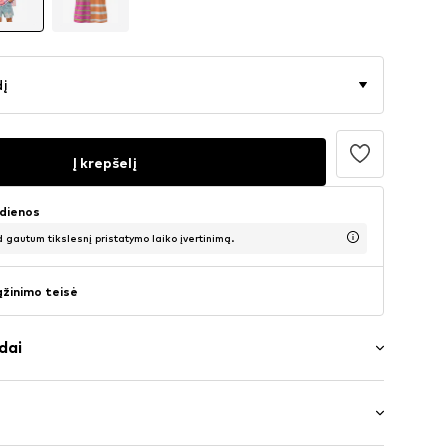
dį
Į krepšelį
 dienos
d gautum tikslesnį pristatymo laiko įvertinimą.
ąžinimo teisė
dai
ažas
 iškirptė