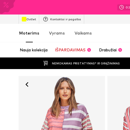
02
Outlet
Kontaktai ir pagalba
Moterims
Vyrams
Vaikams
Nauja kolekcija
IŠPARDAVIMAS
Drabužiai
NEMOKAMAS PRISTATYMAS* IR GRĄŽINIMAS