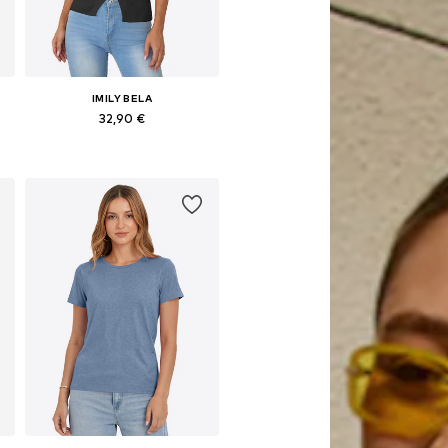
IMILY BELA
32,90 €
Galimi dydžiai: S, M, L, XL
Į krepšelį