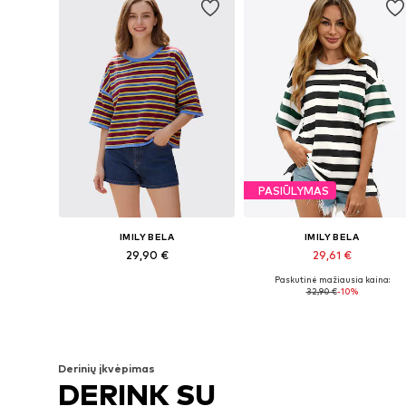
PASIŪLYMAS
IMILY BELA
IMILY BELA
29,90 €
29,61 €
Paskutinė mažiausia kaina:
Galimi dydžiai: S, M, L, XL, XXL
Galimi dydžiai: M, L, XL, XXL
32,90 €
-10%
Į krepšelį
Į krepšelį
Derinių įkvėpimas
DERINK SU