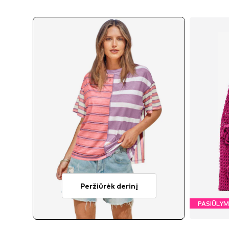
Peržiūrėk derinį
PASIŪLY