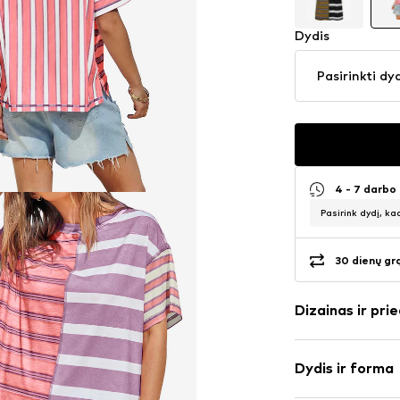
Dydis
Pasirinkti dy
4 - 7 darbo
Pasirink dydį, ka
30 dienų gr
Dizainas ir prie
Dryžuotas
Dydis ir forma
plonas trikot
Apskrita kaklo