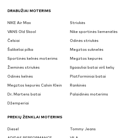
DRABUŽIAI MOTERIMS
NIKE Air Max
Striukės
VANS Old Skool
Nike sportinės liemenėlės
Čelsiai
Odinės striukės
Šalikėliai pilka
Megztos suknelės
Sportinės kelnės moterims
Megztos kepurės
Žieminės striukės
Ilgaauliai batai virš kelių
Odinės kelnės
Platforminiai batai
Megztos kepurės Calvin Klein
Rankinės
Dr. Martens batai
Palaidinės moterims
Džemperiai
PREKIŲ ŽENKLAI MOTERIMS
Diesel
Tommy Jeans
ADIDAS PERFORMANCE
VILA