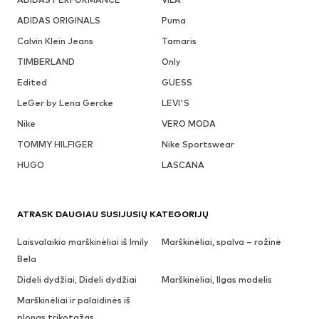
ADIDAS ORIGINALS
Puma
Calvin Klein Jeans
Tamaris
TIMBERLAND
Only
Edited
GUESS
LeGer by Lena Gercke
LEVI'S
Nike
VERO MODA
TOMMY HILFIGER
Nike Sportswear
HUGO
LASCANA
ATRASK DAUGIAU SUSIJUSIŲ KATEGORIJŲ
Laisvalaikio marškinėliai iš Imily
Marškinėliai, spalva – rožinė
Bela
Dideli dydžiai, Dideli dydžiai
Marškinėliai, Ilgas modelis
Marškinėliai ir palaidinės iš
plonas trikotažas