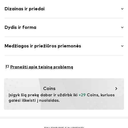
Dizainas ir priedai
Vienspalvis
Dydis ir forma
plonas trikotažas
Apskrita kaklo iškirptė
Rankovės ilgis: pusrankovės
Dygsniuotas apvadas / kraštas
Medžiagos ir priežiūros priemonės
Ilgis: Ilgas modelis
Minkšta tekstūra
Pritaikomumas: Įprastas prigludimas
Prekės Nr.
IBE0886002000001
Medžiaga: 60% Poliesteris – PES, 30% Medvilnė, 10%
Dydžių lentelė
Pranešti apie teisinę problemą
Elastanas
Coins
Įsigyk šią prekę dabar ir uždirbk iki 
+29
 Coins, kuriuos 
galėsi iškeisti į nuolaidas.
TAU TAIP PAT GALI PATIKTI