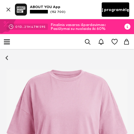
ABOUT YOU App
Į programėlę
(152 700)
Finalinis vasaros išpardavimas:
01
D.
21
H
47
M
59
S
Pasiūlymai su nuolaida iki 60%