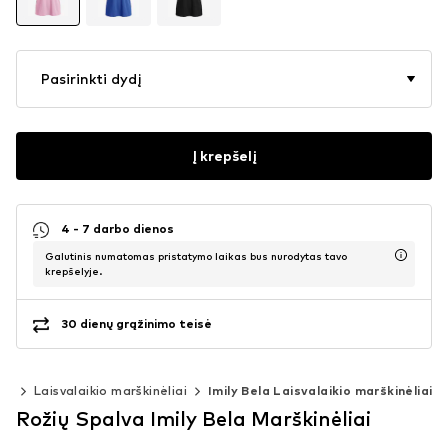
Pasirinkti dydį
Į krepšelį
4 - 7 darbo dienos
Galutinis numatomas pristatymo laikas bus nurodytas tavo
krepšelyje.
30 dienų grąžinimo teisė
iai
Laisvalaikio marškinėliai
Imily Bela Laisvalaikio marškinėliai
Rožių Spalva Imily Bela Marškinėliai