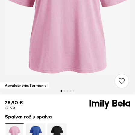
Apvalesnėms formoms
28,90 €
28,90 €
su PVM
su PVM
Spalva
:
rožių spalva