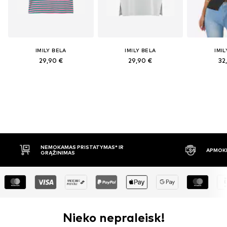
IMILY BELA
IMILY BELA
IMIL
29,90 €
29,90 €
32
APMOKĖJIMAS PRISTAČIUS
30 DIE
Nieko nepraleisk!