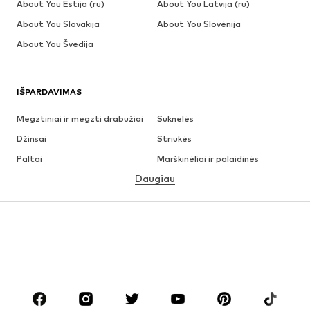
About You Estija (ru)
About You Latvija (ru)
About You Slovakija
About You Slovėnija
About You Švedija
IŠPARDAVIMAS
Megztiniai ir megzti drabužiai
Suknelės
Džinsai
Striukės
Paltai
Marškinėliai ir palaidinės
Daugiau
Kelnės
Apatiniai
Sijonai
Palaidinės ir tunikos
Džemperiai
Švarkai
Maudymosi drabužiai
Kombinezonai
Dideli dydžiai
Drabužiai nėščiosioms
Batai
Sportas
Aksesuarai
Premium