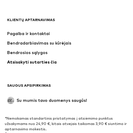
DRABUŽIAI
KLIENTŲ APTARNAVIMAS
Naujienos
Šiuo metu paklausu
Suknelės
Džinsai
Pagalba ir kontaktai
Marškinėliai ir palaidinės
Kelnės
Bendradarbiavimas su kūrėjais
Striukės
Megztiniai ir megzti drabužiai
Bendrosios sąlygos
Apatiniai
Palaidinės ir tunikos
Atsisakyti sutarties čia
Paltai
Sijonai
Maudymosi drabužiai
Džemperiai
Švarkai
Kombinezonai
SAUGUS APSIPIRKIMAS
Dideli dydžiai
Drabužiai nėščiosioms
Proginiai
Išskirtiniai
Su mumis tavo duomenys saugūs!
Antrinis panaudojimas
*Nemokamas standartinis pristatymas į atsiėmimo punktus
BATAI
užsakymams nuo 24,90 €, kitais atvejais taikomas 3,90 € siuntimo ir
aptarnavimo mokestis.
Naujienos
Šiuo metu paklausu