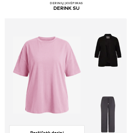
DERINIŲ ĮKVĖPIMAS
DERINK SU
Peržiūrėk derinį