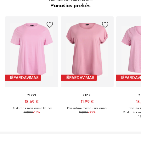
Panašios prekės
IŠPARDAVIMAS
IŠPARDAVIMAS
IŠPARDAV
ZIZZI
ZIZZI
Z
18,69 €
11,99 €
15
Paskutinė mažiausia kaina:
Paskutinė mažiausia kaina:
Pradinė k
21,99 €
-15%
15,99 €
-25%
Paskutinė m
15