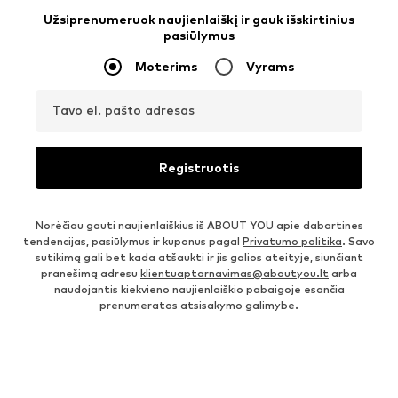
Užsiprenumeruok naujienlaiškį ir gauk išskirtinius
pasiūlymus
Moterims
Vyrams
Tavo el. pašto adresas
Registruotis
Norėčiau gauti naujienlaiškius iš ABOUT YOU apie dabartines
tendencijas, pasiūlymus ir kuponus pagal
Privatumo politika
. Savo
sutikimą gali bet kada atšaukti ir jis galios ateityje, siunčiant
pranešimą adresu
klientuaptarnavimas@aboutyou.lt
arba
naudojantis kiekvieno naujienlaiškio pabaigoje esančia
prenumeratos atsisakymo galimybe.