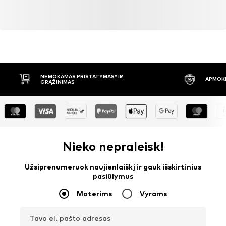
NEMOKAMAS PRISTATYMAS* IR
APMOKĖ
GRĄŽINIMAS
Nieko nepraleisk!
Užsiprenumeruok naujienlaiškį ir gauk išskirtinius
pasiūlymus
Moterims
Vyrams
Tavo el. pašto adresas