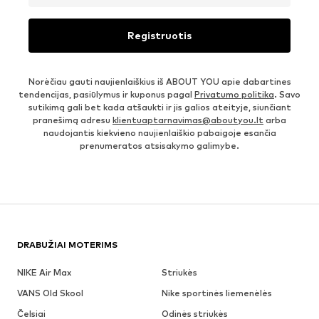
Registruotis
Norėčiau gauti naujienlaiškius iš ABOUT YOU apie dabartines
tendencijas, pasiūlymus ir kuponus pagal
Privatumo politika
. Savo
sutikimą gali bet kada atšaukti ir jis galios ateityje, siunčiant
pranešimą adresu
klientuaptarnavimas@aboutyou.lt
arba
naudojantis kiekvieno naujienlaiškio pabaigoje esančia
prenumeratos atsisakymo galimybe.
DRABUŽIAI MOTERIMS
NIKE Air Max
Striukės
VANS Old Skool
Nike sportinės liemenėlės
Čelsiai
Odinės striukės