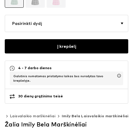
Pasirinkti dydį
Į krepšelį
4 - 7 darbo dienos
Galutinis numatomas pristatymo laikas bus nurodytas tavo
krepšelyje.
30 dienų grąžinimo teisė
iai
Laisvalaikio marškinėliai
Imily Bela Laisvalaikio marškinėliai
Žalia Imily Bela Marškinėliai