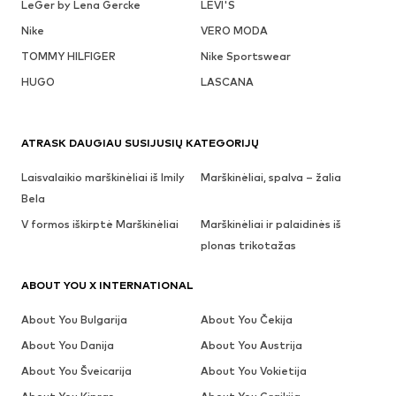
LeGer by Lena Gercke
LEVI'S
Nike
VERO MODA
TOMMY HILFIGER
Nike Sportswear
HUGO
LASCANA
ATRASK DAUGIAU SUSIJUSIŲ KATEGORIJŲ
Laisvalaikio marškinėliai iš Imily
Marškinėliai, spalva – žalia
Bela
V formos iškirptė Marškinėliai
Marškinėliai ir palaidinės iš
plonas trikotažas
ABOUT YOU X INTERNATIONAL
About You Bulgarija
About You Čekija
About You Danija
About You Austrija
About You Šveicarija
About You Vokietija