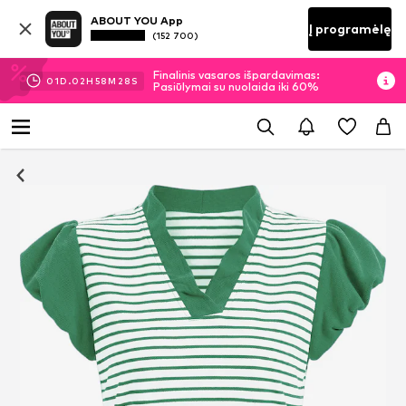
ABOUT YOU App
Į programėlę
(152 700)
Finalinis vasaros išpardavimas:
01
D.
02
H
58
M
28
S
Pasiūlymai su nuolaida iki 60%