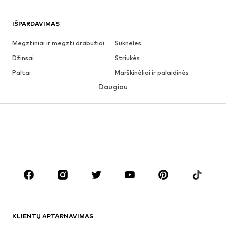
IŠPARDAVIMAS
Megztiniai ir megzti drabužiai
Suknelės
Džinsai
Striukės
Paltai
Marškinėliai ir palaidinės
Daugiau
Kelnės
Apatiniai
Sijonai
Palaidinės ir tunikos
Džemperiai
Švarkai
Maudymosi drabužiai
Kombinezonai
Dideli dydžiai
Drabužiai nėščiosioms
Batai
Sportas
Aksesuarai
Premium
DRABUŽIAI
KLIENTŲ APTARNAVIMAS
Naujienos
Šiuo metu paklausu