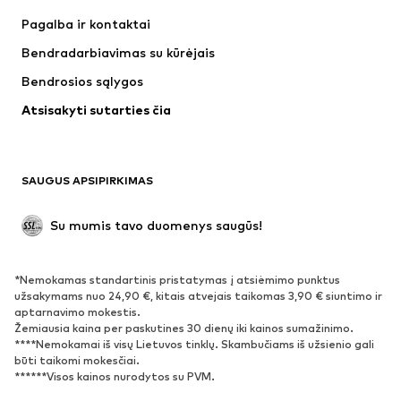
Suknelės
Džinsai
Pagalba ir kontaktai
Marškinėliai ir palaidinės
Kelnės
Bendradarbiavimas su kūrėjais
Striukės
Megztiniai ir megzti drabužiai
Bendrosios sąlygos
Apatiniai
Palaidinės ir tunikos
Atsisakyti sutarties čia
Paltai
Sijonai
Maudymosi drabužiai
Džemperiai
Švarkai
Kombinezonai
SAUGUS APSIPIRKIMAS
Dideli dydžiai
Drabužiai nėščiosioms
Proginiai
Išskirtiniai
Su mumis tavo duomenys saugūs!
Antrinis panaudojimas
*Nemokamas standartinis pristatymas į atsiėmimo punktus
BATAI
užsakymams nuo 24,90 €, kitais atvejais taikomas 3,90 € siuntimo ir
aptarnavimo mokestis.
Naujienos
Šiuo metu paklausu
Žemiausia kaina per paskutines 30 dienų iki kainos sumažinimo.
****Nemokamai iš visų Lietuvos tinklų. Skambučiams iš užsienio gali
Sportbačiai
Aulinukai
būti taikomi mokesčiai.
Batai su kulniukais
Auliniai batai
******Visos kainos nurodytos su PVM.
Basutės ir šlepetės
Bateliai