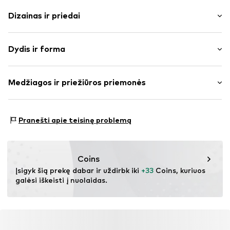
Dizainas ir priedai
Dryžuotas
Dydis ir forma
plonas trikotažas
V formos iškirptė
Rankovės ilgis: ketvirčio ilgio rankovės
Drapiruotas / rauktas
Medžiagos ir priežiūros priemonės
Ilgis: Normalaus ilgio
Dygsniuotas apvadas / kraštas
Pritaikomumas: Įprastas prigludimas
Pūstos rankovės
Medžiaga: 60% Medvilnė, 40% Poliesteris – PES
Pilnai raštuota
Dydžių lentelė
Pranešti apie teisinę problemą
Kilmės šalis: Kinija
Prekės Nr.
IBE0704003000001
Coins
Įsigyk šią prekę dabar ir uždirbk iki 
+33
 Coins, kuriuos 
galėsi iškeisti į nuolaidas.