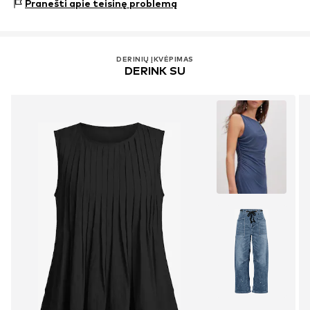
Pranešti apie teisinę problemą
Inkrustuota iškirptė
To paties tono atspalvių siūlės
Minkšta tekstūra
DERINIŲ ĮKVĖPIMAS
DERINK SU
Prekės Nr.
IBE0584002000001