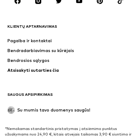
Aksesuarai
Premium
DRABUŽIAI
KLIENTŲ APTARNAVIMAS
Naujienos
Šiuo metu paklausu
Suknelės
Džinsai
Pagalba ir kontaktai
Marškinėliai ir palaidinės
Kelnės
Bendradarbiavimas su kūrėjais
Striukės
Megztiniai ir megzti drabužiai
Bendrosios sąlygos
Apatiniai
Palaidinės ir tunikos
Atsisakyti sutarties čia
Paltai
Sijonai
Maudymosi drabužiai
Džemperiai
Švarkai
Kombinezonai
SAUGUS APSIPIRKIMAS
Dideli dydžiai
Drabužiai nėščiosioms
Proginiai
Išskirtiniai
Su mumis tavo duomenys saugūs!
Antrinis panaudojimas
*Nemokamas standartinis pristatymas į atsiėmimo punktus
BATAI
užsakymams nuo 24,90 €, kitais atvejais taikomas 3,90 € siuntimo ir