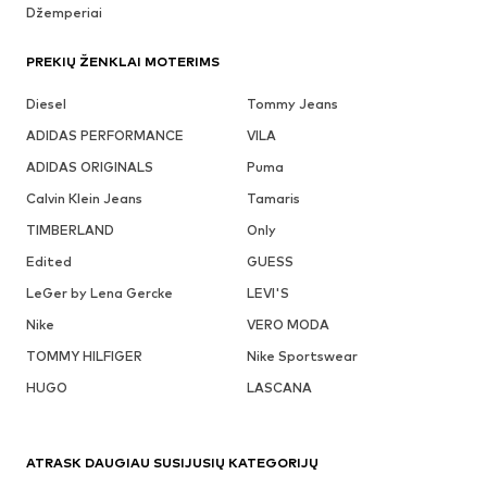
Džemperiai
PREKIŲ ŽENKLAI MOTERIMS
Diesel
Tommy Jeans
ADIDAS PERFORMANCE
VILA
ADIDAS ORIGINALS
Puma
Calvin Klein Jeans
Tamaris
TIMBERLAND
Only
Edited
GUESS
LeGer by Lena Gercke
LEVI'S
Nike
VERO MODA
TOMMY HILFIGER
Nike Sportswear
HUGO
LASCANA
ATRASK DAUGIAU SUSIJUSIŲ KATEGORIJŲ