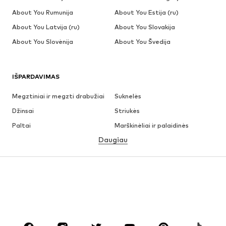
About You Rumunija
About You Estija (ru)
About You Latvija (ru)
About You Slovakija
About You Slovėnija
About You Švedija
IŠPARDAVIMAS
Megztiniai ir megzti drabužiai
Suknelės
Džinsai
Striukės
Paltai
Marškinėliai ir palaidinės
Daugiau
Kelnės
Apatiniai
Sijonai
Palaidinės ir tunikos
Džemperiai
Švarkai
Maudymosi drabužiai
Kombinezonai
Dideli dydžiai
Drabužiai nėščiosioms
Batai
Sportas