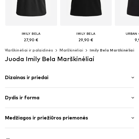
IMILY BELA
IMILY BELA
URBAN 
27,90 €
29,90 €
9,
Marškinėliai ir palaidinės
Marškinėliai
Imily Bela Marškinėliai
Galimi dydžiai: S, M, L, XL
Galimi dydžiai: M, L, XL, XXL
Galimi dyd
Juoda Imily Bela Marškinėliai
Į krepšelį
Į krepšelį
Į kr
Dizainas ir priedai
Vienspalvis
Dydis ir forma
plonas trikotažas
Plačios petnešėlės
Rankovės ilgis: be rankovių
Apskrita kaklo iškirptė
Medžiagos ir priežiūros priemonės
Ilgis: Normalaus ilgio
Klostės
Pritaikomumas: Laisva forma
Klostuotas
Medžiaga: 100% Medvilnė
Dygsniuotas apvadas / kraštas
Dydžių lentelė