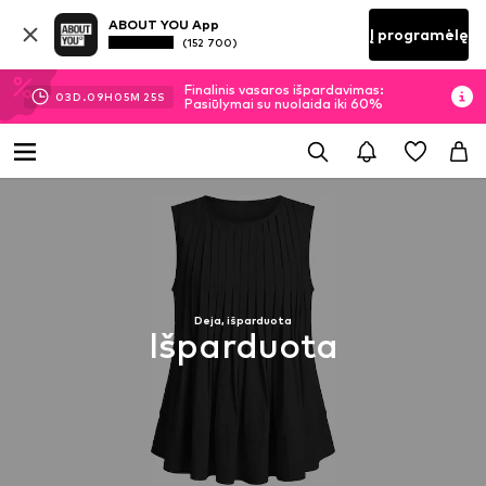
ABOUT YOU App
Į programėlę
(152 700)
Finalinis vasaros išpardavimas:
03
D.
09
H
05
M
25
S
Pasiūlymai su nuolaida iki 60%
Deja, išparduota
Išparduota