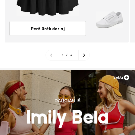
Peržiūrėk derinį
1
/
4
Sekti
DAUGIAU IŠ