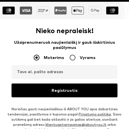
Nieko nepraleisk!
Užsiprenumeruok naujienlaiškį ir gauk išskirtinius
pasiūlymus
Moterims
Vyrams
Tavo el. pašto adresas
Registruotis
Norėčiau gauti naujienlaiškius iš ABOUT YOU apie dabartines
tendencijas, pasiūlymus ir kuponus pagal
Privatumo politika
. Savo
sutikimą gali bet kada atšaukti ir jis galios ateityje, siunčiant
pranešimą adresu
klientuaptarnavimas@aboutyou.lt
arba