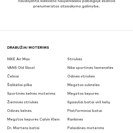
naudojantis kiekvieno naujienlaiškio pabaigoje esančia
prenumeratos atsisakymo galimybe.
DRABUŽIAI MOTERIMS
NIKE Air Max
Striukės
VANS Old Skool
Nike sportinės liemenėlės
Čelsiai
Odinės striukės
Šalikėliai pilka
Megztos suknelės
Sportinės kelnės moterims
Megztos kepurės
Žieminės striukės
Ilgaauliai batai virš kelių
Odinės kelnės
Platforminiai batai
Megztos kepurės Calvin Klein
Rankinės
Dr. Martens batai
Palaidinės moterims