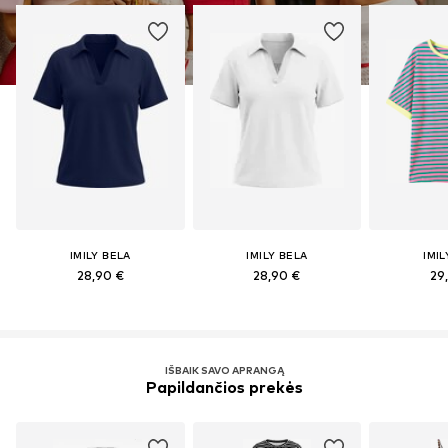
IMILY BELA
IMILY BELA
IMIL
28,90 €
28,90 €
29
IŠBAIK SAVO APRANGĄ
Papildančios prekės