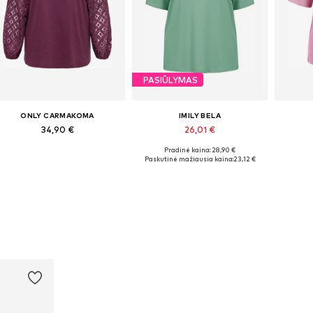
PASIŪLYMAS
ONLY CARMAKOMA
IMILY BELA
34,90 €
26,01 €
Pradinė kaina: 28,90 €
alimi dydžiai: XXL, 4XL, 6XL, 7XL
Galimi dydžiai: XL, XXL, XXXL, 4XL, 5XL
Paskutinė mažiausia kaina:
23,12 €
Į krepšelį
Į krepšelį