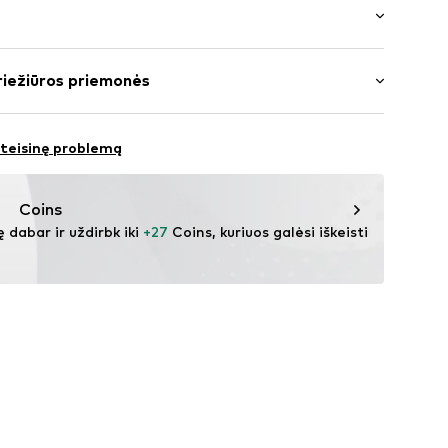
ažas
rptė
: trijų ketvirčių rankovės
riežiūros priemonės
us ilgio
pvadas / kraštas
: Įprastas prigludimas
oliesteris – PES, 16% Viskozė, 5% Elastanas
 atspalvių siūlės
 teisinę problemą
ūra
Coins
830001000001
ę dabar ir uždirbk iki 
+27
 Coins, kuriuos galėsi iškeisti 