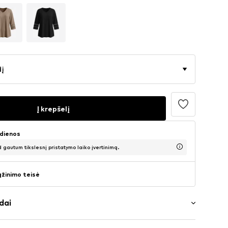
dį
Į krepšelį
 dienos
d gautum tikslesnį pristatymo laiko įvertinimą.
ąžinimo teisė
dai