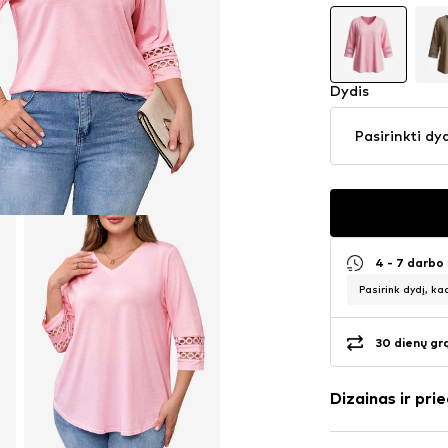
Dydis
Pasirinkti dy
4 - 7 darbo
Pasirink dydį, ka
30 dienų gr
Dizainas ir prie
Vienspalvis