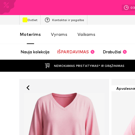
0
Outlet
Kontaktai ir pagalba
Moterims
Vyrams
Vaikams
Nauja kolekcija
IŠPARDAVIMAS
Drabužiai
NEMOKAMAS PRISTATYMAS* IR GRĄŽINIMAS
Apvalesn