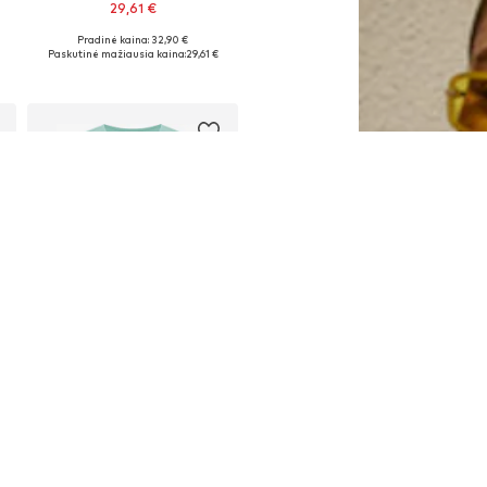
29,61 €
Pradinė kaina: 32,90 €
Galimi dydžiai: S, M, L, XL, XXL
Paskutinė mažiausia kaina:
29,61 €
Į krepšelį
PASIŪLYMAS
IMILY BELA
26,91 €
Pradinė kaina: 29,90 €
Galimi dydžiai: S, M, L, XL, XXL
Paskutinė mažiausia kaina:
23,92 €