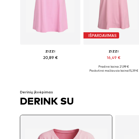
IŠPARDAVIMAS
ZIZZI
ZIZZI
20,89 €
16,49 €
Pradinė kaina: 21,99 €
Galimi dydžiai: XL-XXL, XXXL-4XL, 5XL-6XL
Yra daugybė dydžių
Paskutinė mažiausia kaina:
15,39 €
Į krepšelį
Į krepšelį
Derinių įkvėpimas
DERINK SU