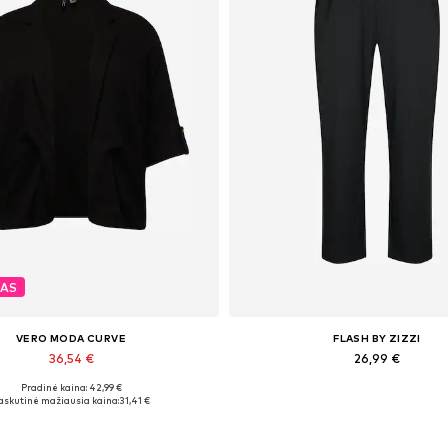
MAS
VERO MODA CURVE
FLASH BY ZIZZI
36,54 €
26,99 €
Pradinė kaina: 42,99 €
Galimi dydžiai: 48
Yra daugybė dydžių
askutinė mažiausia kaina:
31,41 €
Į krepšelį
Į krepšelį