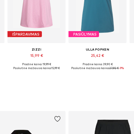
IŠPARDAVIMAS
PASIŪLYMAS
ZIZZI
ULLA POPKEN
15,99 €
25,42 €
Pradinė kaina: 19,99 €
Pradinė kaina: 39,90 €
Galimi dydžiai: XXXL-4XL, 5XL-6XL, 7XL-8XL, 9XL-10XL
Galimi dydžiai: M-L, L-XL, XL-XXL
G
Paskutinė mažiausia kaina:
15,99 €
Paskutinė mažiausia kaina:
27,92 €
-9%
Į krepšelį
Į krepšelį