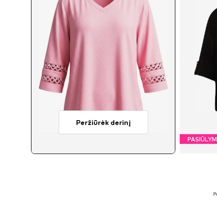
Peržiūrėk derinį
PASIŪLY
P