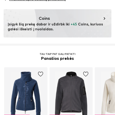
Coins
Įsigyk šią prekę dabar ir uždirbk iki 
+45
 Coins, kuriuos 
galėsi iškeisti į nuolaidas.
TAU TAIP PAT GALI PATIKTI
Panašios prekės