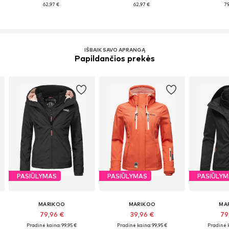
62,97 €
62,97 €
79
IŠBAIK SAVO APRANGĄ
Papildančios prekės
PASIŪLYMAS
PASIŪLYMAS
PASIŪLY
MARIKOO
MARIKOO
MA
79,96 €
39,96 €
79
Pradinė kaina: 99,95 €
Pradinė kaina: 99,95 €
Pradinė k