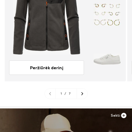
Peržiūrėk derinį
1
/
7
Sekti