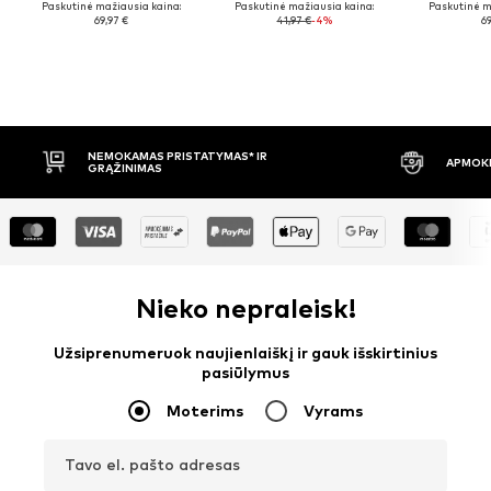
Paskutinė mažiausia kaina:
Paskutinė mažiausia kaina:
Paskutinė m
69,97 €
41,97 €
-4%
69
APMOKĖJIMAS PRISTAČIUS
30 DIENŲ 
Nieko nepraleisk!
Užsiprenumeruok naujienlaiškį ir gauk išskirtinius
pasiūlymus
Moterims
Vyrams
Tavo el. pašto adresas