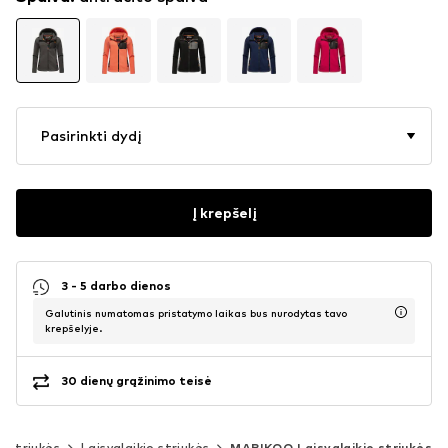
Pasirinkti dydį
Į krepšelį
3 - 5 darbo dienos
Galutinis numatomas pristatymo laikas bus nurodytas tavo
krepšelyje.
30 dienų grąžinimo teisė
Striukės
Laisvalaikio striukės
MARIKOO Laisvalaikio striukės