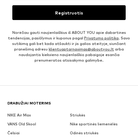
Registruotis
Norėčiau gauti naujienlaiškius iš ABOUT YOU apie dabartines
tendencijas, pasiūlymus ir kuponus pagal
Privatumo politika
. Savo
sutikimą gali bet kada atšaukti ir jis galios ateityje, siunčiant
pranešimą adresu
klientuaptarnavimas@aboutyou.lt
arba
naudojantis kiekvieno naujienlaiškio pabaigoje esančia
prenumeratos atsisakymo galimybe.
DRABUŽIAI MOTERIMS
NIKE Air Max
Striukės
VANS Old Skool
Nike sportinės liemenėlės
Čelsiai
Odinės striukės