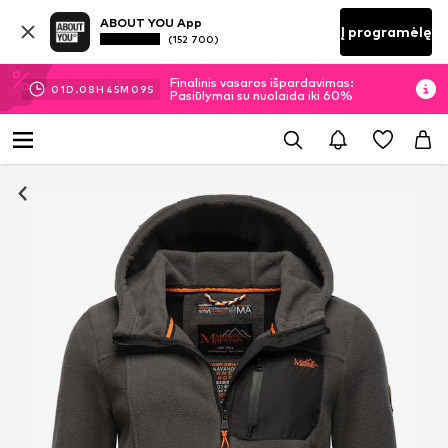
ABOUT YOU App
Į programėlę
(152 700)
Finalinis vasaros išpardavimas:
01
D.
08
H
45
M
08
S
Pasiūlymai su nuolaida iki 60%