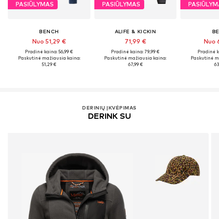
PASIŪLYMAS
PASIŪLYMAS
PASIŪLYM
BENCH
ALIFE & KICKIN
B
Nuo 51,29 €
71,99 €
Nuo 
Pradinė kaina: 56,99 €
Pradinė kaina: 79,99 €
Pradinė k
Paskutinė mažiausia kaina:
Paskutinė mažiausia kaina:
Paskutinė m
51,29 €
67,99 €
63
DERINIŲ ĮKVĖPIMAS
DERINK SU