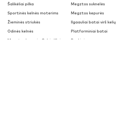
Šalikėliai pilka
Megztos suknelės
Sportinės kelnės moterims
Megztos kepurės
Žieminės striukės
Ilgaauliai batai virš kelių
Odinės kelnės
Platforminiai batai
Megztos kepurės Calvin Klein
Rankinės
Dr. Martens batai
Palaidinės moterims
Džemperiai
PREKIŲ ŽENKLAI MOTERIMS
Diesel
Tommy Jeans
ADIDAS PERFORMANCE
VILA
ADIDAS ORIGINALS
Puma
Calvin Klein Jeans
Tamaris
TIMBERLAND
Only
Edited
GUESS
LeGer by Lena Gercke
LEVI'S