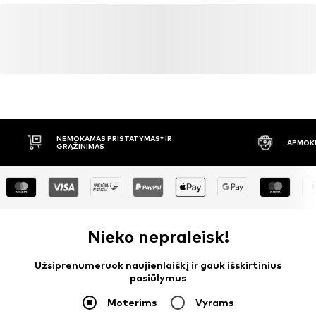
NEMOKAMAS PRISTATYMAS* IR
APMOKĖ
GRĄŽINIMAS
Nieko nepraleisk!
Užsiprenumeruok naujienlaiškį ir gauk išskirtinius
pasiūlymus
Moterims
Vyrams