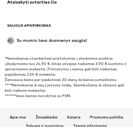
Atsisakyti sutarties čia
Paltai
Sijonai
Maudymosi drabužiai
Džemperiai
Švarkai
Kombinezonai
SAUGUS APSIPIRKIMAS
Dideli dydžiai
Drabužiai nėščiosioms
Proginiai
Išskirtiniai
Su mumis tavo duomenys saugūs!
Antrinis panaudojimas
*Nemokamas standartinis pristatymas į atsiėmimo punktus
BATAI
užsakymams nuo 24,90 €, kitais atvejais taikomas 3,90 € siuntimo ir
aptarnavimo mokestis. Pristatymui į namus gali būti taikomas
Naujienos
Šiuo metu paklausu
papildomas 2,50 € mokestis.
Žemiausia kaina per paskutines 30 dienų iki kainos sumažinimo.
Sportbačiai
Aulinukai
****Nemokamai iš visų Lietuvos tinklų. Skambučiams iš užsienio gali
Batai su kulniukais
Auliniai batai
būti taikomi mokesčiai.
******Visos kainos nurodytos su PVM.
Basutės ir šlepetės
Bateliai
Sportiniai batai
Balerinos
Įsispiriami bateliai
Šlepetės
Apie mus
Žiniasklaidai
Karjera
Privatumo politika
Išskirtiniai
Sąlygos ir nuostatos
Teisinė informacija