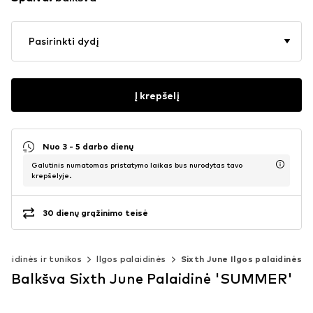
Pasirinkti dydį
Į krepšelį
Nuo 3 - 5 darbo dienų
Galutinis numatomas pristatymo laikas bus nurodytas tavo
krepšelyje.
30 dienų grąžinimo teisė
alaidinės ir tunikos
Ilgos palaidinės
Sixth June Ilgos palaidinės
Balkšva Sixth June Palaidinė 'SUMMER'