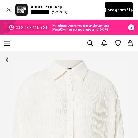
ABOUT YOU App
Į programėlę
(152 700)
Finalinis vasaros išpardavimas:
03
D.
14
H
14
M
40
S
Pasiūlymai su nuolaida iki 60%