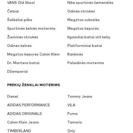
VANS Old Skool
Nike sportinės liemenėlės
Čelsiai
Odinės striukės
Šalikėliai pilka
Megztos suknelės
Sportinės kelnės moterims
Megztos kepurės
Žieminės striukės
Ilgaauliai batai virš kelių
Odinės kelnės
Platforminiai batai
Megztos kepurės Calvin Klein
Rankinės
Dr. Martens batai
Palaidinės moterims
Džemperiai
PREKIŲ ŽENKLAI MOTERIMS
Diesel
Tommy Jeans
ADIDAS PERFORMANCE
VILA
ADIDAS ORIGINALS
Puma
Calvin Klein Jeans
Tamaris
TIMBERLAND
Only