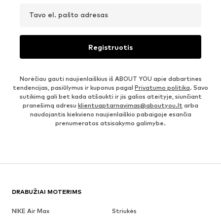
Tavo el. pašto adresas
Registruotis
Norėčiau gauti naujienlaiškius iš ABOUT YOU apie dabartines
tendencijas, pasiūlymus ir kuponus pagal
Privatumo politika
. Savo
sutikimą gali bet kada atšaukti ir jis galios ateityje, siunčiant
pranešimą adresu
klientuaptarnavimas@aboutyou.lt
arba
naudojantis kiekvieno naujienlaiškio pabaigoje esančia
prenumeratos atsisakymo galimybe.
DRABUŽIAI MOTERIMS
NIKE Air Max
Striukės