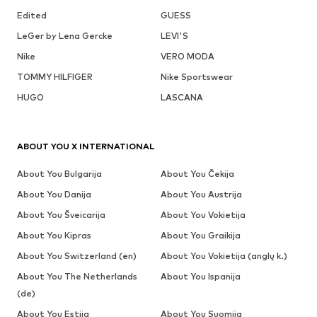
Edited
GUESS
LeGer by Lena Gercke
LEVI'S
Nike
VERO MODA
TOMMY HILFIGER
Nike Sportswear
HUGO
LASCANA
ABOUT YOU X INTERNATIONAL
About You Bulgarija
About You Čekija
About You Danija
About You Austrija
About You Šveicarija
About You Vokietija
About You Kipras
About You Graikija
About You Switzerland (en)
About You Vokietija (anglų k.)
About You The Netherlands
About You Ispanija
(de)
About You Estija
About You Suomija