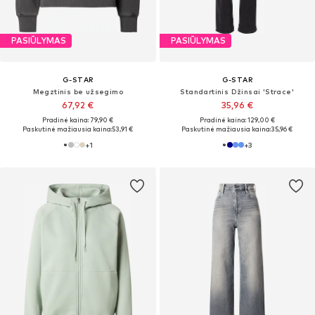
PASIŪLYMAS
PASIŪLYMAS
G-STAR
G-STAR
Megztinis be užsegimo
Standartinis Džinsai 'Strace'
67,92 €
35,96 €
Pradinė kaina: 79,90 €
Pradinė kaina: 129,00 €
Paskutinė mažiausia kaina:
53,91 €
Paskutinė mažiausia kaina:
35,96 €
+
1
+
3