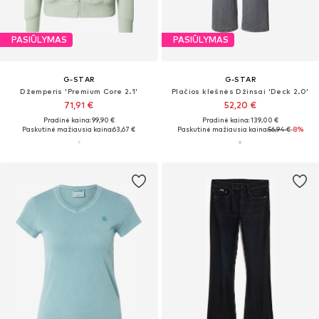
PASIŪLYMAS
PASIŪLYMAS
G-STAR
G-STAR
Džemperis 'Premium Core 2.1'
Plačios klešnės Džinsai 'Deck 2.0'
71,91 €
52,20 €
Pradinė kaina: 99,90 €
Pradinė kaina: 139,00 €
Paskutinė mažiausia kaina:
63,67 €
Paskutinė mažiausia kaina:
56,94 €
-8%