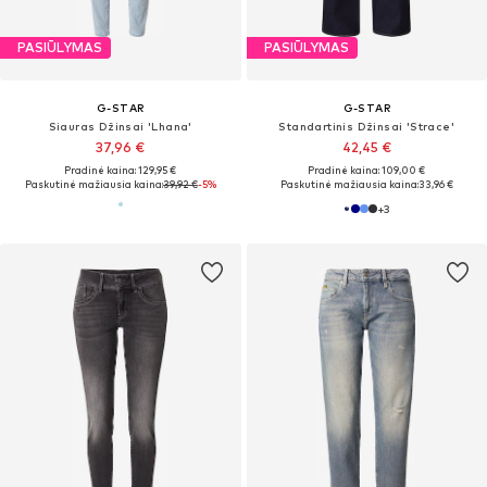
PASIŪLYMAS
PASIŪLYMAS
G-STAR
G-STAR
Siauras Džinsai 'Lhana'
Standartinis Džinsai 'Strace'
37,96 €
42,45 €
Pradinė kaina: 129,95 €
Pradinė kaina: 109,00 €
Paskutinė mažiausia kaina:
39,92 €
-5%
Paskutinė mažiausia kaina:
33,96 €
+
3