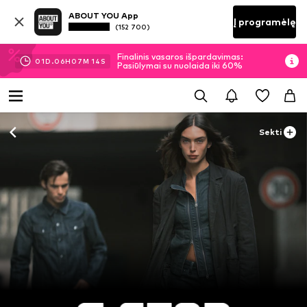
ABOUT YOU App
Į programėlę
(152 700)
Finalinis vasaros išpardavimas:
01
D.
06
H
07
M
12
S
Pasiūlymai su nuolaida iki 60%
Sekti