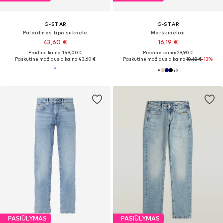
G-STAR
G-STAR
Palaidinės tipo suknelė
Marškinėliai
43,60 €
16,19 €
Pradinė kaina: 149,00 €
Pradinė kaina: 29,90 €
Paskutinė mažiausia kaina:
43,60 €
Paskutinė mažiausia kaina:
18,68 €
-13%
+
2
PASIŪLYMAS
PASIŪLYMAS