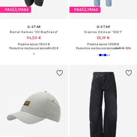
PASIŪLYMAS
PASIŪLYMAS
G-STAR
G-STAR
Barrel Kelnės '3D Boyfriend'
Siauras Džinsai '3301'
94,50 €
55,19 €
Pradinė kaina: 119,00 €
Pradinė kaina: 109,95 €
Paskutinė mažiausia kaina:
84,92 €
Paskutinė mažiausia kaina:
65,97 €
-16%
+
1