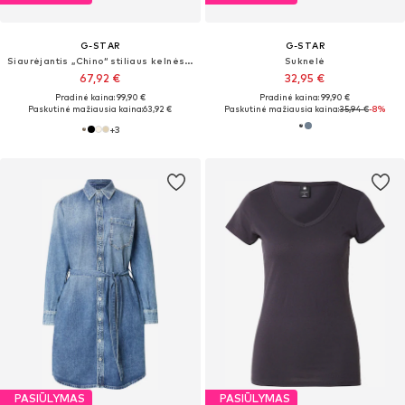
G-STAR
G-STAR
Siaurėjantis „Chino“ stiliaus kelnės 'Kate'
Suknelė
67,92 €
32,95 €
Pradinė kaina: 99,90 €
Pradinė kaina: 99,90 €
Paskutinė mažiausia kaina:
63,92 €
Paskutinė mažiausia kaina:
35,94 €
-8%
+
3
PASIŪLYMAS
PASIŪLYMAS