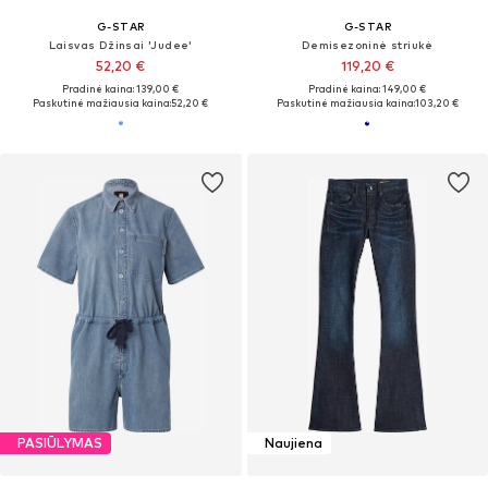
G-STAR
G-STAR
Laisvas Džinsai 'Judee'
Demisezoninė striukė
52,20 €
119,20 €
Pradinė kaina: 139,00 €
Pradinė kaina: 149,00 €
Paskutinė mažiausia kaina:
52,20 €
Paskutinė mažiausia kaina:
103,20 €
PASIŪLYMAS
Naujiena