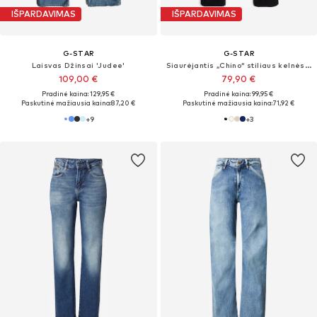
IŠPARDAVIMAS
IŠPARDAVIMAS
G-STAR
G-STAR
Laisvas Džinsai 'Judee'
Siaurėjantis „Chino“ stiliaus kelnės 'Kate'
109,00 €
79,90 €
Pradinė kaina: 129,95 €
Pradinė kaina: 99,95 €
Paskutinė mažiausia kaina:
87,20 €
Paskutinė mažiausia kaina:
71,92 €
+
9
+
3