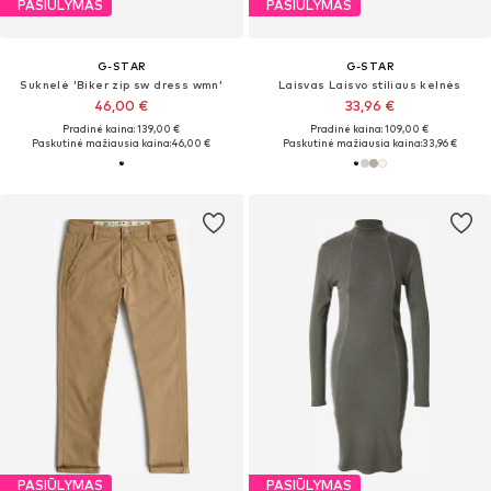
PASIŪLYMAS
PASIŪLYMAS
G-STAR
G-STAR
Suknelė 'Biker zip sw dress wmn'
Laisvas Laisvo stiliaus kelnės
46,00 €
33,96 €
Pradinė kaina: 139,00 €
Pradinė kaina: 109,00 €
Paskutinė mažiausia kaina:
46,00 €
Paskutinė mažiausia kaina:
33,96 €
PASIŪLYMAS
PASIŪLYMAS