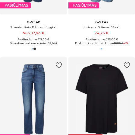
PASIŪLYMAS
PASIŪLYMAS
G-STAR
G-STAR
Standartinis Džinsai 'Iggie'
Laisvas Džinsai 'Eve'
Nuo 37,96 €
74,75 €
Pradinė kaina: 119,00 €
Pradinė kaina: 139,00 €
Paskutinė mažiausia kaina:
37,96 €
Paskutinė mažiausia kaina:
79,90 €
-6%