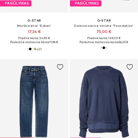
PASIŪLYMAS
PASIŪLYMAS
G-STAR
G-STAR
Marškinėliai 'Eyben'
Demisezoninė striukė 'Foundation'
17,34 €
75,00 €
Pradinė kaina: 34,90 €
Pradinė kaina: 149,00 €
Paskutinė mažiausia kaina:
11,96 €
Paskutinė mažiausia kaina:
56,25 €
+
21