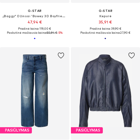
G-STAR
G-STAR
„Baggy“ Džinsai 'Bowey 3D Boyfriend Wmn'
Kepurė
47,94 €
35,91 €
Pradinė kaina: 119,00 €
Pradinė kaina: 39,90 €
Paskutinė mažiausia kaina:
50,94 €
-5%
Paskutinė mažiausia kaina:
27,90 €
PASIŪLYMAS
PASIŪLYMAS