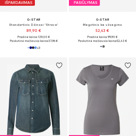
IŠPARDAVIMAS
PASIŪLYMAS
G-STAR
G-STAR
Standartinis Džinsai 'Strace'
Megztinis be užsegimo
89,90 €
52,43 €
Pradinė kaina: 129,00 €
Pradinė kaina: 99,90 €
Paskutinė mažiausia kaina:
37,96 €
Paskutinė mažiausia kaina:
52,43 €
+
3