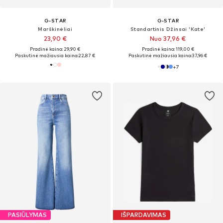
G-STAR
G-STAR
Marškinėliai
Standartinis Džinsai 'Kate'
23,90 €
Nuo 37,96 €
Pradinė kaina: 29,90 €
Pradinė kaina: 119,00 €
Paskutinė mažiausia kaina:
22,87 €
Paskutinė mažiausia kaina:
37,96 €
+
7
PASIŪLYMAS
IŠPARDAVIMAS