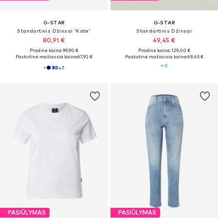
G-STAR
G-STAR
Standartinis Džinsai 'Kate'
Standartinis Džinsai
80,91 €
49,45 €
Pradinė kaina: 99,90 €
Pradinė kaina: 129,00 €
Paskutinė mažiausia kaina:
67,92 €
Paskutinė mažiausia kaina:
49,45 €
+
7
PASIŪLYMAS
PASIŪLYMAS