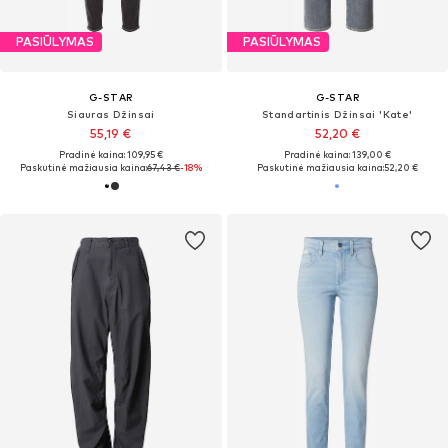
PASIŪLYMAS
PASIŪLYMAS
G-STAR
G-STAR
Siauras Džinsai
Standartinis Džinsai 'Kate'
55,19 €
52,20 €
Pradinė kaina: 109,95 €
Pradinė kaina: 139,00 €
Paskutinė mažiausia kaina:
67,43 €
-18%
Paskutinė mažiausia kaina:
52,20 €