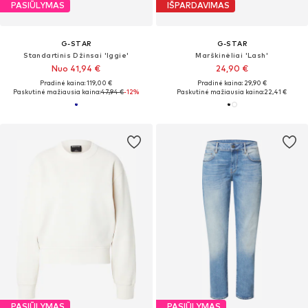
PASIŪLYMAS
IŠPARDAVIMAS
G-STAR
G-STAR
Standartinis Džinsai 'Iggie'
Marškinėliai 'Lash'
Nuo 41,94 €
24,90 €
Pradinė kaina: 119,00 €
Pradinė kaina: 29,90 €
Paskutinė mažiausia kaina:
47,94 €
-12%
Paskutinė mažiausia kaina:
22,41 €
PASIŪLYMAS
PASIŪLYMAS