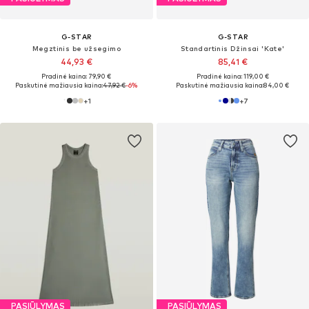
G-STAR
G-STAR
Megztinis be užsegimo
Standartinis Džinsai 'Kate'
44,93 €
85,41 €
Pradinė kaina: 79,90 €
Pradinė kaina: 119,00 €
Paskutinė mažiausia kaina:
47,92 €
-6%
Paskutinė mažiausia kaina:
84,00 €
+
1
+
7
PASIŪLYMAS
PASIŪLYMAS