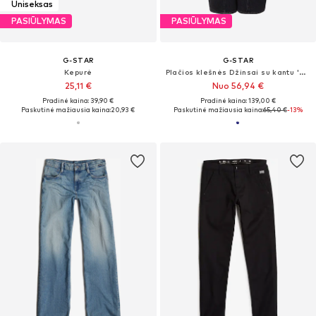
Uniseksas
PASIŪLYMAS
PASIŪLYMAS
G-STAR
G-STAR
Kepurė
Plačios klešnės Džinsai su kantu 'Contor'
25,11 €
Nuo 56,94 €
Pradinė kaina: 39,90 €
Pradinė kaina: 139,00 €
Paskutinė mažiausia kaina:
20,93 €
Paskutinė mažiausia kaina:
65,40 €
-13%