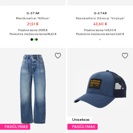
G-STAR
G-STAR
Marškinėliai 'Nifous'
Standartinis Džinsai 'Virjinya'
21,51 €
43,60 €
Pradinė kaina: 29,95 €
Pradinė kaina: 149,00 €
Paskutinė mažiausia kaina:
18,62 €
Paskutinė mažiausia kaina:
43,60 €
Uniseksas
PASIŪLYMAS
PASIŪLYMAS