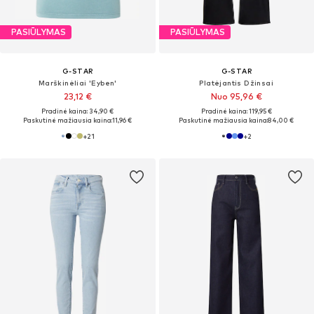
PASIŪLYMAS
PASIŪLYMAS
G-STAR
G-STAR
Marškinėliai 'Eyben'
Platėjantis Džinsai
23,12 €
Nuo 95,96 €
Pradinė kaina: 34,90 €
Pradinė kaina: 119,95 €
Paskutinė mažiausia kaina:
11,96 €
Paskutinė mažiausia kaina:
84,00 €
+
21
+
2