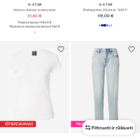
G-STAR
G-STAR
Vienos dalies kostiumas
Platėjantis Džinsai '3301'
51,60 €
119,00 €
Pradinė kaina: 149,00 €
+
2
Paskutinė mažiausia kaina:
47,60 €
IŠPARDAVIMAS
PASIŪLYMAS
Filtruoti ir rūšiuoti