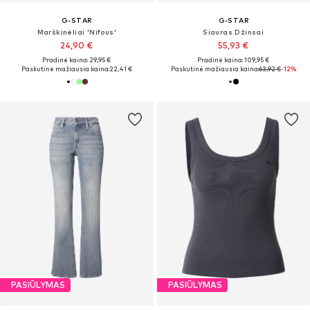
G-STAR
G-STAR
Marškinėliai 'Nifous'
Siauras Džinsai
24,90 €
55,93 €
Pradinė kaina: 29,95 €
Pradinė kaina: 109,95 €
Paskutinė mažiausia kaina:
22,41 €
Paskutinė mažiausia kaina:
63,92 €
-12%
PASIŪLYMAS
PASIŪLYMAS