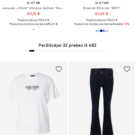
G-STAR
G-STAR
Laisvas „Chino“ stiliaus kelnės 'Kate'
Siauras Džinsai '3301'
101,15 €
61,69 €
Pradinė kaina: 119,00 €
Pradinė kaina: 119,00 €
Paskutinė mažiausia kaina:
95,20 €
Paskutinė mažiausia kaina:
71,40 €
-13%
+
1
Peržiūrėjai 32 prekes iš 482