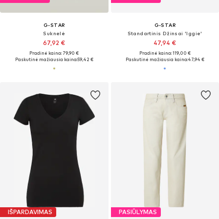
G-STAR
G-STAR
Suknelė
Standartinis Džinsai 'Iggie'
67,92 €
47,94 €
Pradinė kaina: 79,90 €
Pradinė kaina: 119,00 €
Paskutinė mažiausia kaina:
59,42 €
Paskutinė mažiausia kaina:
47,94 €
IŠPARDAVIMAS
PASIŪLYMAS