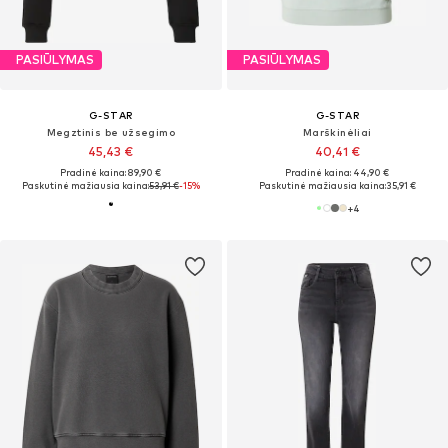
PASIŪLYMAS
PASIŪLYMAS
G-STAR
G-STAR
Megztinis be užsegimo
Marškinėliai
45,43 €
40,41 €
Pradinė kaina: 89,90 €
Pradinė kaina: 44,90 €
Paskutinė mažiausia kaina:
53,91 €
-15%
Paskutinė mažiausia kaina:
35,91 €
+
4