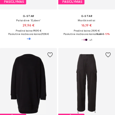
PASIŪLYMAS
PASIŪLYMAS
G-STAR
G-STAR
Palaidinė 'Eyben'
Marškinėliai
29,96 €
16,19 €
Pradinė kaina: 99,90 €
Pradinė kaina: 29,90 €
Paskutinė mažiausia kaina:
29,96 €
Paskutinė mažiausia kaina:
18,68 €
-13%
+
1