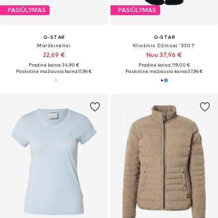
PASIŪLYMAS
PASIŪLYMAS
G-STAR
G-STAR
Marškinėliai
Kliošinis Džinsai '3301'
22,69 €
Nuo 37,96 €
Pradinė kaina: 34,90 €
Pradinė kaina: 119,00 €
Paskutinė mažiausia kaina:
11,96 €
Paskutinė mažiausia kaina:
37,96 €