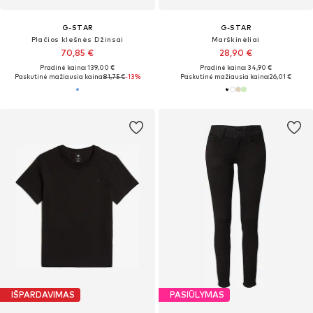
G-STAR
G-STAR
Plačios klešnės Džinsai
Marškinėliai
70,85 €
28,90 €
Pradinė kaina: 139,00 €
Pradinė kaina: 34,90 €
Paskutinė mažiausia kaina:
81,75 €
-13%
Paskutinė mažiausia kaina:
26,01 €
IŠPARDAVIMAS
PASIŪLYMAS