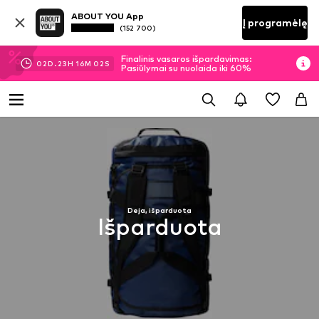
ABOUT YOU App
Į programėlę
(152 700)
Finalinis vasaros išpardavimas:
02
D.
23
H
16
M
02
S
Pasiūlymai su nuolaida iki 60%
Deja, išparduota
Išparduota