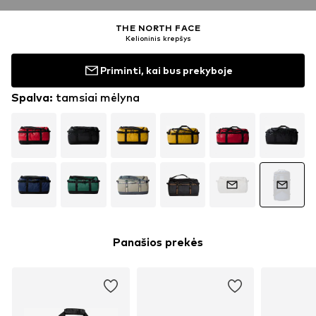
THE NORTH FACE
Kelioninis krepšys
Priminti, kai bus prekyboje
Spalva
:
tamsiai mėlyna
Panašios prekės