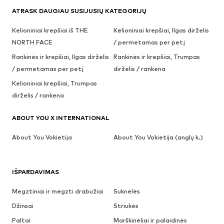
ATRASK DAUGIAU SUSIJUSIŲ KATEGORIJŲ
Kelioniniai krepšiai iš THE
Kelioniniai krepšiai, Ilgas dirželis
NORTH FACE
/ permetamas per petį
Rankinės ir krepšiai, Ilgas dirželis
Rankinės ir krepšiai, Trumpas
/ permetamas per petį
dirželis / rankena
Kelioniniai krepšiai, Trumpas
dirželis / rankena
ABOUT YOU X INTERNATIONAL
About You Vokietija
About You Vokietija (anglų k.)
IŠPARDAVIMAS
Megztiniai ir megzti drabužiai
Suknelės
Džinsai
Striukės
Paltai
Marškinėliai ir palaidinės