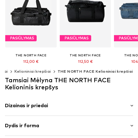
PASIŪLYMAS
PASIŪLYMAS
PASIŪLY
THE NORTH FACE
THE NORTH FACE
THE NO
112,00 €
112,50 €
104
Pradinė kaina: 140,00 €
Pradinė kaina: 125,00 €
Pradinė ka
šiai
Kelioniniai krepšiai
THE NORTH FACE Kelioniniai krepšiai
Paskutinė mažiausia kaina:
Paskutinė mažiausia kaina:
Paskutinė m
112,00 €
112,50 €
93
Tamsiai Mėlyna THE NORTH FACE
Galimi dydžiai: One Size
Galimi dydžiai: One Size
Galimi dyd
Kelioninis krepšys
Į krepšelį
Į krepšelį
Į kr
Dizainas ir priedai
Vienspalvis
Dydis ir forma
Erdvus pagrindinis skyrius
2 būdų nešimo sistema