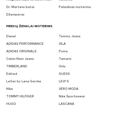
Dr. Martens batai
Palaidinės moterims
Džemperiai
PREKIŲ ŽENKLAI MOTERIMS
Diesel
Tommy Jeans
ADIDAS PERFORMANCE
VILA
ADIDAS ORIGINALS
Puma
Calvin Klein Jeans
Tamaris
TIMBERLAND
Only
Edited
GUESS
LeGer by Lena Gercke
LEVI'S
Nike
VERO MODA
TOMMY HILFIGER
Nike Sportswear
HUGO
LASCANA