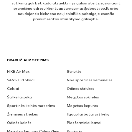
sutikimą gali bet kada atšaukti ir jis galios ateityje, siunčiant
pranešimą adresu
klientuaptarnavimas@aboutyou.lt
arba
naudojantis kiekvieno naujienlaiškio pabaigoje esančia
prenumeratos atsisakymo galimybe.
DRABUŽIAI MOTERIMS
NIKE Air Max
Striukės
VANS Old Skool
Nike sportinės liemenėlės
Čelsiai
Odinės striukės
Šalikėliai pilka
Megztos suknelės
Sportinės kelnės moterims
Megztos kepurės
Žieminės striukės
Ilgaauliai batai virš kelių
Odinės kelnės
Platforminiai batai
Megztos kepurės Calvin Klein
Rankinės