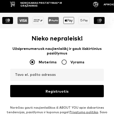
NEMOKAMAS PRISTATYMAS* IR
APMOKĖ
GRĄŽINIMAS
Nieko nepraleisk!
Užsiprenumeruok naujienlaiškį ir gauk išskirtinius
pasiūlymus
Moterims
Vyrams
Tavo el. pašto adresas
Registruotis
Norėčiau gauti naujienlaiškius iš ABOUT YOU apie dabartines
tendencijas, pasiūlymus ir kuponus pagal
Privatumo politika
. Savo