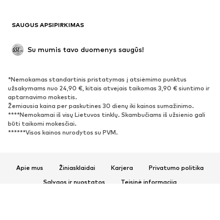
Maudymosi drabužiai
Džemperiai
Švarkai
Kombinezonai
SAUGUS APSIPIRKIMAS
Dideli dydžiai
Drabužiai nėščiosioms
Proginiai
Išskirtiniai
Su mumis tavo duomenys saugūs!
Antrinis panaudojimas
*Nemokamas standartinis pristatymas į atsiėmimo punktus
BATAI
užsakymams nuo 24,90 €, kitais atvejais taikomas 3,90 € siuntimo ir
aptarnavimo mokestis.
Naujienos
Šiuo metu paklausu
Žemiausia kaina per paskutines 30 dienų iki kainos sumažinimo.
****Nemokamai iš visų Lietuvos tinklų. Skambučiams iš užsienio gali
Sportbačiai
Aulinukai
būti taikomi mokesčiai.
Batai su kulniukais
Auliniai batai
******Visos kainos nurodytos su PVM.
Basutės ir šlepetės
Bateliai
Sportiniai batai
Balerinos
Apie mus
Žiniasklaidai
Karjera
Privatumo politika
Įsispiriami bateliai
Šlepetės
Sąlygos ir nuostatos
Teisinė informacija
Išskirtiniai
Prieinamumas
Produkto sauga
SPORTAS
© 2026 ABOUT YOU SE & Co. KG