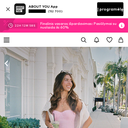
ABOUT YOU App
Į programėlę
(152 700)
Finalinis vasaros išpardavimas: Pasiūlymai su
22
H
12
M
55
S
nuolaida iki 60%