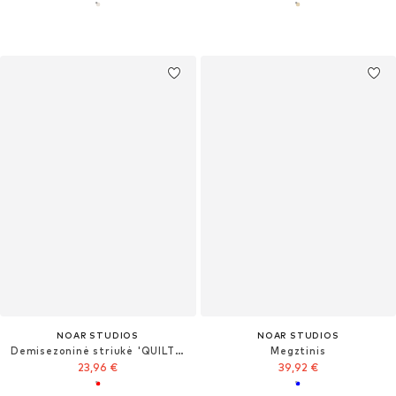
NOAR STUDIOS
NOAR STUDIOS
Demisezoninė striukė 'QUILTED JACKET'
Megztinis
23,96 €
39,92 €