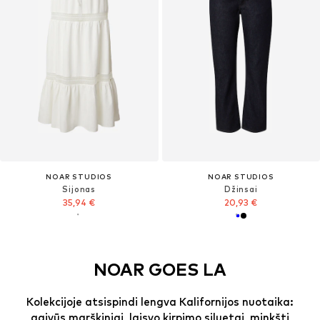
NOAR STUDIOS
NOAR STUDIOS
Sijonas
Džinsai
35,94 €
20,93 €
NOAR GOES LA
Kolekcijoje atsispindi lengva Kalifornijos nuotaika:
gaivūs marškiniai, laisvo kirpimo siluetai, minkšti