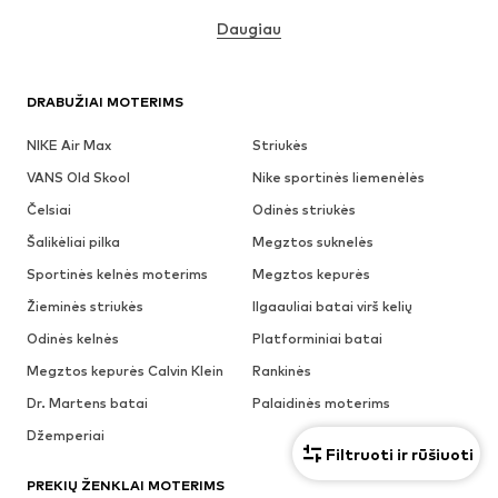
Daugiau
DRABUŽIAI MOTERIMS
NIKE Air Max
Striukės
VANS Old Skool
Nike sportinės liemenėlės
Čelsiai
Odinės striukės
Šalikėliai pilka
Megztos suknelės
Sportinės kelnės moterims
Megztos kepurės
Žieminės striukės
Ilgaauliai batai virš kelių
Odinės kelnės
Platforminiai batai
Megztos kepurės Calvin Klein
Rankinės
Dr. Martens batai
Palaidinės moterims
Džemperiai
Filtruoti ir rūšiuoti
PREKIŲ ŽENKLAI MOTERIMS