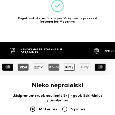
Pagal nustatytus filtrus peržiūrėjai visas prekes iš
kategorijos Moterims
APMOKĖJIMAS PRISTAČIUS
30 DIENŲ 
Nieko nepraleisk!
Užsiprenumeruok naujienlaiškį ir gauk išskirtinius
pasiūlymus
Moterims
Vyrams