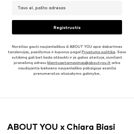
Tavo el. pašto adresas
Registruotis
Norėčiau gauti naujienlaiškius iš ABOUT YOU apie dabartines
tendencijas, pasiūlymus ir kuponus pagal
Privatumo politika
. Savo
sutikimą gali bet kada atšaukti ir jis galios ateityje, siunčiant
pranešimą adresu
klientuaptarnavimas@aboutyou.lt
arba
naudojantis kiekvieno naujienlaiškio pabaigoje esančia
prenumeratos atsisakymo galimybe.
ABOUT YOU x Chiara Biasi