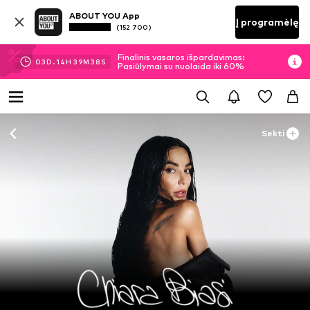
ABOUT YOU App
Į programėlę
(152 700)
Finalinis vasaros išpardavimas:
03
D.
14
H
39
M
36
S
Pasiūlymai su nuolaida iki 60%
Sekti