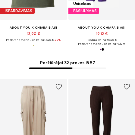
Uniseksas
IŠPARDAVIMAS
PASIŪLYMAS
ABOUT YOU X CHIARA BIASI
ABOUT YOU X CHIARA BIASI
13,90 €
19,12 €
Paskutinė mažiausia kaina:
17,90 €
-22%
Pradinė kaina: 59,90 €
Paskutinė mažiausia kaina:
19,12 €
Peržiūrėjai 32 prekes iš 57