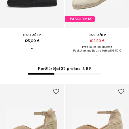
PASIŪLYMAS
CASTAÑER
CASTAÑER
125,00 €
103,50 €
Pradinė kaina: 115,00 €
Paskutinė mažiausia kaina:
103,50 €
Peržiūrėjai 32 prekes iš 89