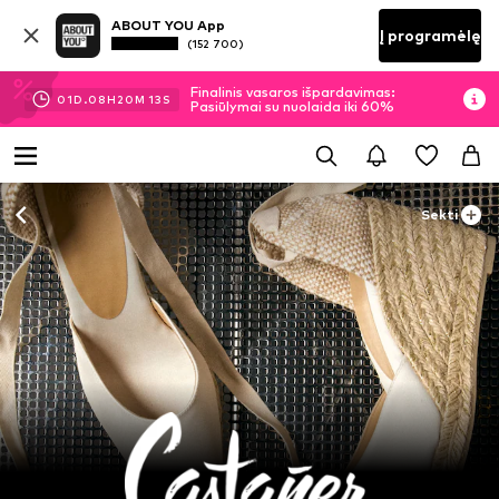
ABOUT YOU App
Į programėlę
(152 700)
Finalinis vasaros išpardavimas:
01
D.
08
H
20
M
11
S
Pasiūlymai su nuolaida iki 60%
Sekti