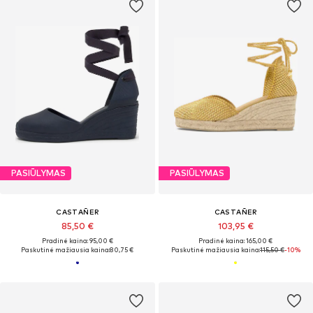
PASIŪLYMAS
PASIŪLYMAS
CASTAÑER
CASTAÑER
85,50 €
103,95 €
Pradinė kaina: 95,00 €
Pradinė kaina: 165,00 €
Paskutinė mažiausia kaina:
80,75 €
Paskutinė mažiausia kaina:
115,50 €
-10%