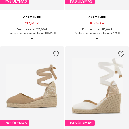
PASIŪLYMAS
PASIŪLYMAS
CASTAÑER
CASTAÑER
112,50 €
103,50 €
Pradinė kaina: 125,00 €
Pradinė kaina: 115,00 €
Paskutinė mažiausia kaina:
106,25 €
Paskutinė mažiausia kaina:
97,75 €
PASIŪLYMAS
PASIŪLYMAS