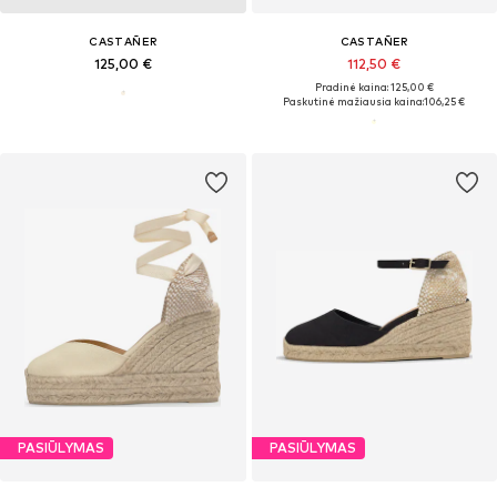
CASTAÑER
CASTAÑER
125,00 €
112,50 €
Pradinė kaina: 125,00 €
Paskutinė mažiausia kaina:
106,25 €
PASIŪLYMAS
PASIŪLYMAS