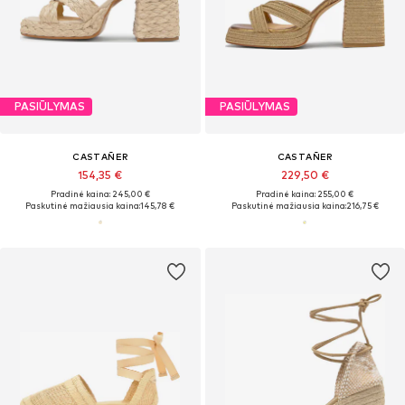
PASIŪLYMAS
PASIŪLYMAS
CASTAÑER
CASTAÑER
154,35 €
229,50 €
Pradinė kaina: 245,00 €
Pradinė kaina: 255,00 €
Paskutinė mažiausia kaina:
145,78 €
Paskutinė mažiausia kaina:
216,75 €