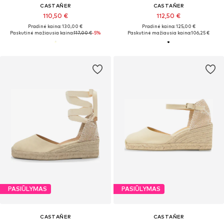
CASTAÑER
CASTAÑER
110,50 €
112,50 €
Pradinė kaina: 130,00 €
Pradinė kaina: 125,00 €
Paskutinė mažiausia kaina:
117,00 €
-5%
Paskutinė mažiausia kaina:
106,25 €
PASIŪLYMAS
PASIŪLYMAS
CASTAÑER
CASTAÑER