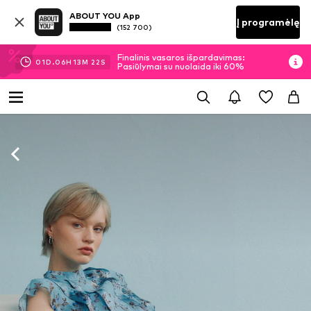
ABOUT YOU App
Į programėlę
(152 700)
Finalinis vasaros išpardavimas:
01
D.
06
H
13
M
20
S
Pasiūlymai su nuolaida iki 60%