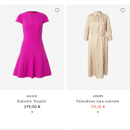
HUGO
JOOP!
Suknelė 'Kejala'
Palaidinės tipo suknelė
279,00 €
174,25 €