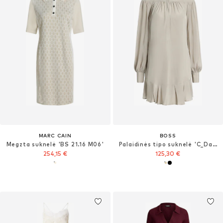
MARC CAIN
BOSS
Megzta suknelė 'BS 21.16 M06'
Palaidinės tipo suknelė 'C_Dassandra'
254,15 €
125,30 €