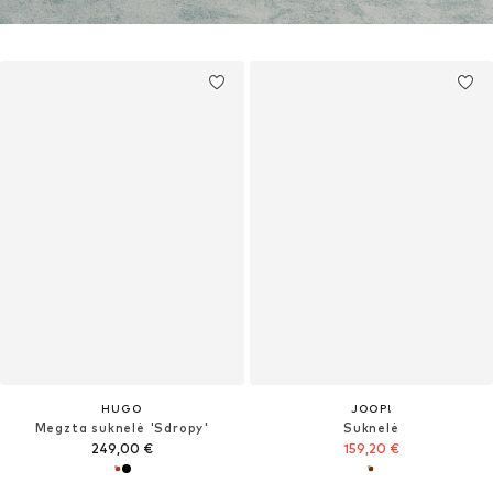
HUGO
JOOP!
Megzta suknelė 'Sdropy'
Suknelė
249,00 €
159,20 €