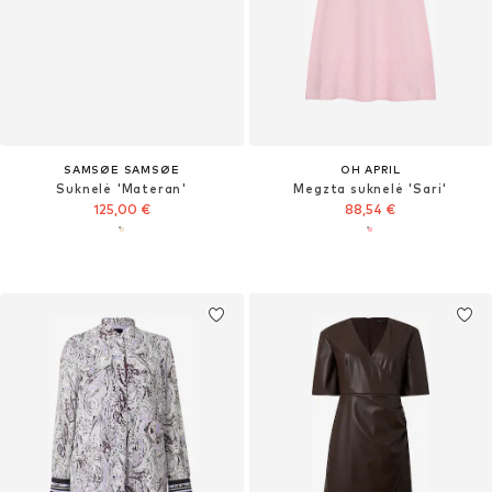
SAMSØE SAMSØE
OH APRIL
Suknelė 'Materan'
Megzta suknelė 'Sari'
125,00 €
88,54 €