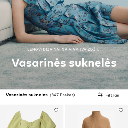
LENGVI DIZAINAI GAIVIAM ĮVAIZDŽIUI
Vasarinės suknelės
Vasarinės suknelės
(347 Prekės)
Filtras