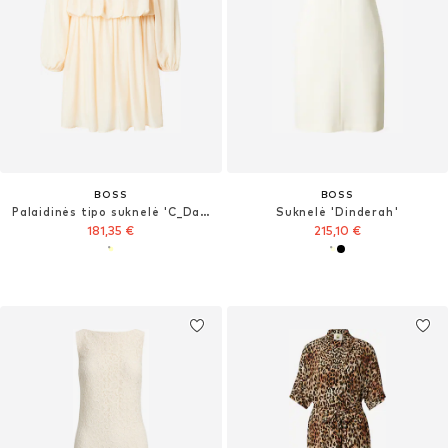
BOSS
BOSS
Palaidinės tipo suknelė 'C_Dalisa'
Suknelė 'Dinderah'
181,35 €
215,10 €