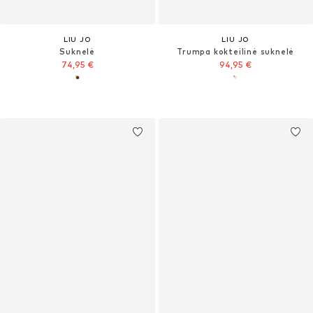
LIU JO
LIU JO
Suknelė
Trumpa kokteilinė suknelė
74,95 €
94,95 €