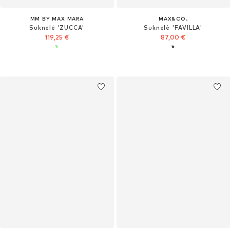
MM BY MAX MARA
MAX&CO.
Suknelė 'ZUCCA'
Suknelė 'FAVILLA'
119,25 €
87,00 €