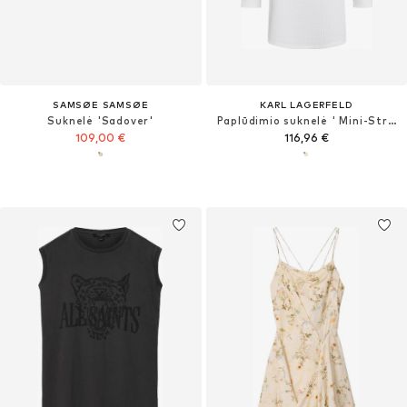
SAMSØE SAMSØE
KARL LAGERFELD
Suknelė 'Sadover'
Paplūdimio suknelė ' Mini-Strandkleid mit Struktur und Perlen '
109,00 €
116,96 €