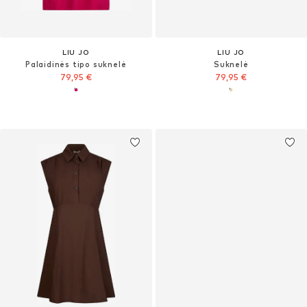
LIU JO
LIU JO
Palaidinės tipo suknelė
Suknelė
79,95 €
79,95 €