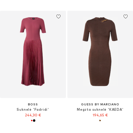
BOSS
GUESS BY MARCIANO
Suknelė 'Fadridi'
Megzta suknelė 'KAEDA'
244,30 €
194,65 €