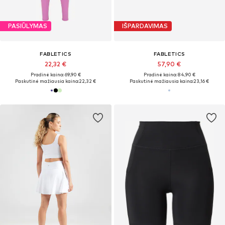
PASIŪLYMAS
IŠPARDAVIMAS
FABLETICS
FABLETICS
22,32 €
57,90 €
Pradinė kaina: 69,90 €
Pradinė kaina: 84,90 €
Paskutinė mažiausia kaina:
22,32 €
Paskutinė mažiausia kaina:
23,16 €