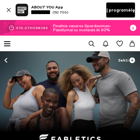
ABOUT YOU App
Į programėlę
(152 700)
Finalinis vasaros išpardavimas:
01
D.
07
H
05
M
37
S
Pasiūlymai su nuolaida iki 60%
Sekti