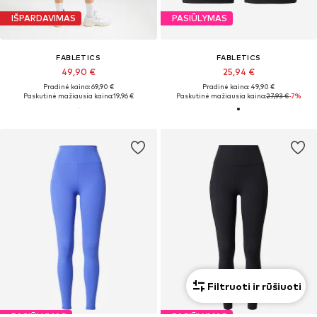
IŠPARDAVIMAS
PASIŪLYMAS
FABLETICS
FABLETICS
49,90 €
25,94 €
Pradinė kaina: 69,90 €
Pradinė kaina: 49,90 €
Paskutinė mažiausia kaina:
19,96 €
Paskutinė mažiausia kaina:
27,93 €
-7%
Filtruoti ir rūšiuoti
PASIŪLYMAS
PASIŪLYMAS