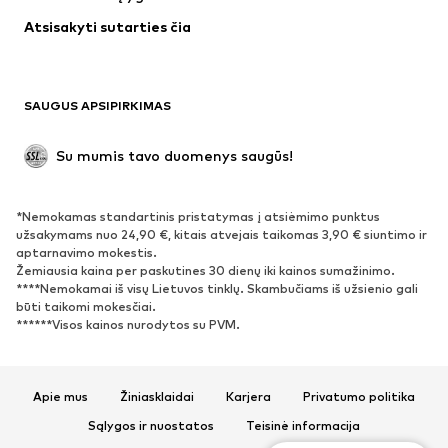
Apatiniai
Palaidinės ir tunikos
Atsisakyti sutarties čia
Paltai
Sijonai
Maudymosi drabužiai
Džemperiai
Švarkai
Kombinezonai
SAUGUS APSIPIRKIMAS
Dideli dydžiai
Drabužiai nėščiosioms
Proginiai
Išskirtiniai
Su mumis tavo duomenys saugūs!
Antrinis panaudojimas
*Nemokamas standartinis pristatymas į atsiėmimo punktus
BATAI
užsakymams nuo 24,90 €, kitais atvejais taikomas 3,90 € siuntimo ir
aptarnavimo mokestis.
Naujienos
Šiuo metu paklausu
Žemiausia kaina per paskutines 30 dienų iki kainos sumažinimo.
****Nemokamai iš visų Lietuvos tinklų. Skambučiams iš užsienio gali
Sportbačiai
Aulinukai
būti taikomi mokesčiai.
Batai su kulniukais
Auliniai batai
******Visos kainos nurodytos su PVM.
Basutės ir šlepetės
Bateliai
Sportiniai batai
Balerinos
Apie mus
Žiniasklaidai
Karjera
Privatumo politika
Įsispiriami bateliai
Šlepetės
Sąlygos ir nuostatos
Teisinė informacija
Išskirtiniai