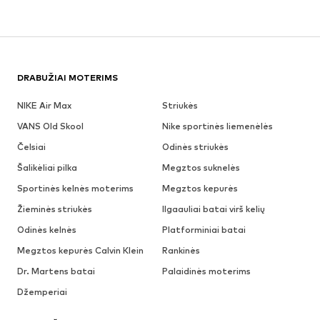
DRABUŽIAI MOTERIMS
NIKE Air Max
Striukės
VANS Old Skool
Nike sportinės liemenėlės
Čelsiai
Odinės striukės
Šalikėliai pilka
Megztos suknelės
Sportinės kelnės moterims
Megztos kepurės
Žieminės striukės
Ilgaauliai batai virš kelių
Odinės kelnės
Platforminiai batai
Megztos kepurės Calvin Klein
Rankinės
Dr. Martens batai
Palaidinės moterims
Džemperiai