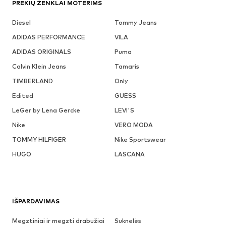
PREKIŲ ŽENKLAI MOTERIMS
Diesel
Tommy Jeans
ADIDAS PERFORMANCE
VILA
ADIDAS ORIGINALS
Puma
Calvin Klein Jeans
Tamaris
TIMBERLAND
Only
Edited
GUESS
LeGer by Lena Gercke
LEVI'S
Nike
VERO MODA
TOMMY HILFIGER
Nike Sportswear
HUGO
LASCANA
IŠPARDAVIMAS
Megztiniai ir megzti drabužiai
Suknelės