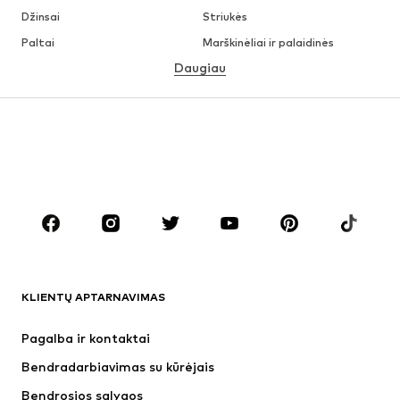
Džinsai
Striukės
Paltai
Marškinėliai ir palaidinės
Daugiau
Kelnės
Apatiniai
Sijonai
Palaidinės ir tunikos
Džemperiai
Švarkai
Maudymosi drabužiai
Kombinezonai
Dideli dydžiai
Drabužiai nėščiosioms
Batai
Sportas
Aksesuarai
Premium
DRABUŽIAI
KLIENTŲ APTARNAVIMAS
Naujienos
Šiuo metu paklausu
Suknelės
Džinsai
Pagalba ir kontaktai
Marškinėliai ir palaidinės
Kelnės
Bendradarbiavimas su kūrėjais
Striukės
Megztiniai ir megzti drabužiai
Bendrosios sąlygos