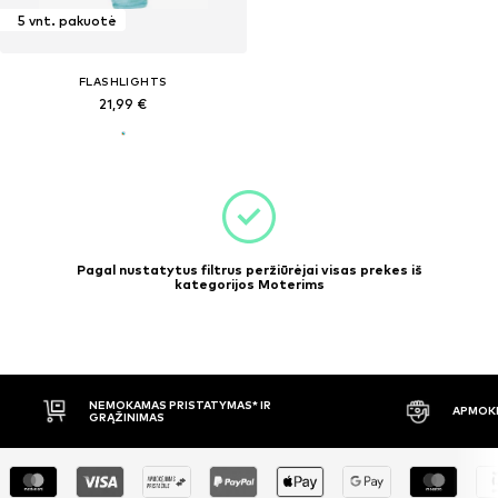
5 vnt. pakuotė
FLASHLIGHTS
21,99 €
Pagal nustatytus filtrus peržiūrėjai visas prekes iš
kategorijos Moterims
NEMOKAMAS PRISTATYMAS* IR
APMOKĖ
GRĄŽINIMAS