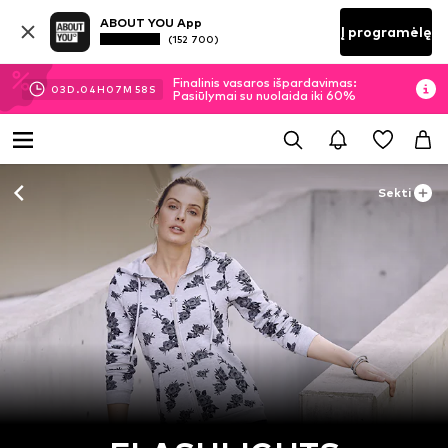
ABOUT YOU App
Į programėlę
(152 700)
Finalinis vasaros išpardavimas:
03
D.
04
H
07
M
58
S
Pasiūlymai su nuolaida iki 60%
Sekti