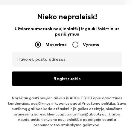
Nieko nepraleisk!
Užsiprenumeruok naujienlaiškį ir gauk išskirtinius
pasiūlymus
Moterims
Vyrams
Tavo el. pašto adresas
Registruotis
Norėčiau gauti naujienlaiškius iš ABOUT YOU apie dabartines
tendencijas, pasiūlymus ir kuponus pagal
Privatumo politika
. Savo
sutikimą gali bet kada atšaukti ir jis galios ateityje, siunčiant
pranešimą adresu
klientuaptarnavimas@aboutyou.lt
arba
naudojantis kiekvieno naujienlaiškio pabaigoje esančia
prenumeratos atsisakymo galimybe.