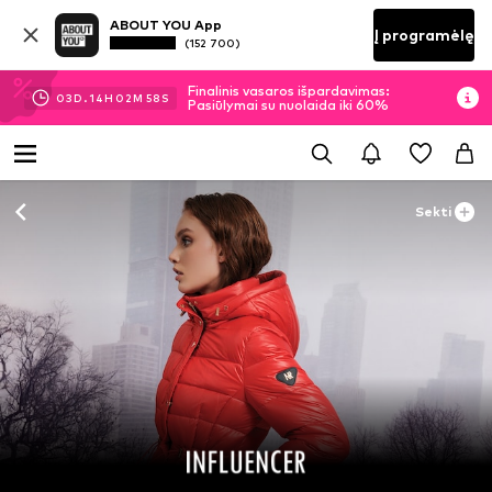
ABOUT YOU App
Į programėlę
(152 700)
Finalinis vasaros išpardavimas:
03
D.
14
H
02
M
56
S
Pasiūlymai su nuolaida iki 60%
Sekti