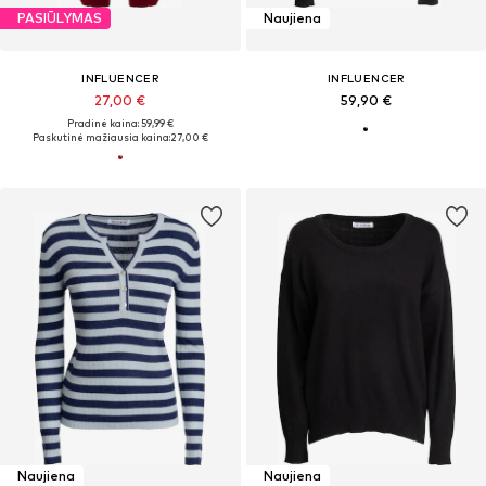
PASIŪLYMAS
Naujiena
INFLUENCER
INFLUENCER
27,00 €
59,90 €
Pradinė kaina: 59,99 €
Paskutinė mažiausia kaina:
27,00 €
Naujiena
Naujiena