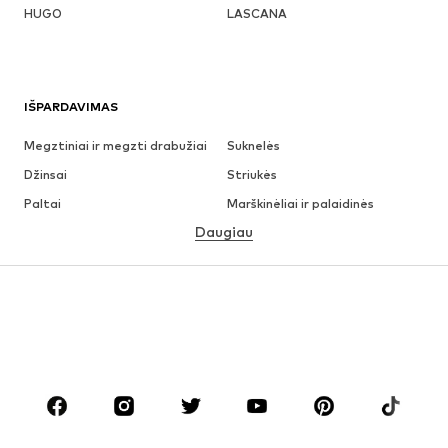
HUGO
LASCANA
IŠPARDAVIMAS
Megztiniai ir megzti drabužiai
Suknelės
Džinsai
Striukės
Paltai
Marškinėliai ir palaidinės
Daugiau
Kelnės
Apatiniai
Sijonai
Palaidinės ir tunikos
Džemperiai
Švarkai
Maudymosi drabužiai
Kombinezonai
Dideli dydžiai
Drabužiai nėščiosioms
Batai
Sportas
Aksesuarai
Premium