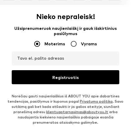
Nieko nepraleisk!
Užsiprenumeruok naujienlaiškį ir gauk išskirtinius
pasiūlymus
Moterims
Vyrams
Tavo el. pašto adresas
Registruotis
Norėčiau gauti naujienlaiškius iš ABOUT YOU apie dabartines
tendencijas, pasiūlymus ir kuponus pagal
Privatumo politika
. Savo
sutikimą gali bet kada atšaukti ir jis galios ateityje, siunčiant
pranešimą adresu
klientuaptarnavimas@aboutyou.lt
arba
naudojantis kiekvieno naujienlaiškio pabaigoje esančia
prenumeratos atsisakymo galimybe.