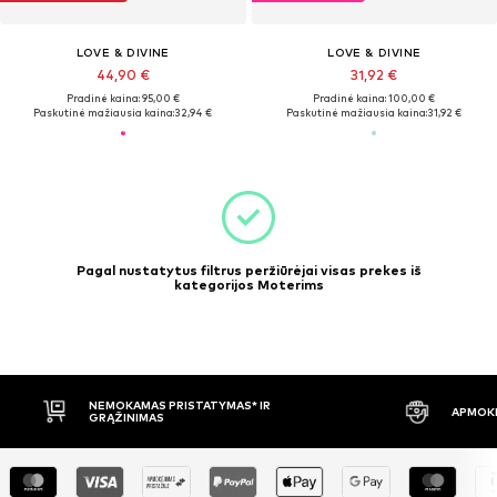
LOVE & DIVINE
LOVE & DIVINE
44,90 €
31,92 €
Pradinė kaina: 95,00 €
Pradinė kaina: 100,00 €
Paskutinė mažiausia kaina:
32,94 €
Paskutinė mažiausia kaina:
31,92 €
Pagal nustatytus filtrus peržiūrėjai visas prekes iš
kategorijos Moterims
NEMOKAMAS PRISTATYMAS* IR
APMOKĖ
GRĄŽINIMAS