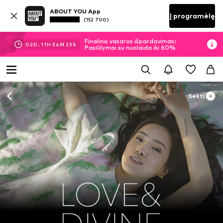
ABOUT YOU App
Į programėlę
(152 700)
Finalinis vasaros išpardavimas:
02
D.
11
H
34
M
23
S
Pasiūlymai su nuolaida iki 60%
Sekti