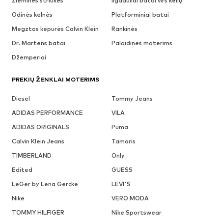
Žieminės striukės
Ilgaauliai batai virš kelių
Odinės kelnės
Platforminiai batai
Megztos kepurės Calvin Klein
Rankinės
Dr. Martens batai
Palaidinės moterims
Džemperiai
PREKIŲ ŽENKLAI MOTERIMS
Diesel
Tommy Jeans
ADIDAS PERFORMANCE
VILA
ADIDAS ORIGINALS
Puma
Calvin Klein Jeans
Tamaris
TIMBERLAND
Only
Edited
GUESS
LeGer by Lena Gercke
LEVI'S
Nike
VERO MODA
TOMMY HILFIGER
Nike Sportswear