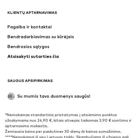
DRABUŽIAI
KLIENTŲ APTARNAVIMAS
Naujienos
Šiuo metu paklausu
Suknelės
Džinsai
Pagalba ir kontaktai
Marškinėliai ir palaidinės
Kelnės
Bendradarbiavimas su kūrėjais
Striukės
Megztiniai ir megzti drabužiai
Bendrosios sąlygos
Apatiniai
Palaidinės ir tunikos
Atsisakyti sutarties čia
Paltai
Sijonai
Maudymosi drabužiai
Džemperiai
Švarkai
Kombinezonai
SAUGUS APSIPIRKIMAS
Dideli dydžiai
Drabužiai nėščiosioms
Proginiai
Išskirtiniai
Su mumis tavo duomenys saugūs!
Antrinis panaudojimas
*Nemokamas standartinis pristatymas į atsiėmimo punktus
BATAI
užsakymams nuo 24,90 €, kitais atvejais taikomas 3,90 € siuntimo ir
aptarnavimo mokestis.
Naujienos
Šiuo metu paklausu
Žemiausia kaina per paskutines 30 dienų iki kainos sumažinimo.
****Nemokamai iš visų Lietuvos tinklų. Skambučiams iš užsienio gali
Sportbačiai
Aulinukai