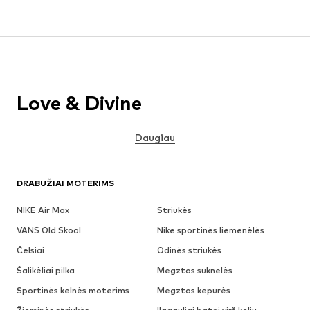
Love & Divine
Daugiau
DRABUŽIAI MOTERIMS
NIKE Air Max
Striukės
VANS Old Skool
Nike sportinės liemenėlės
Čelsiai
Odinės striukės
Šalikėliai pilka
Megztos suknelės
Sportinės kelnės moterims
Megztos kepurės