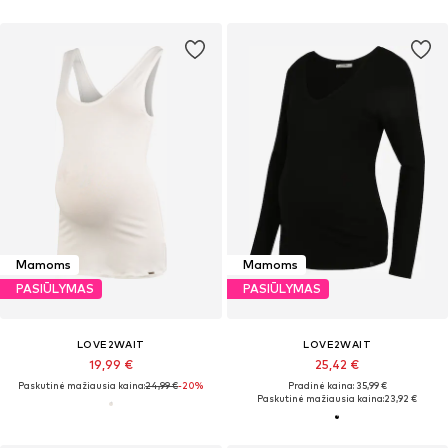
Mamoms
Mamoms
PASIŪLYMAS
PASIŪLYMAS
LOVE2WAIT
LOVE2WAIT
19,99 €
25,42 €
Paskutinė mažiausia kaina:
24,99 €
-20%
Pradinė kaina: 35,99 €
Paskutinė mažiausia kaina:
23,92 €