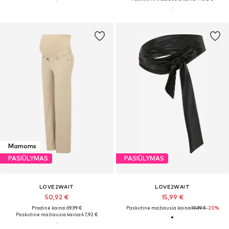
Mamoms
PASIŪLYMAS
PASIŪLYMAS
LOVE2WAIT
LOVE2WAIT
50,92 €
15,99 €
Pradinė kaina: 69,99 €
Paskutinė mažiausia kaina:
19,99 €
-20%
Paskutinė mažiausia kaina:
47,92 €