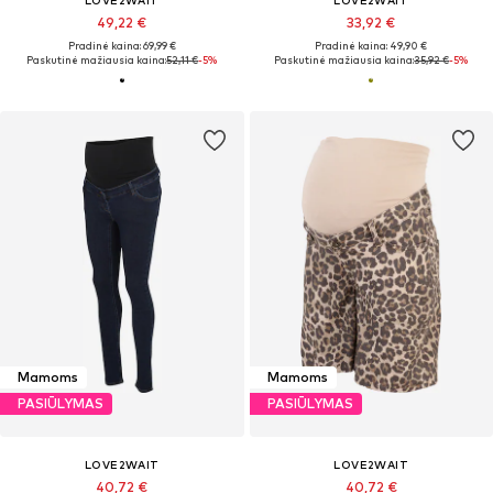
49,22 €
33,92 €
Pradinė kaina: 69,99 €
Pradinė kaina: 49,90 €
Paskutinė mažiausia kaina:
52,11 €
-5%
Paskutinė mažiausia kaina:
35,92 €
-5%
Mamoms
Mamoms
PASIŪLYMAS
PASIŪLYMAS
LOVE2WAIT
LOVE2WAIT
40,72 €
40,72 €