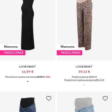
Mamoms
Mamoms
PASIŪLYMAS
PASIŪLYMAS
LOVE2WAIT
LOVE2WAIT
44,99 €
59,42 €
Paskutinė mažiausia kaina:
59,99 €
-25%
Pradinė kaina: 69,90 €
Paskutinė mažiausia kaina:
59,42 €