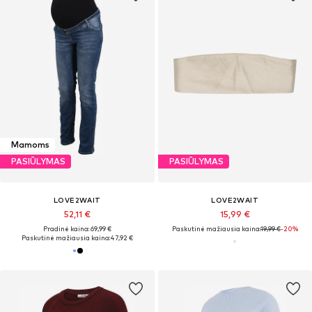
Mamoms
PASIŪLYMAS
PASIŪLYMAS
LOVE2WAIT
LOVE2WAIT
52,11 €
15,99 €
Pradinė kaina: 69,99 €
Paskutinė mažiausia kaina:
19,99 €
-20%
Paskutinė mažiausia kaina:
47,92 €