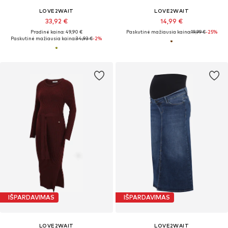
LOVE2WAIT
LOVE2WAIT
33,92 €
14,99 €
Pradinė kaina: 49,90 €
Paskutinė mažiausia kaina:
19,99 €
-25%
Paskutinė mažiausia kaina:
34,93 €
-2%
IŠPARDAVIMAS
IŠPARDAVIMAS
LOVE2WAIT
LOVE2WAIT