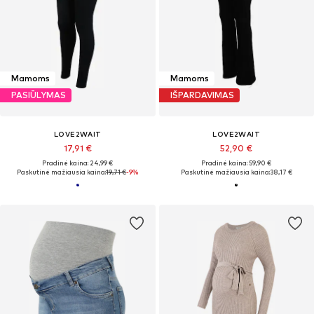
Mamoms
Mamoms
PASIŪLYMAS
IŠPARDAVIMAS
LOVE2WAIT
LOVE2WAIT
17,91 €
52,90 €
Pradinė kaina: 24,99 €
Pradinė kaina: 59,90 €
Paskutinė mažiausia kaina:
19,71 €
-9%
Paskutinė mažiausia kaina:
38,17 €