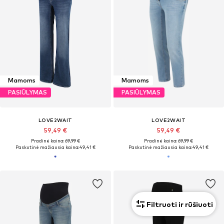
Mamoms
Mamoms
PASIŪLYMAS
PASIŪLYMAS
LOVE2WAIT
LOVE2WAIT
59,49 €
59,49 €
Pradinė kaina: 69,99 €
Pradinė kaina: 69,99 €
Paskutinė mažiausia kaina:
49,41 €
Paskutinė mažiausia kaina:
49,41 €
Filtruoti ir rūšiuoti