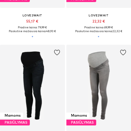
LOVE2WAIT
LOVE2WAIT
55,17 €
22,32 €
Pradinė kaina: 79,99 €
Pradinė kaina: 69,99 €
Paskutinė mažiausia kaina:
48,93 €
Paskutinė mažiausia kaina:
22,32 €
Mamoms
Mamoms
PASIŪLYMAS
PASIŪLYMAS