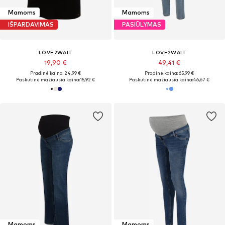
Mamoms
Mamoms
IŠPARDAVIMAS
PASIŪLYMAS
LOVE2WAIT
LOVE2WAIT
19,90 €
49,41 €
Pradinė kaina: 24,99 €
Pradinė kaina: 65,99 €
Paskutinė mažiausia kaina:
15,92 €
Paskutinė mažiausia kaina:
46,67 €
Mamoms
Mamoms