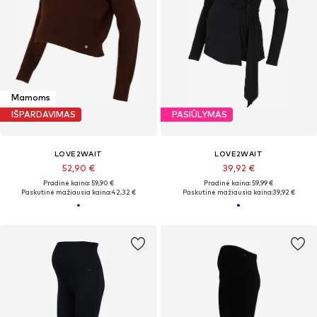
Mamoms
IŠPARDAVIMAS
PASIŪLYMAS
LOVE2WAIT
LOVE2WAIT
52,90 €
39,92 €
Pradinė kaina: 59,90 €
Pradinė kaina: 59,99 €
Paskutinė mažiausia kaina:
42,32 €
Paskutinė mažiausia kaina:
39,92 €