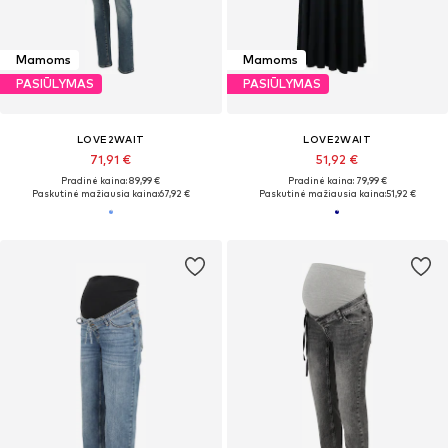
Mamoms
Mamoms
PASIŪLYMAS
PASIŪLYMAS
LOVE2WAIT
LOVE2WAIT
71,91 €
51,92 €
Pradinė kaina: 89,99 €
Pradinė kaina: 79,99 €
Paskutinė mažiausia kaina:
67,92 €
Paskutinė mažiausia kaina:
51,92 €