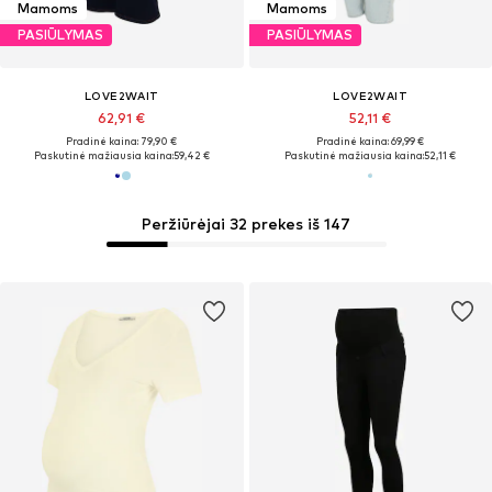
Mamoms
Mamoms
PASIŪLYMAS
PASIŪLYMAS
LOVE2WAIT
LOVE2WAIT
62,91 €
52,11 €
Pradinė kaina: 79,90 €
Pradinė kaina: 69,99 €
Paskutinė mažiausia kaina:
59,42 €
Paskutinė mažiausia kaina:
52,11 €
Peržiūrėjai 32 prekes iš 147