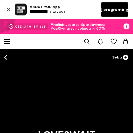
ABOUT YOU App
Į programėlę
(152 700)
Finalinis vasaros išpardavimas:
03
D.
04
H
15
M
45
S
Pasiūlymai su nuolaida iki 60%
Sekti