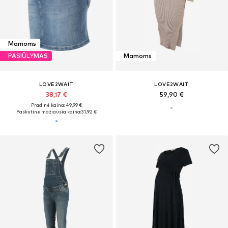
Mamoms
PASIŪLYMAS
Mamoms
LOVE2WAIT
LOVE2WAIT
38,17 €
59,90 €
Pradinė kaina: 49,99 €
Paskutinė mažiausia kaina:
31,92 €