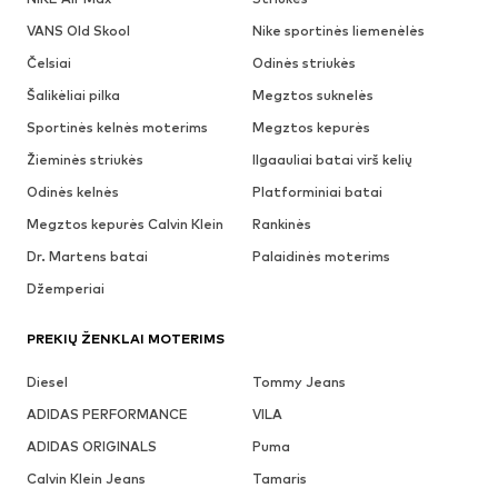
VANS Old Skool
Nike sportinės liemenėlės
Čelsiai
Odinės striukės
Šalikėliai pilka
Megztos suknelės
Sportinės kelnės moterims
Megztos kepurės
Žieminės striukės
Ilgaauliai batai virš kelių
Odinės kelnės
Platforminiai batai
Megztos kepurės Calvin Klein
Rankinės
Dr. Martens batai
Palaidinės moterims
Džemperiai
PREKIŲ ŽENKLAI MOTERIMS
Diesel
Tommy Jeans
ADIDAS PERFORMANCE
VILA
ADIDAS ORIGINALS
Puma
Calvin Klein Jeans
Tamaris