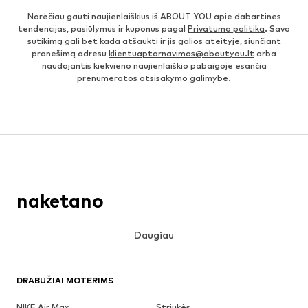
Norėčiau gauti naujienlaiškius iš ABOUT YOU apie dabartines
tendencijas, pasiūlymus ir kuponus pagal
Privatumo politika
. Savo
sutikimą gali bet kada atšaukti ir jis galios ateityje, siunčiant
pranešimą adresu
klientuaptarnavimas@aboutyou.lt
arba
naudojantis kiekvieno naujienlaiškio pabaigoje esančia
prenumeratos atsisakymo galimybe.
naketano
Daugiau
DRABUŽIAI MOTERIMS
NIKE Air Max
Striukės