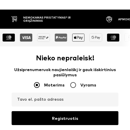
APMOKĖJIMAS PRISTAČIUS
30 DIENŲ 
Nieko nepraleisk!
Užsiprenumeruok naujienlaiškį ir gauk išskirtinius
pasiūlymus
Moterims
Vyrams
Tavo el. pašto adresas
Registruotis