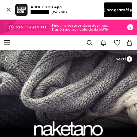
ABOUT YOU App
Į programėlę
(152 700)
Finalinis vasaros išpardavimas:
03
D.
11
H
43
M
58
S
Pasiūlymai su nuolaida iki 60%
Sekti