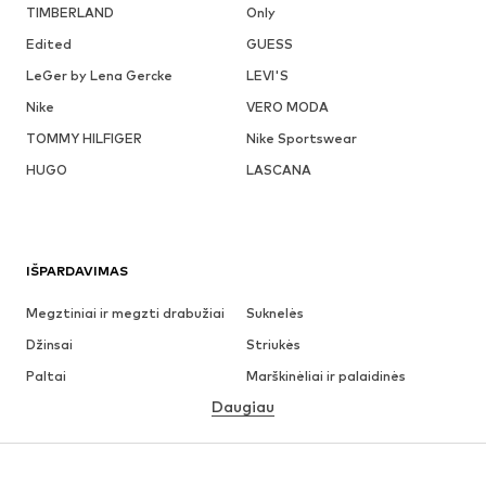
TIMBERLAND
Only
Edited
GUESS
LeGer by Lena Gercke
LEVI'S
Nike
VERO MODA
TOMMY HILFIGER
Nike Sportswear
HUGO
LASCANA
IŠPARDAVIMAS
Megztiniai ir megzti drabužiai
Suknelės
Džinsai
Striukės
Paltai
Marškinėliai ir palaidinės
Daugiau
Kelnės
Apatiniai
Sijonai
Palaidinės ir tunikos
Džemperiai
Švarkai