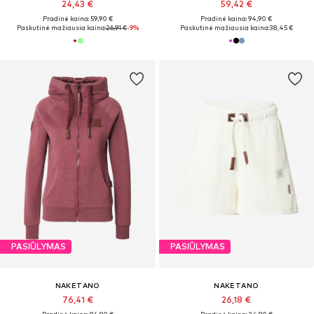
24,43 €
59,42 €
Pradinė kaina: 59,90 €
Pradinė kaina: 94,90 €
Paskutinė mažiausia kaina:
26,91 €
-9%
Paskutinė mažiausia kaina:
38,45 €
PASIŪLYMAS
PASIŪLYMAS
NAKETANO
NAKETANO
76,41 €
26,18 €