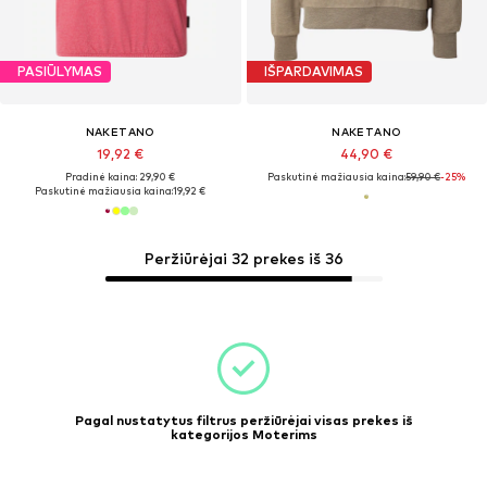
PASIŪLYMAS
IŠPARDAVIMAS
NAKETANO
NAKETANO
19,92 €
44,90 €
Pradinė kaina: 29,90 €
Paskutinė mažiausia kaina:
59,90 €
-25%
Paskutinė mažiausia kaina:
19,92 €
Peržiūrėjai 32 prekes iš 36
Pagal nustatytus filtrus peržiūrėjai visas prekes iš
kategorijos Moterims