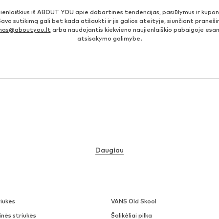
jienlaiškius iš ABOUT YOU apie dabartines tendencijas, pasiūlymus ir kupo
Savo sutikimą gali bet kada atšaukti ir jis galios ateityje, siunčiant prane
imas@aboutyou.lt
arba naudojantis kiekvieno naujienlaiškio pabaigoje es
atsisakymo galimybe.
Daugiau
iukės
VANS Old Skool
nės striukės
Šalikėliai pilka