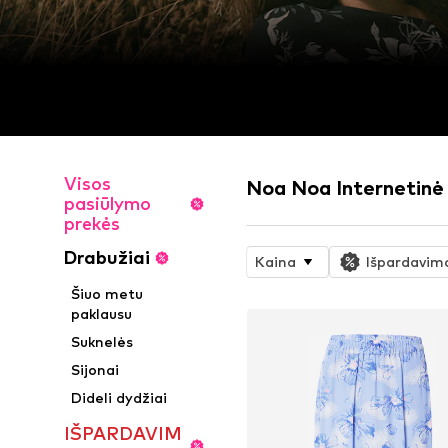
Visos
Noa Noa Internetinė
pasiūlymo
prekės
Drabužiai
Kaina
Išpardavim
Šiuo metu
paklausu
Suknelės
Sijonai
Dideli dydžiai
IŠPARDAVIM