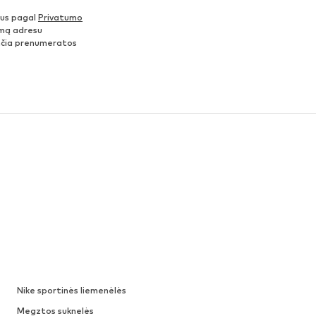
nus pagal
Privatumo
šimą adresu
ančia prenumeratos
Nike sportinės liemenėlės
Megztos suknelės