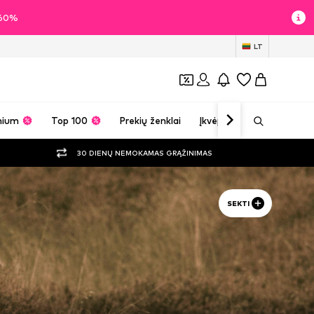
i 60%
LT
mium
Top 100
Prekių ženklai
Įkvėpimas
30 DIENŲ NEMOKAMAS GRĄŽINIMAS
SEKTI