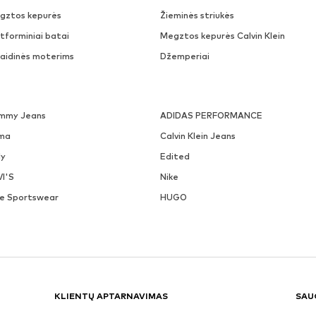
gztos kepurės
Žieminės striukės
tforminiai batai
Megztos kepurės Calvin Klein
laidinės moterims
Džemperiai
mmy Jeans
ADIDAS PERFORMANCE
ma
Calvin Klein Jeans
ly
Edited
VI'S
Nike
ke Sportswear
HUGO
KLIENTŲ APTARNAVIMAS
SAU