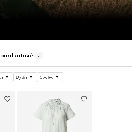
 parduotuvė
2
as
Dydis
Spalva