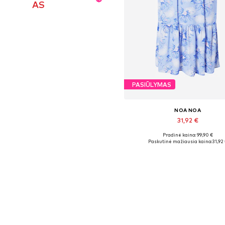
AS
PASIŪLYMAS
NOA NOA
31,92 €
Pradinė kaina: 99,90 €
Galimi dydžiai: 38
Paskutinė mažiausia kaina:
31,92
Į krepšelį