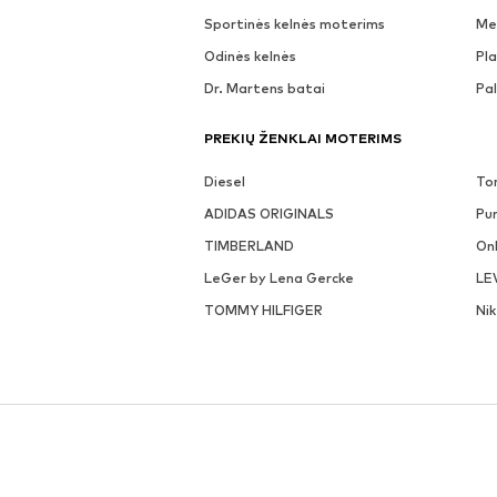
Sportinės kelnės moterims
Me
Odinės kelnės
Pla
Dr. Martens batai
Pa
PREKIŲ ŽENKLAI MOTERIMS
Diesel
To
ADIDAS ORIGINALS
Pu
TIMBERLAND
On
LeGer by Lena Gercke
LE
TOMMY HILFIGER
Ni