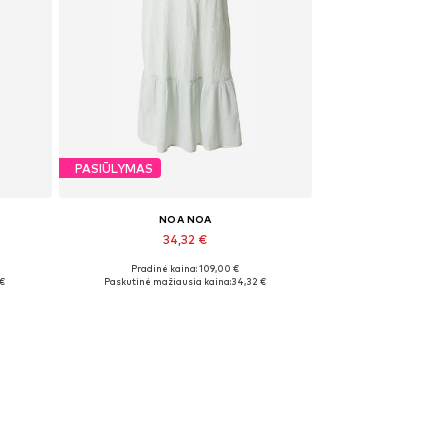
PASIŪLYMAS
NOA NOA
34,32 €
Pradinė kaina: 109,00 €
Galimi dydžiai: 36
 €
Paskutinė mažiausia kaina:
34,32 €
Į krepšelį