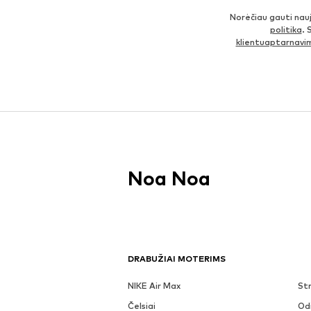
Norėčiau gauti nau
politika
. 
klientuaptarnav
Noa Noa
DRABUŽIAI MOTERIMS
NIKE Air Max
Str
Čelsiai
Odi