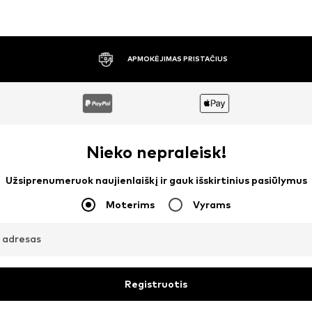
30 DIENŲ NEMOKAMAS GRĄŽINIMAS
Nieko nepraleisk!
Užsiprenumeruok naujienlaiškį ir gauk išskirtinius pasiūlymus
Moterims
Vyrams
o adresas
Registruotis