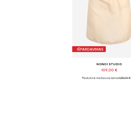
IŠPARDAVIMAS
NONOI STUDIO
109,00 €
Paskutinė mažiausia kaina:
129,00 €
Galimi dydžiai: S
Į krepšelį