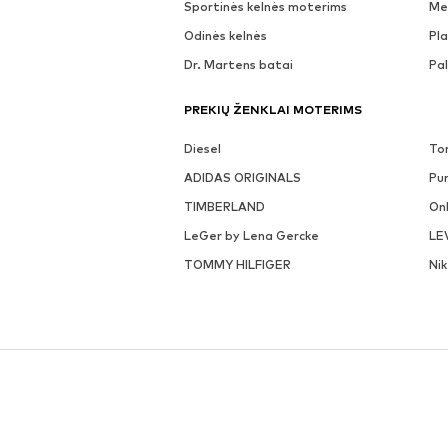
Sportinės kelnės moterims
Me
Odinės kelnės
Pla
Dr. Martens batai
Pa
PREKIŲ ŽENKLAI MOTERIMS
Diesel
To
ADIDAS ORIGINALS
Pu
TIMBERLAND
On
LeGer by Lena Gercke
LE
TOMMY HILFIGER
Ni