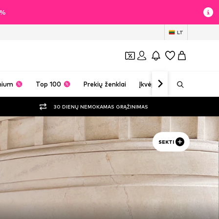
60%
LT
mium
Top 100
Prekių ženklai
Įkvėpimas
30 DIENŲ NEMOKAMAS GRĄŽINIMAS
SEKTI