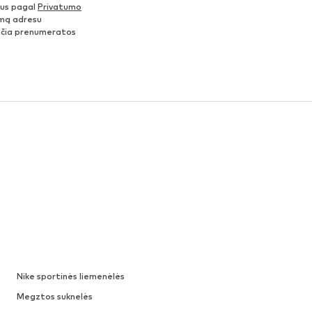
nus pagal
Privatumo
šimą adresu
ančia prenumeratos
Nike sportinės liemenėlės
Megztos suknelės