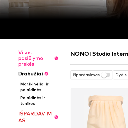
Visos
NONOI Studio Intern
pasiūlymo
prekės
Drabužiai
Išpardavimas
Dydis
Marškinėliai ir
palaidinės
Palaidinės ir
tunikos
IŠPARDAVIM
AS