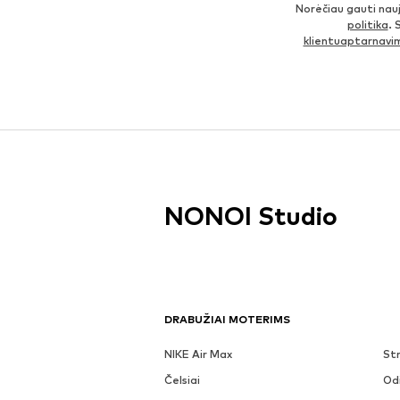
Norėčiau gauti nau
politika
. 
klientuaptarnav
NONOI Studio
DRABUŽIAI MOTERIMS
NIKE Air Max
Str
Čelsiai
Odi