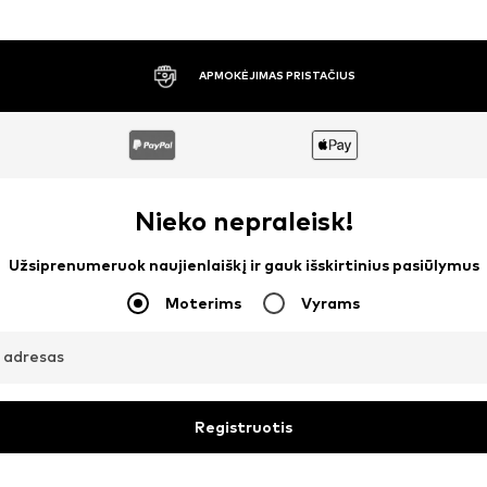
30 DIENŲ NEMOKAMAS GRĄŽINIMAS
Nieko nepraleisk!
Užsiprenumeruok naujienlaiškį ir gauk išskirtinius pasiūlymus
Moterims
Vyrams
o adresas
Registruotis