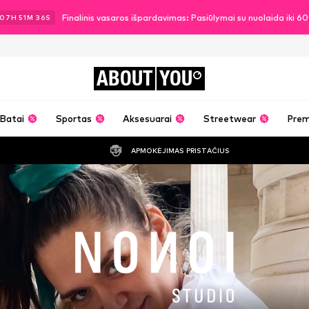
Finalinis vasaros išpardavimas: Pasiūlymai su nuolaida iki 
07
H
51
M
36
S
ABOUT
YOU
Batai
Sportas
Aksesuarai
Streetwear
Pre
APMOKĖJIMAS PRISTAČIUS