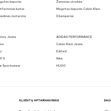
gztos kepurės
Žieminės striukės
tforminiai batai
Megztos kepurės Calvin Klein
laidinės moterims
Džemperiai
mmy Jeans
ADIDAS PERFORMANCE
ma
Calvin Klein Jeans
ly
Edited
VI'S
Nike
ke Sportswear
HUGO
KLIENTŲ APTARNAVIMAS
SAU