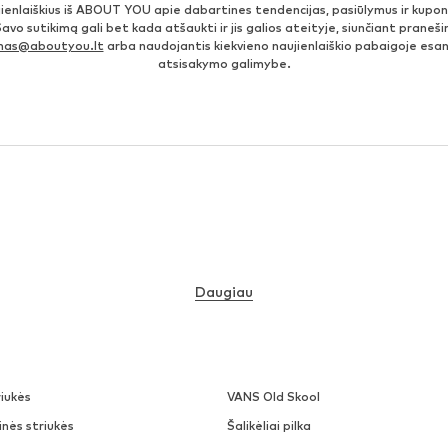
jienlaiškius iš ABOUT YOU apie dabartines tendencijas, pasiūlymus ir kupo
Savo sutikimą gali bet kada atšaukti ir jis galios ateityje, siunčiant prane
imas@aboutyou.lt
arba naudojantis kiekvieno naujienlaiškio pabaigoje es
atsisakymo galimybe.
Daugiau
iukės
VANS Old Skool
nės striukės
Šalikėliai pilka