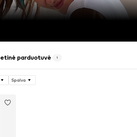
etinė parduotuvė
1
Spalva