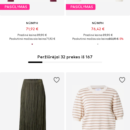
PASIŪLYMAS
PASIŪLYMAS
NÜMPH
NÜMPH
71,92 €
76,42 €
Pradinė kaina: 89,90 €
Pradinė kaina: 89,90 €
Paskutinė mažiausia kaina:
71,92 €
Paskutinė mažiausia kaina:
80,91 €
-5%
Peržiūrėjai 32 prekes iš 167