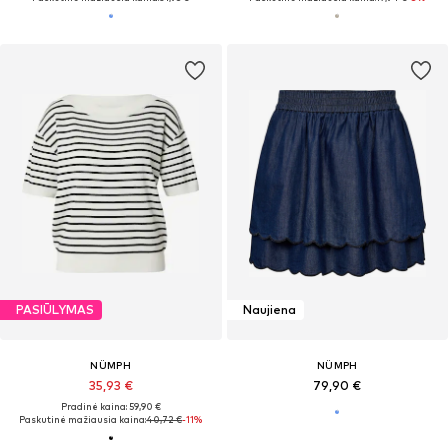
PASIŪLYMAS
Naujiena
NÜMPH
NÜMPH
35,93 €
79,90 €
Pradinė kaina: 59,90 €
Paskutinė mažiausia kaina:
40,72 €
-11%