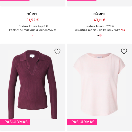
NÜMPH
NÜMPH
31,92 €
43,11 €
Pradinė kaina: 49,90 €
Pradinė kaina: 59,90 €
Paskutinė mažiausia kaina:
29,67 €
Paskutinė mažiausia kaina:
47,61 €
-9%
PASIŪLYMAS
PASIŪLYMAS