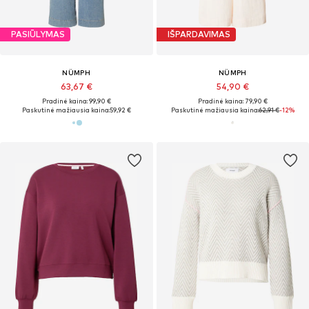
PASIŪLYMAS
IŠPARDAVIMAS
NÜMPH
NÜMPH
63,67 €
54,90 €
Pradinė kaina: 99,90 €
Pradinė kaina: 79,90 €
Paskutinė mažiausia kaina:
59,92 €
Paskutinė mažiausia kaina:
62,91 €
-12%