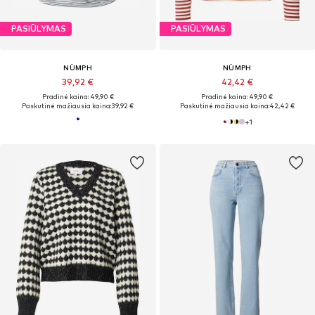
PASIŪLYMAS
PASIŪLYMAS
NÜMPH
NÜMPH
39,92 €
42,42 €
Pradinė kaina: 49,90 €
Pradinė kaina: 49,90 €
Paskutinė mažiausia kaina:
39,92 €
Paskutinė mažiausia kaina:
42,42 €
+
1