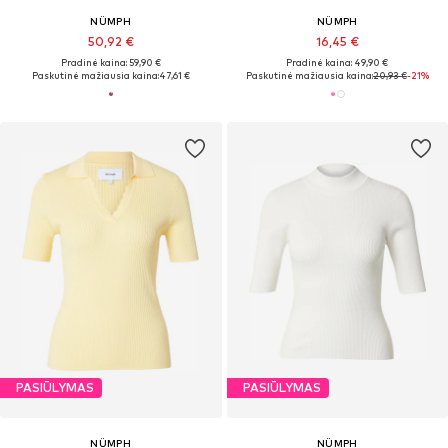
NÜMPH
NÜMPH
50,92 €
16,45 €
Pradinė kaina: 59,90 €
Pradinė kaina: 49,90 €
Paskutinė mažiausia kaina:
47,61 €
Paskutinė mažiausia kaina:
20,93 €
-21%
PASIŪLYMAS
PASIŪLYMAS
NÜMPH
NÜMPH