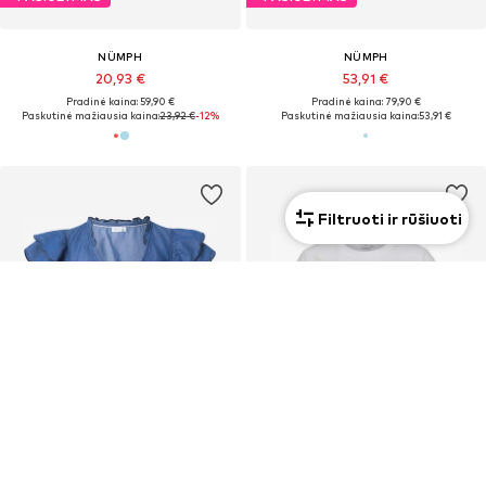
NÜMPH
NÜMPH
20,93 €
53,91 €
Pradinė kaina: 59,90 €
Pradinė kaina: 79,90 €
Paskutinė mažiausia kaina:
23,92 €
-12%
Paskutinė mažiausia kaina:
53,91 €
Filtruoti ir rūšiuoti
IŠPARDAVIMAS
PASIŪLYMAS