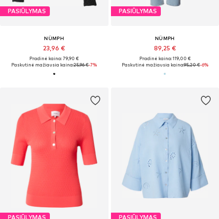
PASIŪLYMAS
PASIŪLYMAS
NÜMPH
NÜMPH
23,96 €
89,25 €
Pradinė kaina: 79,90 €
Pradinė kaina: 119,00 €
Paskutinė mažiausia kaina:
25,96 €
-7%
Paskutinė mažiausia kaina:
95,20 €
-6%
PASIŪLYMAS
PASIŪLYMAS