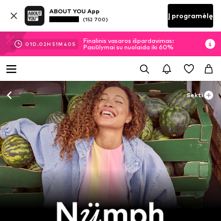
ABOUT YOU App
Į programėlę
(152 700)
Finalinis vasaros išpardavimas:
01
D.
02
H
51
M
39
S
Pasiūlymai su nuolaida iki 60%
Sekti