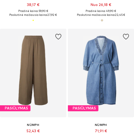
38,17 €
Nuo 26,18 €
Pradinė kaina: 59,90 €
Pradinė kaina: 49,90 €
Paskutinė mažiausia kaina:
27,92 €
Paskutinė mažiausia kaina:
22,45 €
PASIŪLYMAS
PASIŪLYMAS
NÜMPH
NÜMPH
52,43 €
71,91 €