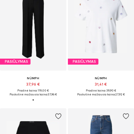
PASIŪLYMAS
PASIŪLYMAS
NÜMPH
NÜMPH
37,96 €
31,41 €
Pradinė kaina: 119,00 €
Pradinė kaina: 39,90 €
Paskutinė mažiausia kaina:
37,96 €
Paskutinė mažiausia kaina:
27,92 €