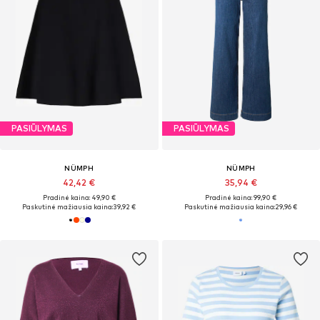
PASIŪLYMAS
PASIŪLYMAS
NÜMPH
NÜMPH
42,42 €
35,94 €
Pradinė kaina: 49,90 €
Pradinė kaina: 99,90 €
Paskutinė mažiausia kaina:
39,92 €
Paskutinė mažiausia kaina:
29,96 €