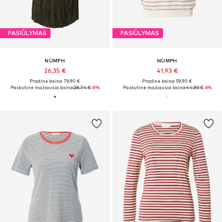
PASIŪLYMAS
PASIŪLYMAS
NÜMPH
NÜMPH
26,35 €
41,93 €
Pradinė kaina: 79,90 €
Pradinė kaina: 59,90 €
Paskutinė mažiausia kaina:
28,74 €
-8%
Paskutinė mažiausia kaina:
44,93 €
-6%