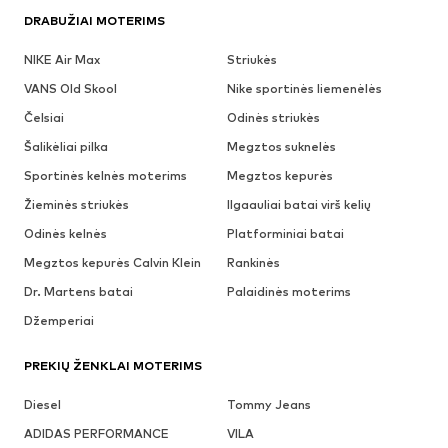
DRABUŽIAI MOTERIMS
NIKE Air Max
Striukės
VANS Old Skool
Nike sportinės liemenėlės
Čelsiai
Odinės striukės
Šalikėliai pilka
Megztos suknelės
Sportinės kelnės moterims
Megztos kepurės
Žieminės striukės
Ilgaauliai batai virš kelių
Odinės kelnės
Platforminiai batai
Megztos kepurės Calvin Klein
Rankinės
Dr. Martens batai
Palaidinės moterims
Džemperiai
PREKIŲ ŽENKLAI MOTERIMS
Diesel
Tommy Jeans
ADIDAS PERFORMANCE
VILA