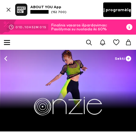
ABOUT YOU App
Į programėlę
(152 700)
Finalinis vasaros išpardavimas:
01
D.
10
H
52
M
01
S
Pasiūlymai su nuolaida iki 60%
Sekti