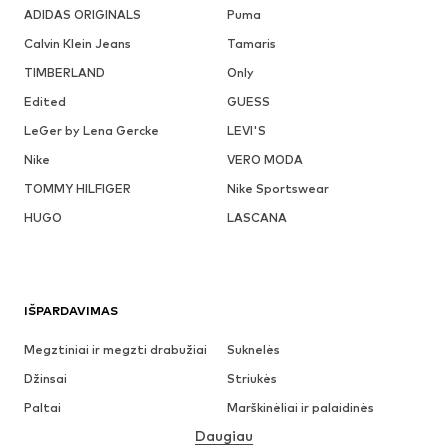
ADIDAS ORIGINALS
Puma
Calvin Klein Jeans
Tamaris
TIMBERLAND
Only
Edited
GUESS
LeGer by Lena Gercke
LEVI'S
Nike
VERO MODA
TOMMY HILFIGER
Nike Sportswear
HUGO
LASCANA
IŠPARDAVIMAS
Megztiniai ir megzti drabužiai
Suknelės
Džinsai
Striukės
Paltai
Marškinėliai ir palaidinės
Daugiau
Kelnės
Apatiniai