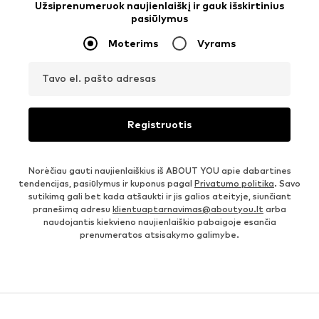
Užsiprenumeruok naujienlaiškį ir gauk išskirtinius
pasiūlymus
Moterims
Vyrams
Tavo el. pašto adresas
Registruotis
Norėčiau gauti naujienlaiškius iš ABOUT YOU apie dabartines
tendencijas, pasiūlymus ir kuponus pagal
Privatumo politika
. Savo
sutikimą gali bet kada atšaukti ir jis galios ateityje, siunčiant
pranešimą adresu
klientuaptarnavimas@aboutyou.lt
arba
naudojantis kiekvieno naujienlaiškio pabaigoje esančia
prenumeratos atsisakymo galimybe.