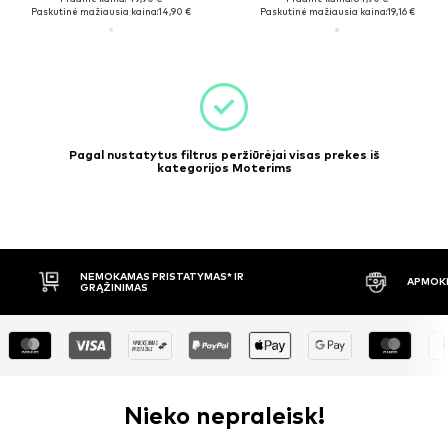
Paskutinė mažiausia kaina:
14,90 €
Paskutinė mažiausia kaina:
19,16 €
Pagal nustatytus filtrus peržiūrėjai visas prekes iš
kategorijos Moterims
NEMOKAMAS PRISTATYMAS* IR
APMOKĖ
GRĄŽINIMAS
Nieko nepraleisk!