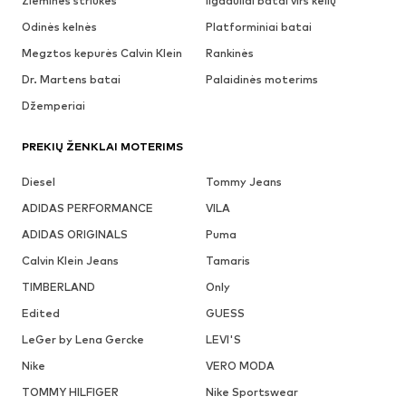
Žieminės striukės
Ilgaauliai batai virš kelių
Odinės kelnės
Platforminiai batai
Megztos kepurės Calvin Klein
Rankinės
Dr. Martens batai
Palaidinės moterims
Džemperiai
PREKIŲ ŽENKLAI MOTERIMS
Diesel
Tommy Jeans
ADIDAS PERFORMANCE
VILA
ADIDAS ORIGINALS
Puma
Calvin Klein Jeans
Tamaris
TIMBERLAND
Only
Edited
GUESS
LeGer by Lena Gercke
LEVI'S
Nike
VERO MODA
TOMMY HILFIGER
Nike Sportswear