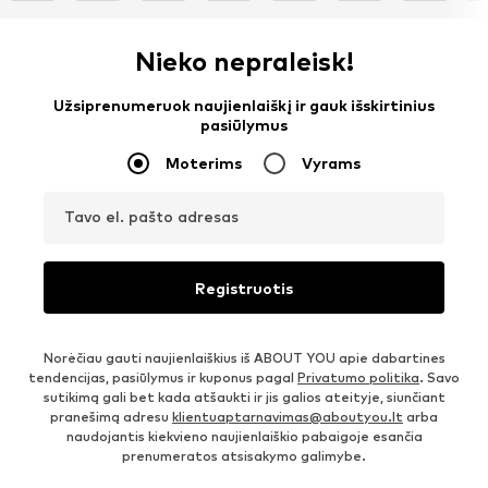
Nieko nepraleisk!
Užsiprenumeruok naujienlaiškį ir gauk išskirtinius
pasiūlymus
Moterims
Vyrams
Tavo el. pašto adresas
Registruotis
Norėčiau gauti naujienlaiškius iš ABOUT YOU apie dabartines
tendencijas, pasiūlymus ir kuponus pagal
Privatumo politika
. Savo
sutikimą gali bet kada atšaukti ir jis galios ateityje, siunčiant
pranešimą adresu
klientuaptarnavimas@aboutyou.lt
arba
naudojantis kiekvieno naujienlaiškio pabaigoje esančia
prenumeratos atsisakymo galimybe.