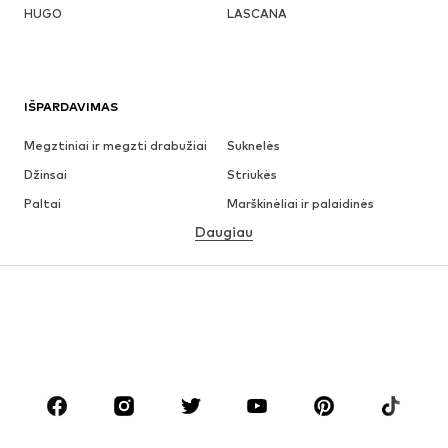
HUGO
LASCANA
IŠPARDAVIMAS
Megztiniai ir megzti drabužiai
Suknelės
Džinsai
Striukės
Paltai
Marškinėliai ir palaidinės
Daugiau
Kelnės
Apatiniai
Sijonai
Palaidinės ir tunikos
Džemperiai
Švarkai
Maudymosi drabužiai
Kombinezonai
Dideli dydžiai
Drabužiai nėščiosioms
Batai
Sportas
Aksesuarai
Premium