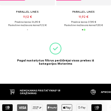
PARALLEL LINES
PARALLEL LINES
11,12 €
11,92 €
Pradinė kaina: 34,90 €
Pradinė kaina: 37,90 €
Paskutinė mažiausia kaina:
11,12 €
Paskutinė mažiausia kaina:
11,92 €
Pagal nustatytus filtrus peržiūrėjai visas prekes iš
kategorijos Moterims
NEMOKAMAS PRISTATYMAS* IR
APMOKĖ
GRĄŽINIMAS