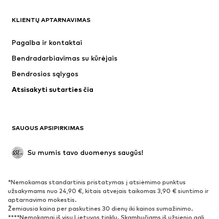
DRABUŽIAI
KLIENTŲ APTARNAVIMAS
Naujienos
Šiuo metu paklausu
Suknelės
Džinsai
Pagalba ir kontaktai
Marškinėliai ir palaidinės
Kelnės
Bendradarbiavimas su kūrėjais
Striukės
Megztiniai ir megzti drabužiai
Bendrosios sąlygos
Apatiniai
Palaidinės ir tunikos
Atsisakyti sutarties čia
Paltai
Sijonai
Maudymosi drabužiai
Džemperiai
Švarkai
Kombinezonai
SAUGUS APSIPIRKIMAS
Dideli dydžiai
Drabužiai nėščiosioms
Proginiai
Išskirtiniai
Su mumis tavo duomenys saugūs!
Antrinis panaudojimas
*Nemokamas standartinis pristatymas į atsiėmimo punktus
BATAI
užsakymams nuo 24,90 €, kitais atvejais taikomas 3,90 € siuntimo ir
aptarnavimo mokestis.
Naujienos
Šiuo metu paklausu
Žemiausia kaina per paskutines 30 dienų iki kainos sumažinimo.
****Nemokamai iš visų Lietuvos tinklų. Skambučiams iš užsienio gali
Sportbačiai
Aulinukai