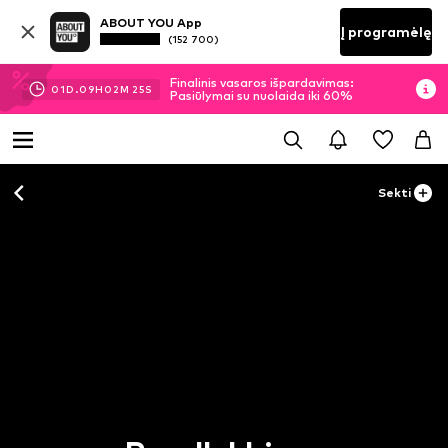
ABOUT YOU App
Į programėlę
(152 700)
Finalinis vasaros išpardavimas:
01
D.
09
H
02
M
24
S
Pasiūlymai su nuolaida iki 60%
Sekti