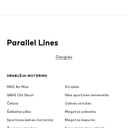
Parallel Lines
Daugiau
DRABUŽIAI MOTERIMS
NIKE Air Max
Striukės
VANS Old Skool
Nike sportinės liemenėlės
Čelsiai
Odinės striukės
Šalikėliai pilka
Megztos suknelės
Sportinės kelnės moterims
Megztos kepurės