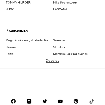
TOMMY HILFIGER
Nike Sportswear
HUGO
LASCANA
IŠPARDAVIMAS
Megztiniai ir megzti drabužiai
Suknelės
Džinsai
Striukės
Paltai
Marškinėliai ir palaidinės
Daugiau
Kelnės
Apatiniai
Sijonai
Palaidinės ir tunikos
Džemperiai
Švarkai
Maudymosi drabužiai
Kombinezonai
Dideli dydžiai
Drabužiai nėščiosioms
Batai
Sportas
Aksesuarai
Premium