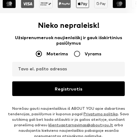
Nieko nepraleisk!
Užsiprenumeruok naujienlaiškį ir gauk išskirtinius
pasiūlymus
Moterims
Vyrams
Tavo el. pašto adresas
Registruotis
Norėčiau gauti naujienlaiškius iš ABOUT YOU apie dabartines
tendencijas, pasiūlymus ir kuponus pagal
Privatumo politika
. Savo
sutikimą gali bet kada atšaukti ir jis galios ateityje, siunčiant
pranešimą adresu
klientuaptarnavimas@aboutyou.lt
arba
naudojantis kiekvieno naujienlaiškio pabaigoje esančia
prenumeratos atsisakymo galimybe.