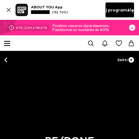
ABOUT YOU App
Į programėlę
(152 700)
Finalinis vasaros išpardavimas:
01
D.
02
H
41
M
01
S
Pasiūlymai su nuolaida iki 60%
Sekti