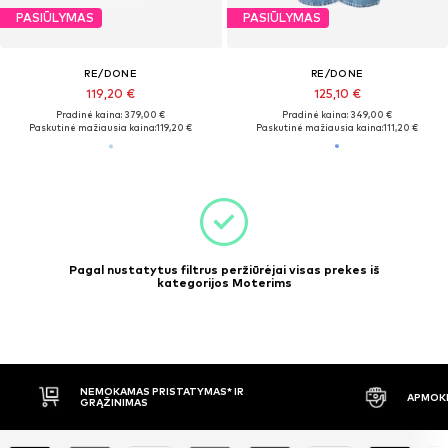
PASIŪLYMAS
PASIŪLYMAS
RE/DONE
RE/DONE
119,20 €
125,10 €
Pradinė kaina: 379,00 €
Pradinė kaina: 349,00 €
Paskutinė mažiausia kaina:
119,20 €
Paskutinė mažiausia kaina:
111,20 €
Pagal nustatytus filtrus peržiūrėjai visas prekes iš
kategorijos Moterims
NEMOKAMAS PRISTATYMAS* IR
APMOKĖ
GRĄŽINIMAS