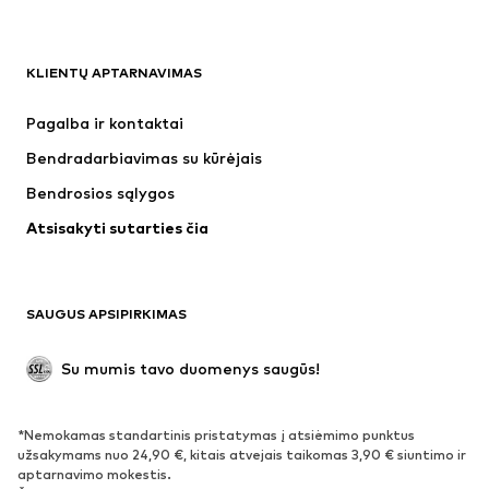
DRABUŽIAI
KLIENTŲ APTARNAVIMAS
Naujienos
Šiuo metu paklausu
Suknelės
Džinsai
Pagalba ir kontaktai
Marškinėliai ir palaidinės
Kelnės
Bendradarbiavimas su kūrėjais
Striukės
Megztiniai ir megzti drabužiai
Bendrosios sąlygos
Apatiniai
Palaidinės ir tunikos
Atsisakyti sutarties čia
Paltai
Sijonai
Maudymosi drabužiai
Džemperiai
Švarkai
Kombinezonai
SAUGUS APSIPIRKIMAS
Dideli dydžiai
Drabužiai nėščiosioms
Proginiai
Išskirtiniai
Su mumis tavo duomenys saugūs!
Antrinis panaudojimas
*Nemokamas standartinis pristatymas į atsiėmimo punktus
BATAI
užsakymams nuo 24,90 €, kitais atvejais taikomas 3,90 € siuntimo ir
aptarnavimo mokestis.
Naujienos
Šiuo metu paklausu