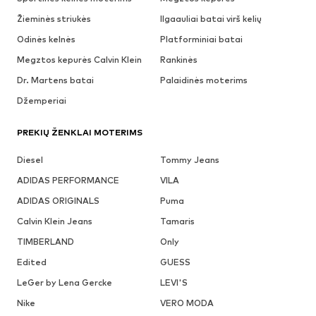
Žieminės striukės
Ilgaauliai batai virš kelių
Odinės kelnės
Platforminiai batai
Megztos kepurės Calvin Klein
Rankinės
Dr. Martens batai
Palaidinės moterims
Džemperiai
PREKIŲ ŽENKLAI MOTERIMS
Diesel
Tommy Jeans
ADIDAS PERFORMANCE
VILA
ADIDAS ORIGINALS
Puma
Calvin Klein Jeans
Tamaris
TIMBERLAND
Only
Edited
GUESS
LeGer by Lena Gercke
LEVI'S
Nike
VERO MODA