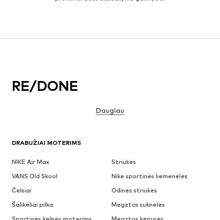
RE/DONE
Daugiau
DRABUŽIAI MOTERIMS
NIKE Air Max
Striukės
VANS Old Skool
Nike sportinės liemenėlės
Čelsiai
Odinės striukės
Šalikėliai pilka
Megztos suknelės
Sportinės kelnės moterims
Megztos kepurės