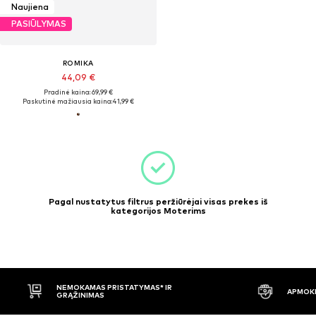
Naujiena
PASIŪLYMAS
ROMIKA
44,09 €
Pradinė kaina: 69,99 €
Paskutinė mažiausia kaina:
41,99 €
Pagal nustatytus filtrus peržiūrėjai visas prekes iš
kategorijos Moterims
NEMOKAMAS PRISTATYMAS* IR
APMOKĖ
GRĄŽINIMAS