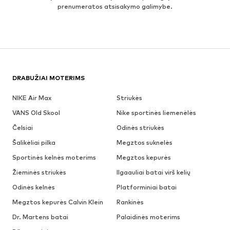
prenumeratos atsisakymo galimybe.
DRABUŽIAI MOTERIMS
NIKE Air Max
Striukės
VANS Old Skool
Nike sportinės liemenėlės
Čelsiai
Odinės striukės
Šalikėliai pilka
Megztos suknelės
Sportinės kelnės moterims
Megztos kepurės
Žieminės striukės
Ilgaauliai batai virš kelių
Odinės kelnės
Platforminiai batai
Megztos kepurės Calvin Klein
Rankinės
Dr. Martens batai
Palaidinės moterims