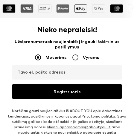
Nieko nepraleisk!
Užsiprenumeruok naujienlaiškį ir gauk išskirtinius
pasiūlymus
Moterims
Vyrams
Tavo el. pašto adresas
Registruotis
Norėčiau gauti naujienlaiškius iš ABOUT YOU apie dabartines
tendencijas, pasiūlymus ir kuponus pagal
Privatumo politika
. Savo
sutikimą gali bet kada atšaukti ir jis galios ateityje, siunčiant
pranešimą adresu
klientuaptarnavimas@aboutyou.lt
arba
naudojantis kiekvieno naujienlaiškio pabaigoje esančia