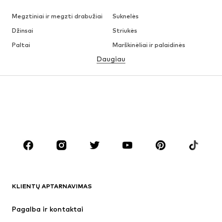
Megztiniai ir megzti drabužiai
Suknelės
Džinsai
Striukės
Paltai
Marškinėliai ir palaidinės
Daugiau
Kelnės
Apatiniai
Sijonai
Palaidinės ir tunikos
Džemperiai
Švarkai
Maudymosi drabužiai
Kombinezonai
Dideli dydžiai
Drabužiai nėščiosioms
Batai
Sportas
Aksesuarai
Premium
DRABUŽIAI
KLIENTŲ APTARNAVIMAS
Naujienos
Šiuo metu paklausu
Suknelės
Džinsai
Pagalba ir kontaktai
Marškinėliai ir palaidinės
Kelnės