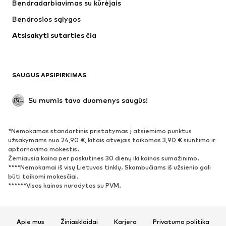
Bendradarbiavimas su kūrėjais
Striukės
Megztiniai ir megzti drabužiai
Bendrosios sąlygos
Apatiniai
Palaidinės ir tunikos
Atsisakyti sutarties čia
Paltai
Sijonai
Maudymosi drabužiai
Džemperiai
Švarkai
Kombinezonai
SAUGUS APSIPIRKIMAS
Dideli dydžiai
Drabužiai nėščiosioms
Proginiai
Išskirtiniai
Su mumis tavo duomenys saugūs!
Antrinis panaudojimas
*Nemokamas standartinis pristatymas į atsiėmimo punktus
BATAI
užsakymams nuo 24,90 €, kitais atvejais taikomas 3,90 € siuntimo ir
aptarnavimo mokestis.
Naujienos
Šiuo metu paklausu
Žemiausia kaina per paskutines 30 dienų iki kainos sumažinimo.
****Nemokamai iš visų Lietuvos tinklų. Skambučiams iš užsienio gali
Sportbačiai
Aulinukai
būti taikomi mokesčiai.
Batai su kulniukais
Auliniai batai
******Visos kainos nurodytos su PVM.
Basutės ir šlepetės
Bateliai
Sportiniai batai
Balerinos
Apie mus
Žiniasklaidai
Karjera
Privatumo politika