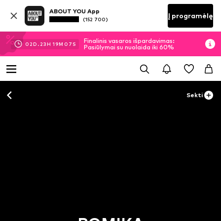
ABOUT YOU App
Į programėlę
(152 700)
Finalinis vasaros išpardavimas:
02
D.
23
H
19
M
07
S
Pasiūlymai su nuolaida iki 60%
Sekti