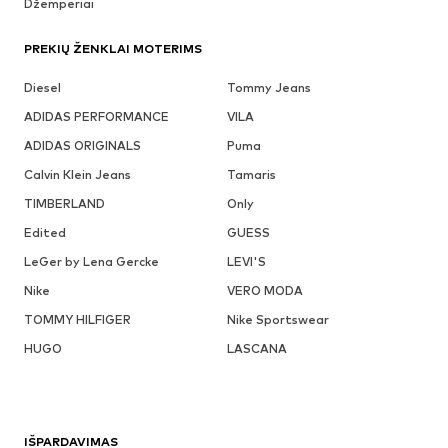
Džemperiai
PREKIŲ ŽENKLAI MOTERIMS
Diesel
Tommy Jeans
ADIDAS PERFORMANCE
VILA
ADIDAS ORIGINALS
Puma
Calvin Klein Jeans
Tamaris
TIMBERLAND
Only
Edited
GUESS
LeGer by Lena Gercke
LEVI'S
Nike
VERO MODA
TOMMY HILFIGER
Nike Sportswear
HUGO
LASCANA
IŠPARDAVIMAS