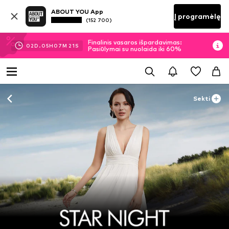
ABOUT YOU App
Į programėlę
(152 700)
Finalinis vasaros išpardavimas:
02
D.
05
H
07
M
20
S
Pasiūlymai su nuolaida iki 60%
Sekti