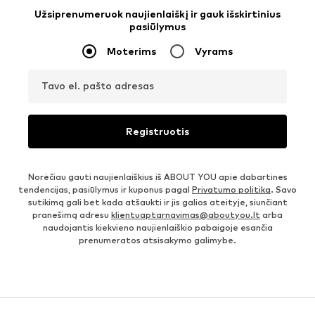
Užsiprenumeruok naujienlaiškį ir gauk išskirtinius
pasiūlymus
Moterims
Vyrams
Tavo el. pašto adresas
Registruotis
Norėčiau gauti naujienlaiškius iš ABOUT YOU apie dabartines
tendencijas, pasiūlymus ir kuponus pagal
Privatumo politika
. Savo
sutikimą gali bet kada atšaukti ir jis galios ateityje, siunčiant
pranešimą adresu
klientuaptarnavimas@aboutyou.lt
arba
naudojantis kiekvieno naujienlaiškio pabaigoje esančia
prenumeratos atsisakymo galimybe.