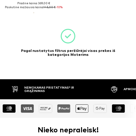
Pradinė kaina: 369,00 €
Paskutinė mažiausia kaina:
145,00 €
-10%
Pagal nustatytus filtrus peržiūrėjai visas prekes iš
kategorijos Moterims
NEMOKAMAS PRISTATYMAS* IR
APMOKĖ
GRĄŽINIMAS
Nieko nepraleisk!