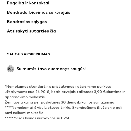
Pagalba ir kontaktai
Marškinėliai ir palaidinės
Kelnės
Bendradarbiavimas su kūrėjais
Striukės
Megztiniai ir megzti drabužiai
Bendrosios sąlygos
Apatiniai
Palaidinės ir tunikos
Atsisakyti sutarties čia
Paltai
Sijonai
Maudymosi drabužiai
Džemperiai
Švarkai
Kombinezonai
SAUGUS APSIPIRKIMAS
Dideli dydžiai
Drabužiai nėščiosioms
Proginiai
Išskirtiniai
Su mumis tavo duomenys saugūs!
Antrinis panaudojimas
*Nemokamas standartinis pristatymas į atsiėmimo punktus
BATAI
užsakymams nuo 24,90 €, kitais atvejais taikomas 3,90 € siuntimo ir
aptarnavimo mokestis.
Naujienos
Šiuo metu paklausu
Žemiausia kaina per paskutines 30 dienų iki kainos sumažinimo.
****Nemokamai iš visų Lietuvos tinklų. Skambučiams iš užsienio gali
Sportbačiai
Aulinukai
būti taikomi mokesčiai.
Batai su kulniukais
Auliniai batai
******Visos kainos nurodytos su PVM.
Basutės ir šlepetės
Bateliai