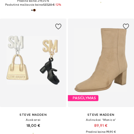
Pradinė kaina: 219,00 €
Paskutinė mažiausia kaina:
127,20 €
-12%
PASIŪLYMAS
STEVE MADDEN
STEVE MADDEN
Auskarai
Aulinukai 'Monica'
18,00 €
89,91 €
Pradinė kaina: 99,90 €