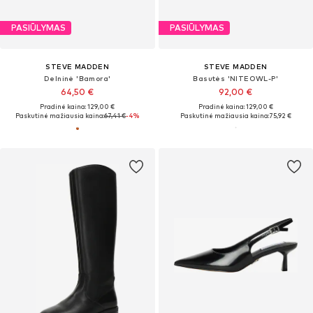
PASIŪLYMAS
PASIŪLYMAS
STEVE MADDEN
STEVE MADDEN
Delninė 'Bamora'
Basutės 'NITEOWL-P'
64,50 €
92,00 €
Pradinė kaina: 129,00 €
Pradinė kaina: 129,00 €
Paskutinė mažiausia kaina:
67,41 €
-4%
Paskutinė mažiausia kaina:
75,92 €