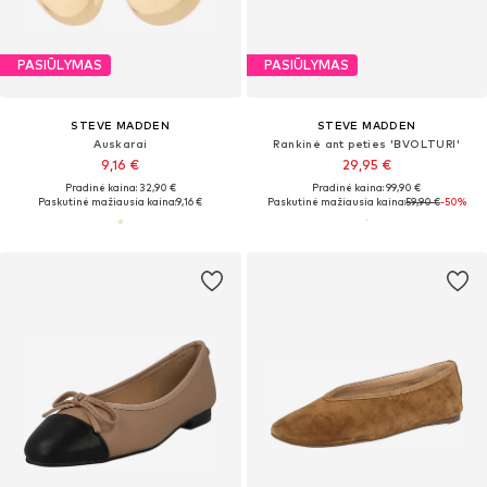
PASIŪLYMAS
PASIŪLYMAS
STEVE MADDEN
STEVE MADDEN
Auskarai
Rankinė ant peties 'BVOLTURI'
9,16 €
29,95 €
Pradinė kaina: 32,90 €
Pradinė kaina: 99,90 €
Paskutinė mažiausia kaina:
9,16 €
Paskutinė mažiausia kaina:
59,90 €
-50%