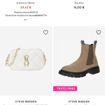
Delninė 'Blira'
Žiedas
59,42 €
14,00 €
Pradinė kaina: 89,90 €
Paskutinė mažiausia kaina:
63,92 €
-7%
PASIŪLYMAS
STEVE MADDEN
STEVE MADDEN