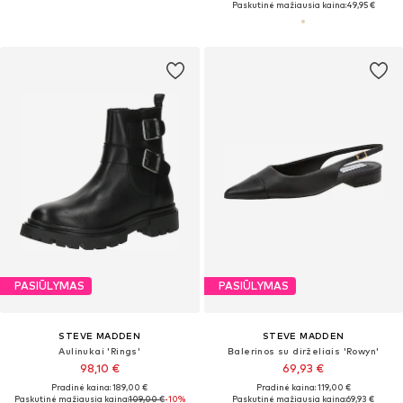
Paskutinė mažiausia kaina:
49,95 €
PASIŪLYMAS
PASIŪLYMAS
STEVE MADDEN
STEVE MADDEN
Aulinukai 'Rings'
Balerinos su dirželiais 'Rowyn'
98,10 €
69,93 €
Pradinė kaina: 189,00 €
Pradinė kaina: 119,00 €
Paskutinė mažiausia kaina:
109,00 €
-10%
Paskutinė mažiausia kaina:
69,93 €