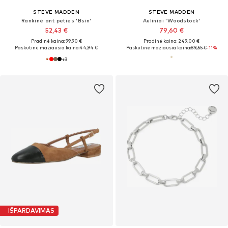
STEVE MADDEN
STEVE MADDEN
Rankinė ant peties 'Bsin'
Auliniai 'Woodstock'
52,43 €
79,60 €
Pradinė kaina: 99,90 €
Pradinė kaina: 249,00 €
Paskutinė mažiausia kaina:
44,94 €
Paskutinė mažiausia kaina:
89,55 €
-11%
+
3
IŠPARDAVIMAS