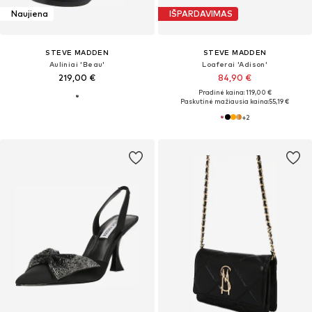
Naujiena
IŠPARDAVIMAS
STEVE MADDEN
STEVE MADDEN
Auliniai 'Beau'
Loaferai 'Adison'
219,00 €
84,90 €
Pradinė kaina: 119,00 €
Paskutinė mažiausia kaina:
55,19 €
+
2