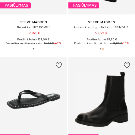
PASIŪLYMAS
PASIŪLYMAS
STEVE MADDEN
STEVE MADDEN
Basutės 'NITEOWL'
Rankinė su ilgu dirželiu 'BENDUE'
37,96 €
53,91 €
Pradinė kaina: 129,00 €
Pradinė kaina: 89,90 €
Paskutinė mažiausia kaina:
66,43 €
-42%
Paskutinė mažiausia kaina:
59,90 €
-10%