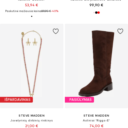
53,94 €
99,90 €
Paskutinė mažiausia kaina:
89,90 €
-40%
IŠPARDAVIMAS
PASIŪLYMAS
STEVE MADDEN
STEVE MADDEN
Juvelyrinių dirbinių rinkinys
Auliniai 'Riggs-E'
21,00 €
74,00 €