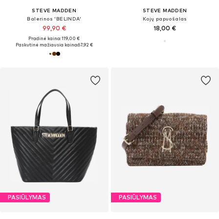
STEVE MADDEN
STEVE MADDEN
Balerinos 'BELINDA'
Kojų papuošalas
99,90 €
18,00 €
Pradinė kaina: 119,00 €
Paskutinė mažiausia kaina:
67,92 €
PASIŪLYMAS
PASIŪLYMAS