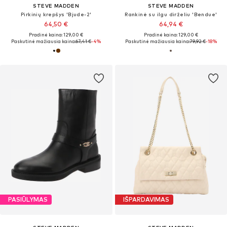
STEVE MADDEN
STEVE MADDEN
Pirkinių krepšys 'Bjude-2'
Rankinė su ilgu dirželiu 'Bendue'
64,50 €
64,94 €
Pradinė kaina: 129,00 €
Pradinė kaina: 129,00 €
Paskutinė mažiausia kaina:
67,41 €
-4%
Paskutinė mažiausia kaina:
79,92 €
-18%
PASIŪLYMAS
IŠPARDAVIMAS