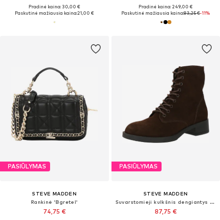
Pradinė kaina: 30,00 €
Pradinė kaina: 249,00 €
Paskutinė mažiausia kaina:
21,00 €
Paskutinė mažiausia kaina:
83,25 €
-11%
PASIŪLYMAS
PASIŪLYMAS
STEVE MADDEN
STEVE MADDEN
Rankinė 'Bgretel'
Suvarstomieji kulkšnis dengiantys batai 'Zady'
74,75 €
87,75 €