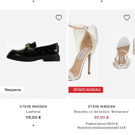
Naujiena
IŠPARDAVIMAS
STEVE MADDEN
STEVE MADDEN
Loaferai
Basutės su dirželiais 'Bellarosa'
119,00 €
89,90 €
Pradinė kaina: 129,00 €
Paskutinė mažiausia kaina:
67,43 €