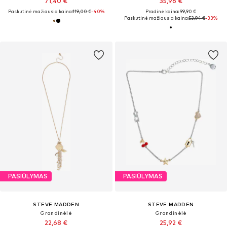
71,40 €
35,96 €
Paskutinė mažiausia kaina:
119,00 €
-40%
Pradinė kaina: 99,90 €
Paskutinė mažiausia kaina:
53,94 €
-33%
PASIŪLYMAS
PASIŪLYMAS
STEVE MADDEN
STEVE MADDEN
Grandinėlė
Grandinėlė
22,68 €
25,92 €