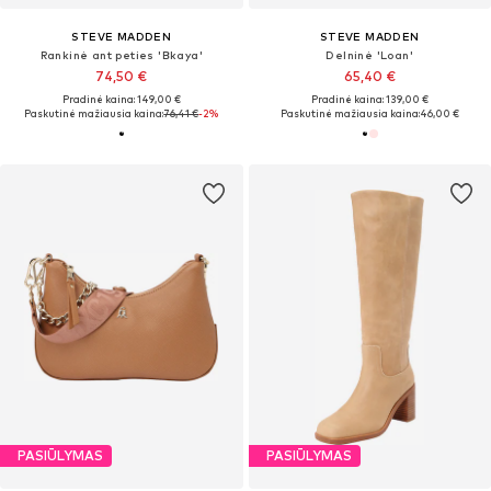
STEVE MADDEN
STEVE MADDEN
Rankinė ant peties 'Bkaya'
Delninė 'Loan'
74,50 €
65,40 €
Pradinė kaina: 149,00 €
Pradinė kaina: 139,00 €
Paskutinė mažiausia kaina:
76,41 €
-2%
Paskutinė mažiausia kaina:
46,00 €
PASIŪLYMAS
PASIŪLYMAS