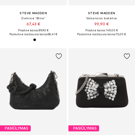
STEVE MADDEN
STEVE MADDEN
Delninė 'Blira'
Vakariniai bateliai
67,43 €
99,90 €
Pradinė kaina: 89,90 €
Pradinė kaina: 149,00 €
Paskutinė mažiausia kaina:
58,41 €
Paskutinė mažiausia kaina:
75,00 €
PASIŪLYMAS
PASIŪLYMAS