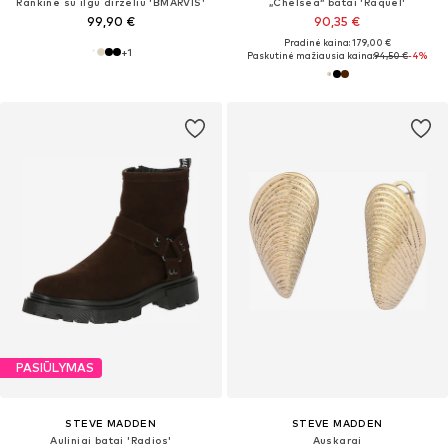
Rankinė su ilgu dirželiu 'BMARVIS'
„Chelsea“ batai 'Raquel'
99,90 €
90,35 €
Pradinė kaina: 179,00 €
+
1
Paskutinė mažiausia kaina:
94,50 €
-4%
PASIŪLYMAS
STEVE MADDEN
STEVE MADDEN
Auliniai batai 'Radios'
Auskarai