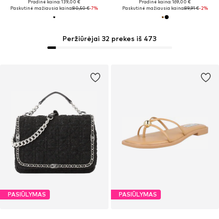
Pradinė kaina: 139,00 €
Pradinė kaina: 169,00 €
Paskutinė mažiausia kaina:
80,50 €
-7%
Paskutinė mažiausia kaina:
89,91 €
-2%
Peržiūrėjai 32 prekes iš 473
PASIŪLYMAS
PASIŪLYMAS