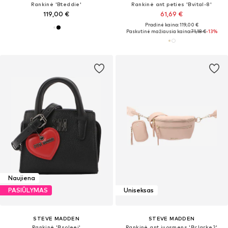
Rankinė 'Bteddie'
Rankinė ant peties 'Bvital-8'
119,00 €
61,69 €
Pradinė kaina: 119,00 €
Paskutinė mažiausia kaina:
71,18 €
-13%
Naujiena
PASIŪLYMAS
Uniseksas
STEVE MADDEN
STEVE MADDEN
Rankinė 'Bsoleei'
Rankinė ant juosmens 'Bclarke2'