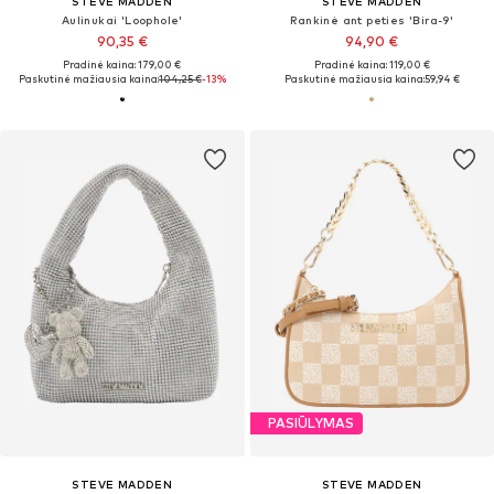
STEVE MADDEN
STEVE MADDEN
Aulinukai 'Loophole'
Rankinė ant peties 'Bira-9'
90,35 €
94,90 €
Pradinė kaina: 179,00 €
Pradinė kaina: 119,00 €
Paskutinė mažiausia kaina:
104,25 €
-13%
Paskutinė mažiausia kaina:
59,94 €
PASIŪLYMAS
STEVE MADDEN
STEVE MADDEN