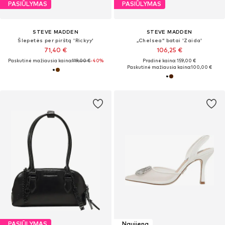
PASIŪLYMAS
PASIŪLYMAS
STEVE MADDEN
STEVE MADDEN
Šlepetės per pirštą 'Rickyy'
„Chelsea“ batai 'Zaida'
71,40 €
106,25 €
Paskutinė mažiausia kaina:
119,00 €
-40%
Pradinė kaina: 159,00 €
Paskutinė mažiausia kaina:
100,00 €
PASIŪLYMAS
Naujiena