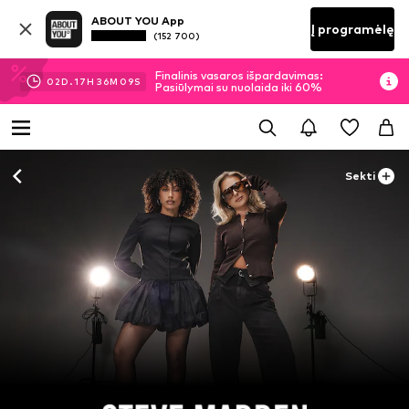
ABOUT YOU App
Į programėlę
(152 700)
Finalinis vasaros išpardavimas:
02
D.
17
H
36
M
08
S
Pasiūlymai su nuolaida iki 60%
Sekti