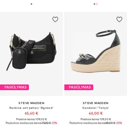
PASIŪLYMAS
PASIŪLYMAS
STEVE MADDEN
STEVE MADDEN
Rankinė ant peties 'Bgreed'
Sandalai 'Taliya'
65,40 €
46,00 €
Pradinė kaina: 109,00 €
Pradinė kaina: 139,00 €
Paskutinė mažiausia kaina:
75,92 €
-13%
Paskutinė mažiausia kaina:
69,00 €
-33%