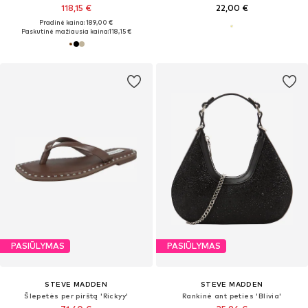
118,15 €
22,00 €
Pradinė kaina: 189,00 €
Paskutinė mažiausia kaina:
118,15 €
PASIŪLYMAS
PASIŪLYMAS
STEVE MADDEN
STEVE MADDEN
Šlepetės per pirštą 'Rickyy'
Rankinė ant peties 'Blivia'