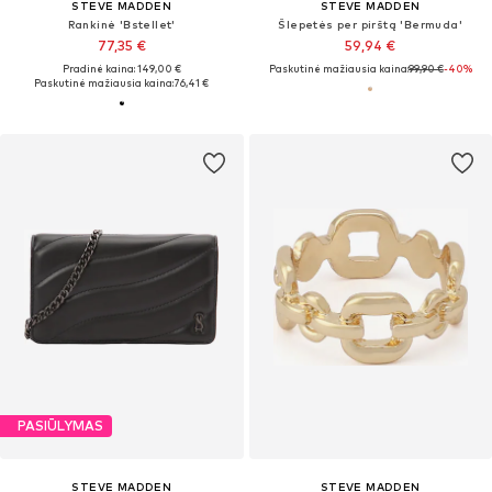
STEVE MADDEN
STEVE MADDEN
Rankinė 'Bstellet'
Šlepetės per pirštą 'Bermuda'
77,35 €
59,94 €
Pradinė kaina: 149,00 €
Paskutinė mažiausia kaina:
99,90 €
-40%
Paskutinė mažiausia kaina:
76,41 €
PASIŪLYMAS
STEVE MADDEN
STEVE MADDEN