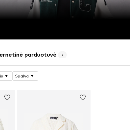
ternetinė parduotuvė
2
is
Spalva