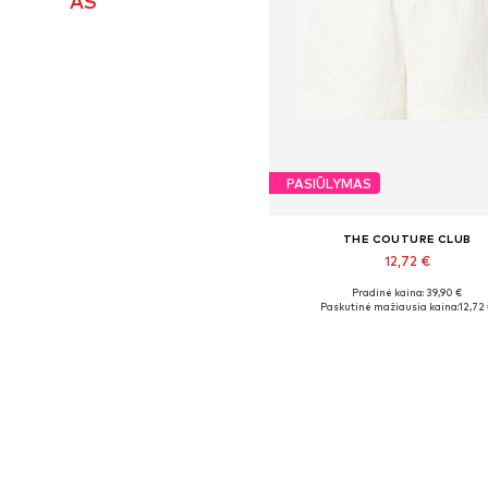
AS
PASIŪLYMAS
THE COUTURE CLUB
12,72 €
Pradinė kaina: 39,90 €
Galimi dydžiai: 32, 34, 36
Paskutinė mažiausia kaina:
12,72
Į krepšelį