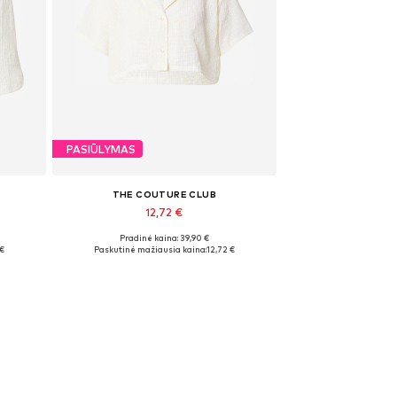
PASIŪLYMAS
THE COUTURE CLUB
12,72 €
Pradinė kaina: 39,90 €
Galimi dydžiai: XXS
 €
Paskutinė mažiausia kaina:
12,72 €
Į krepšelį