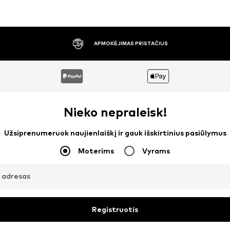
30 DIENŲ NEMOKAMAS GRĄŽINIMAS
Nieko nepraleisk!
Užsiprenumeruok naujienlaiškį ir gauk išskirtinius pasiūlymus
Moterims
Vyrams
o adresas
Registruotis