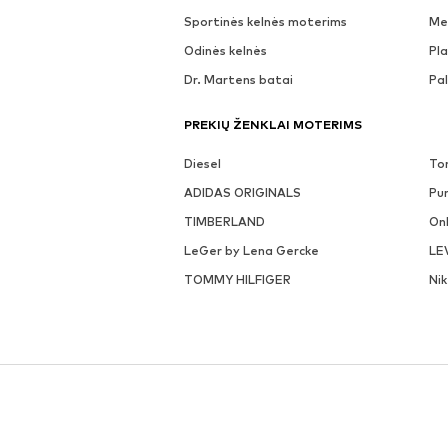
Sportinės kelnės moterims
Me
Odinės kelnės
Pla
Dr. Martens batai
Pa
PREKIŲ ŽENKLAI MOTERIMS
Diesel
To
ADIDAS ORIGINALS
Pu
TIMBERLAND
On
LeGer by Lena Gercke
LE
TOMMY HILFIGER
Ni