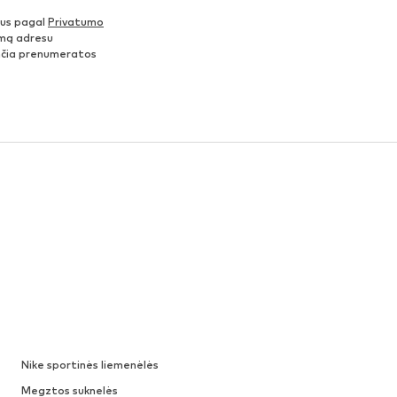
nus pagal
Privatumo
šimą adresu
ančia prenumeratos
Nike sportinės liemenėlės
Megztos suknelės