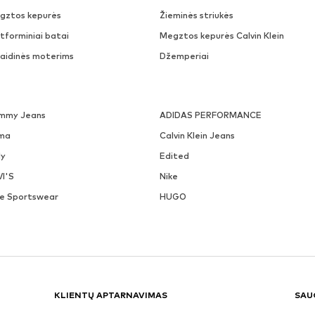
gztos kepurės
Žieminės striukės
tforminiai batai
Megztos kepurės Calvin Klein
laidinės moterims
Džemperiai
mmy Jeans
ADIDAS PERFORMANCE
ma
Calvin Klein Jeans
ly
Edited
VI'S
Nike
ke Sportswear
HUGO
KLIENTŲ APTARNAVIMAS
SAU