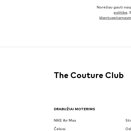
Norėčiau gauti nau
politika
. 
klientuaptarnav
The Couture Club
DRABUŽIAI MOTERIMS
NIKE Air Max
Str
Čelsiai
Odi