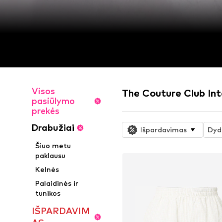
Visos
The Couture Club In
pasiūlymo
prekės
Drabužiai
Išpardavimas
Dyd
Šiuo metu
paklausu
Kelnės
Palaidinės ir
tunikos
IŠPARDAVIM