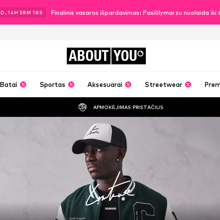
Finalinis vasaros išpardavimas: Pasiūlymai su nuolaida ik
2
D.
14
H
58
M
18
S
ABOUT
YOU
Batai
Sportas
Aksesuarai
Streetwear
Pre
APMOKĖJIMAS PRISTAČIUS