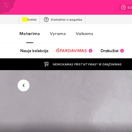
0
Outlet
Kontaktai ir pagalba
Moterims
Vyrams
Vaikams
Nauja kolekcija
IŠPARDAVIMAS
Drabužiai
NEMOKAMAS PRISTATYMAS* IR GRĄŽINIMAS