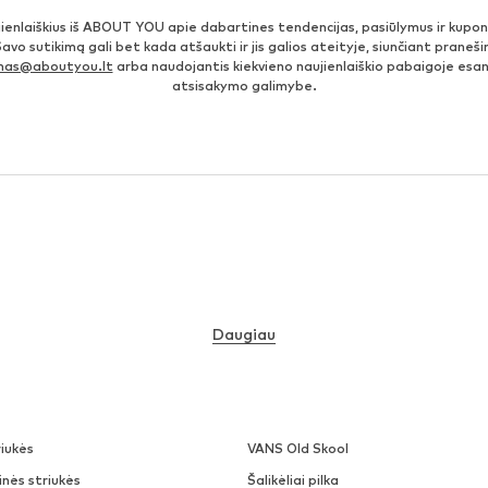
jienlaiškius iš ABOUT YOU apie dabartines tendencijas, pasiūlymus ir kupo
Savo sutikimą gali bet kada atšaukti ir jis galios ateityje, siunčiant prane
imas@aboutyou.lt
arba naudojantis kiekvieno naujienlaiškio pabaigoje es
atsisakymo galimybe.
Daugiau
iukės
VANS Old Skool
nės striukės
Šalikėliai pilka