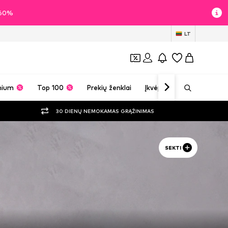
i 60%
LT
mium
Top 100
Prekių ženklai
Įkvėpimas
30 DIENŲ NEMOKAMAS GRĄŽINIMAS
SEKTI