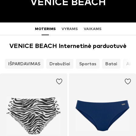
VENICE BEACH
MOTERIMS
VYRAMS
VAIKAMS
VENICE BEACH Internetinė parduotuvė
IŠPARDAVIMAS
Drabužiai
Sportas
Batai
Akse