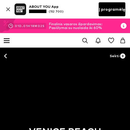
ABOUT YOU App
Į programėlę
(152 700)
Finalinis vasaros išpardavimas:
01
D.
01
H
18
M
01
S
Pasiūlymai su nuolaida iki 60%
Sekti