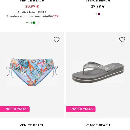
VENICE BEACH
VENICE BEACH
20,99 €
29,99 €
Pradinė kaina: 29,99 €
Paskutinė mažiausia kaina:
23,99 €
-12%
+
1
PASIŪLYMAS
PASIŪLYMAS
VENICE BEACH
VENICE BEACH