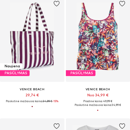
Naujiena
PASIŪLYMAS
PASIŪLYMAS
VENICE BEACH
VENICE BEACH
29,74 €
Nuo 34,99 €
Paskutinė mažiausia kaina:
34,99 €
-15%
Pradinė kaina: 49,99 €
Paskutinė mažiausia kaina:
34,99 €