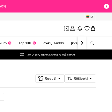
i 60%
LT
mium
Top 100
Prekių ženklai
Įkvėpimas
30 DIENŲ NEMOKAMAS GRĄŽINIMAS
Rodyti
Rūšiuoti