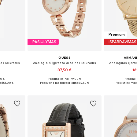
Premium
PASIŪLYMAS
IŠPARDAVIMAS
GUESS
ARMAN
o) laikrodis
Analoginis (įprasto dizaino) laikrodis
Analoginis (įpra
87,50 €
16
00 €
Pradinė kaina: 179,00 €
Pradinė 
 Size
Galimi dydžiai: One Size
Galimi dy
a:
156,00 €
Paskutinė mažiausia kaina:
87,50 €
Paskutinė maži
Į krepšelį
Į k