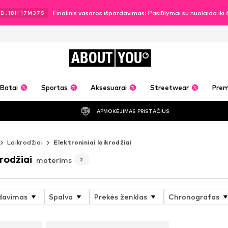
Finalinis vasaros išpardavimas: Pasiūlymai su nuolaida ik
2
D.
18
H
17
M
35
S
ABOUT
YOU
Batai
Sportas
Aksesuarai
Streetwear
Pre
APMOKĖJIMAS PRISTAČIUS
Laikrodžiai
Elektroniniai laikrodžiai
krodžiai
moterims
2
davimas
Spalva
Prekės ženklas
Chronografas