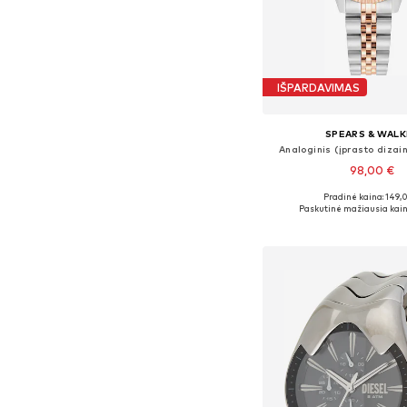
IŠPARDAVIMAS
SPEARS & WALK
Analoginis (įprasto dizain
98,00 €
Pradinė kaina: 149,
Galimi dydžiai: One
Paskutinė mažiausia kain
Į krepšelį