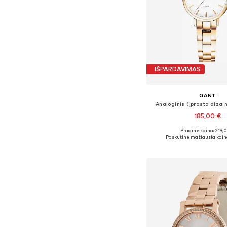
IŠPARDAVIMAS
GANT
Analoginis (įprasto dizain
185,00 €
Pradinė kaina: 219,
Galimi dydžiai: One
Paskutinė mažiausia kain
Į krepšelį