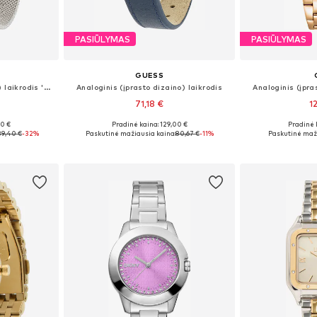
PASIŪLYMAS
PASIŪLYMAS
GUESS
Analoginis (įprasto dizaino) laikrodis 'BONNET'
Analoginis (įprasto dizaino) laikrodis
Analoginis (įpra
71,18 €
1
00 €
Pradinė kaina: 129,00 €
Pradinė 
 Size
Galimi dydžiai: One Size
Galimi dy
89,40 €
-32%
Paskutinė mažiausia kaina:
80,67 €
-11%
Paskutinė maži
Į krepšelį
Į k