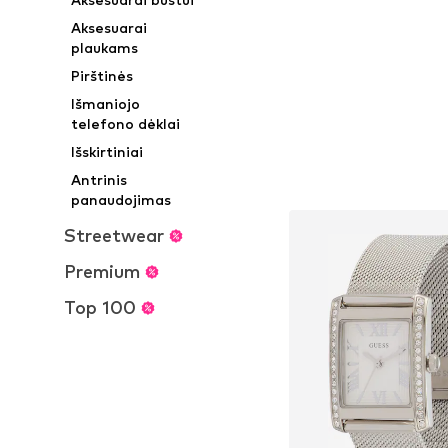
Aksesuarai
plaukams
Pirštinės
Išmaniojo
telefono dėklai
Išskirtiniai
Antrinis
panaudojimas
Streetwear
Premium
Top 100