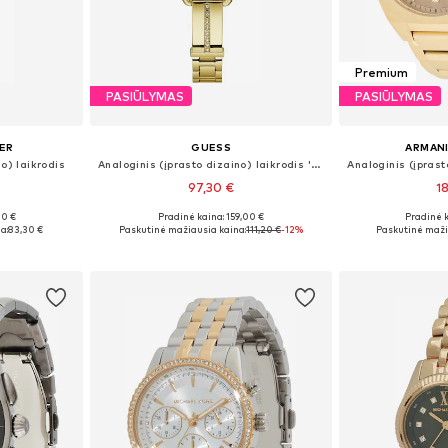
Premium
PASIŪLYMAS
PASIŪLYMAS
ER
GUESS
ARMAN
o) laikrodis
Analoginis (įprasto dizaino) laikrodis 'Tri Bellini'
97,30 €
1
00 €
Pradinė kaina: 159,00 €
Pradinė 
 Size
Galimi dydžiai: One Size
Galimi dy
a:
83,30 €
Paskutinė mažiausia kaina:
111,20 €
-12%
Paskutinė maži
Į krepšelį
Į k