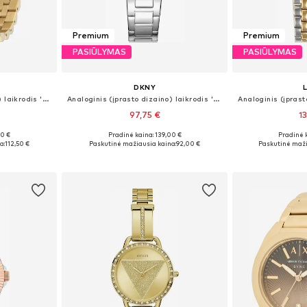
Premium
Premium
PASIŪLYMAS
PASIŪLYMAS
DKNY
Analoginis (įprasto dizaino) laikrodis 'Essential Glitz'
Analoginis (įprasto dizaino) laikrodis 'Park Ave'
97,75 €
1
00 €
Pradinė kaina: 139,00 €
Pradinė 
 Size
Galimi dydžiai: One Size
Galimi dy
a:
112,50 €
Paskutinė mažiausia kaina:
92,00 €
Paskutinė maži
Į krepšelį
Į k