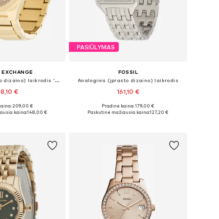
PASIŪLYMAS
I EXCHANGE
FOSSIL
Analoginis (įprasto dizaino) laikrodis 'SYNC'
Analoginis (įprasto dizaino) laikrodis
88,10 €
161,10 €
kaina: 209,00 €
Pradinė kaina: 179,00 €
džiai: One Size
Galimi dydžiai: One Size
ausia kaina:
148,00 €
Paskutinė mažiausia kaina:
127,20 €
repšelį
Į krepšelį