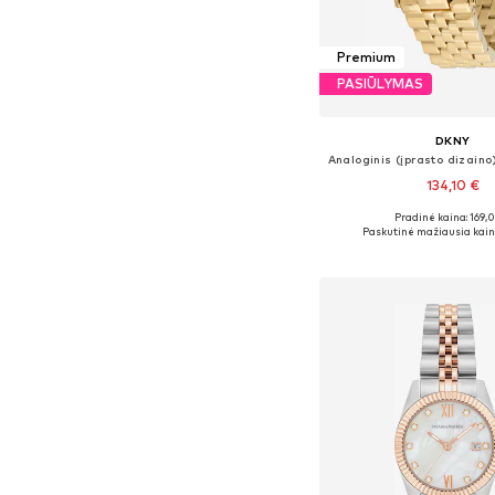
Premium
PASIŪLYMAS
DKNY
134,10 €
Pradinė kaina: 169,
Galimi dydžiai: One
Paskutinė mažiausia kain
Į krepšelį