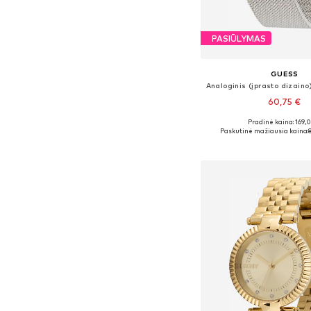
PASIŪLYMAS
GUESS
60,75 €
Pradinė kaina: 169,
Galimi dydžiai: One
Paskutinė mažiausia kaina:
Į krepšelį