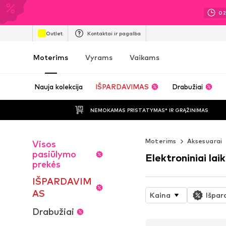
0
Outlet
Kontaktai ir pagalba
Moterims
Vyrams
Vaikams
Nauja kolekcija
IŠPARDAVIMAS
Drabužiai
NEMOKAMAS PRISTATYMAS* IR GRĄŽINIMAS
Moterims
Aksesuarai
Visos
pasiūlymo
Elektroniniai lai
prekės
IŠPARDAVIM
AS
Kaina
Išpar
Drabužiai