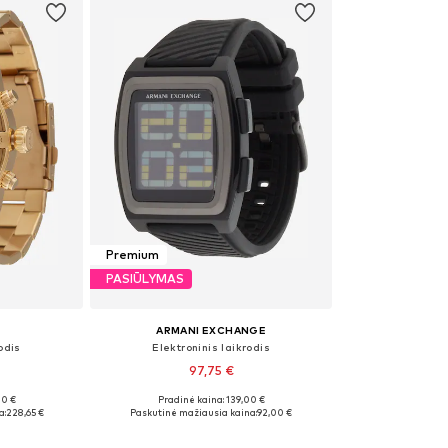
Premium
PASIŪLYMAS
ARMANI EXCHANGE
odis
Elektroninis laikrodis
97,75 €
00 €
Pradinė kaina: 139,00 €
 Size
Galimi dydžiai: One Size
a:
228,65 €
Paskutinė mažiausia kaina:
92,00 €
Į krepšelį