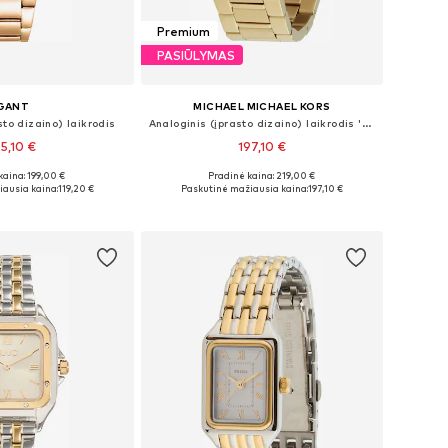
Premium
PASIŪLYMAS
GANT
MICHAEL MICHAEL KORS
sto dizaino) laikrodis
Analoginis (įprasto dizaino) laikrodis 'ESSEX'
25,10 €
197,10 €
kaina: 199,00 €
Pradinė kaina: 219,00 €
džiai: One Size
Galimi dydžiai: One Size
ausia kaina:
119,20 €
Paskutinė mažiausia kaina:
197,10 €
repšelį
Į krepšelį