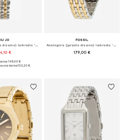
LIU JO
FOSSIL
Analoginis (įprasto dizaino) laikrodis 'Shimler'
Analoginis (įprasto dizaino) laikrodis 'RAQUEL'
34,10 €
179,00 €
kaina: 149,00 €
džiai: One Size
Galimi dydžiai: One Size
ausia kaina:
103,20 €
repšelį
Į krepšelį