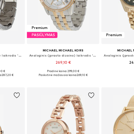
Premium
PASIŪLYMAS
Premium
MICHAEL MICHAEL KORS
MICHAEL 
Analoginis (įprasto dizaino) laikrodis 'Mercurial'
Analoginis (įprasto dizaino) laikrodis 'RITZ'
269,10 €
24
00 €
Pradinė kaina: 299,00 €
 Size
Galimi dydžiai: One Size
Galimi dy
a:
287,20 €
Paskutinė mažiausia kaina:
269,10 €
Į krepšelį
Į k