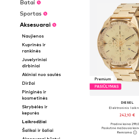
Batai
Sportas
Aksesuarai
Naujienos
Kuprinės ir
rankinės
Juvelyriniai
dirbiniai
Akiniai nuo saulės
Premium
Diržai
PASIŪLYMAS
Piniginės ir
kosmetinės
DIESEL
Skrybėlės ir
Elektroninis laikr
kepurės
242,10 €
Laikrodžiai
Pradinė kaina: 299,
Galimi dydžiai: One
Paskutinė mažiausia kain
Šalikai ir šaliai
Į krepšelį
Aksesuarai būstui