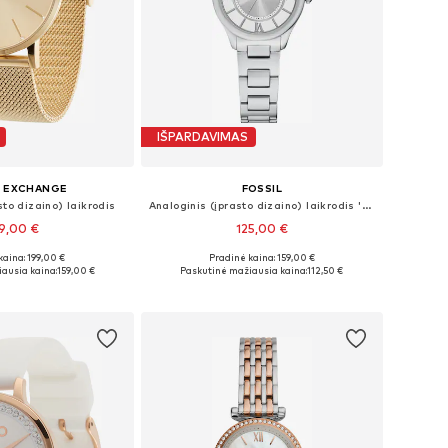
IŠPARDAVIMAS
I EXCHANGE
FOSSIL
sto dizaino) laikrodis
Analoginis (įprasto dizaino) laikrodis 'GILMORE'
9,00 €
125,00 €
kaina: 199,00 €
Pradinė kaina: 159,00 €
džiai: One Size
Galimi dydžiai: One Size
ausia kaina:
159,00 €
Paskutinė mažiausia kaina:
112,50 €
repšelį
Į krepšelį