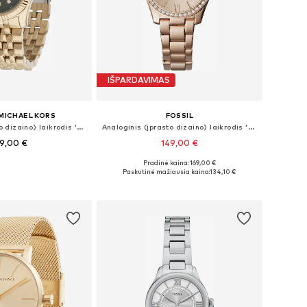
IŠPARDAVIMAS
MICHAEL KORS
FOSSIL
Analoginis (įprasto dizaino) laikrodis 'LEXINGTON'
Analoginis (įprasto dizaino) laikrodis 'Scarlette'
9,00 €
149,00 €
Pradinė kaina: 169,00 €
džiai: One Size
Galimi dydžiai: One Size
Paskutinė mažiausia kaina:
134,10 €
repšelį
Į krepšelį