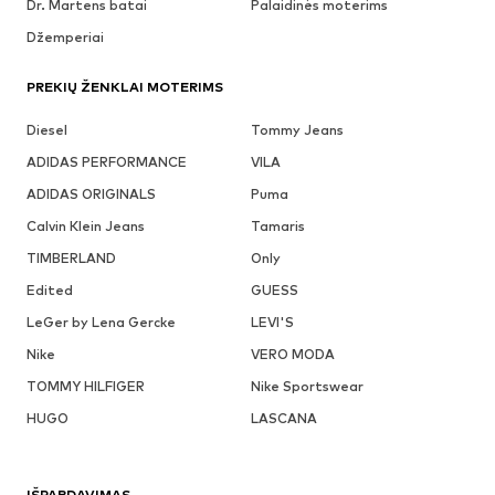
Dr. Martens batai
Palaidinės moterims
Džemperiai
PREKIŲ ŽENKLAI MOTERIMS
Diesel
Tommy Jeans
ADIDAS PERFORMANCE
VILA
ADIDAS ORIGINALS
Puma
Calvin Klein Jeans
Tamaris
TIMBERLAND
Only
Edited
GUESS
LeGer by Lena Gercke
LEVI'S
Nike
VERO MODA
TOMMY HILFIGER
Nike Sportswear
HUGO
LASCANA
IŠPARDAVIMAS