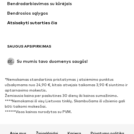
Bendradarbiavimas su kūrėjais
Striukės
Megztiniai ir megzti drabužiai
Bendrosios sąlygos
Apatiniai
Palaidinės ir tunikos
Atsisakyti sutarties čia
Paltai
Sijonai
Maudymosi drabužiai
Džemperiai
Švarkai
Kombinezonai
SAUGUS APSIPIRKIMAS
Dideli dydžiai
Drabužiai nėščiosioms
Proginiai
Išskirtiniai
Su mumis tavo duomenys saugūs!
Antrinis panaudojimas
*Nemokamas standartinis pristatymas į atsiėmimo punktus
BATAI
užsakymams nuo 24,90 €, kitais atvejais taikomas 3,90 € siuntimo ir
aptarnavimo mokestis.
Naujienos
Šiuo metu paklausu
Žemiausia kaina per paskutines 30 dienų iki kainos sumažinimo.
****Nemokamai iš visų Lietuvos tinklų. Skambučiams iš užsienio gali
Sportbačiai
Aulinukai
būti taikomi mokesčiai.
Batai su kulniukais
Auliniai batai
******Visos kainos nurodytos su PVM.
Basutės ir šlepetės
Bateliai
Sportiniai batai
Balerinos
Apie mus
Žiniasklaidai
Karjera
Privatumo politika