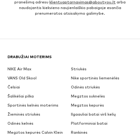
pranešimą adresu
klientuaptarnavimas@aboutyou.lt
arba
naudojantis kiekvieno naujienlaiškio pabaigoje esančia
prenumeratos atsisakymo galimybe.
DRABUŽIAI MOTERIMS
NIKE Air Max
Striukės
VANS Old Skool
Nike sportinės liemenėlės
Čelsiai
Odinės striukės
Šalikėliai pilka
Megztos suknelės
Sportinės kelnės moterims
Megztos kepurės
Žieminės striukės
Ilgaauliai batai virš kelių
Odinės kelnės
Platforminiai batai
Megztos kepurės Calvin Klein
Rankinės