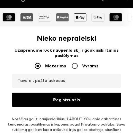
Nieko nepraleisk!
Užsiprenumeruok naujienlaiškį ir gauk išskirtinius
pasiūlymus
Moterims
Vyrams
Tavo el. pašto adresas
Registruotis
Norėčiau gauti naujienlaiškius iš ABOUT YOU apie dabartines
tendencijas, pasiūlymus ir kuponus pagal
Privatumo politika
. Savo
sutikimą gali bet kada atšaukti ir jis galios ateityje, siunčiant