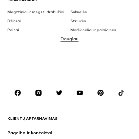
Megztiniai ir megzti drabužiai
Suknelės
Džinsai
Striukės
Paltai
Marškinėliai ir palaidinės
Daugiau
Kelnės
Apatiniai
Sijonai
Palaidinės ir tunikos
Džemperiai
Švarkai
Maudymosi drabužiai
Kombinezonai
Dideli dydžiai
Drabužiai nėščiosioms
Batai
Sportas
Aksesuarai
Premium
DRABUŽIAI
KLIENTŲ APTARNAVIMAS
Naujienos
Šiuo metu paklausu
Suknelės
Džinsai
Pagalba ir kontaktai
Marškinėliai ir palaidinės
Kelnės