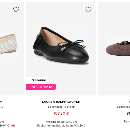
Premium
PASIŪLYMAS
N
LAUREN RALPH LAUREN
HA'
Balerinos 'Jayna'
Balerin
103,50 €
9
00 €
Pradinė kaina: 129,00 €
38, 39, 40
Yra daugybė dydžių
Yra da
56,94 €
-16%
Paskutinė mažiausia kaina:
103,50 €