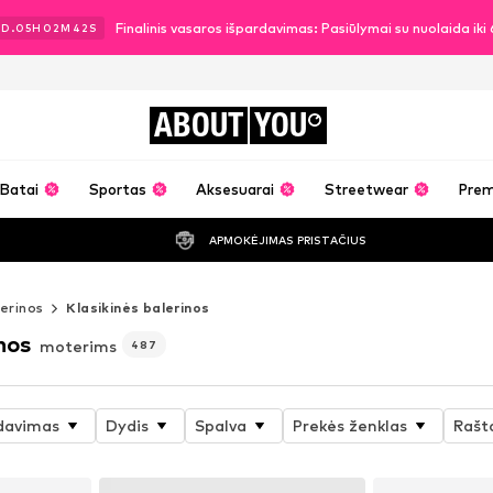
Finalinis vasaros išpardavimas: Pasiūlymai su nuolaida ik
3
D.
05
H
02
M
39
S
ABOUT
YOU
Batai
Sportas
Aksesuarai
Streetwear
Pre
APMOKĖJIMAS PRISTAČIUS
erinos
Klasikinės balerinos
nos
moterims
487
davimas
Dydis
Spalva
Prekės ženklas
Rašt