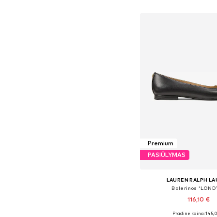
Į krepšelį
Premium
PASIŪLYMAS
LAUREN RALPH L
Balerinos 'LOND
116,10 €
Pradinė kaina: 145,
Yra daugybė dyd