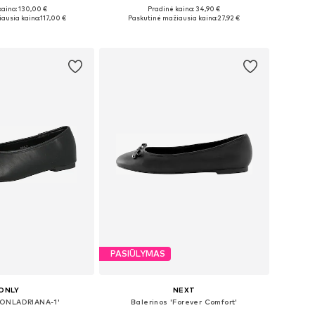
kaina: 130,00 €
Pradinė kaina: 34,90 €
36, 37, 38, 39, 40, 41
Galimi dydžiai: 37, 38, 39, 40
ausia kaina:
117,00 €
Paskutinė mažiausia kaina:
27,92 €
repšelį
Į krepšelį
PASIŪLYMAS
ONLY
NEXT
 'ONLADRIANA-1'
Balerinos 'Forever Comfort'