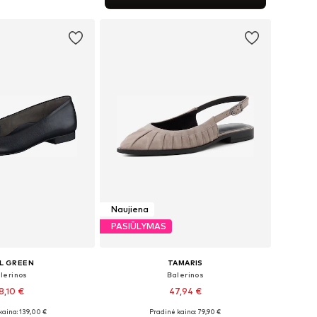
repšelį
Naujiena
PASIŪLYMAS
L GREEN
TAMARIS
lerinos
Balerinos
8,10 €
47,94 €
kaina: 139,00 €
Pradinė kaina: 79,90 €
ugybė dydžių
Galimi dydžiai: 37, 38, 39, 40, 41, 42