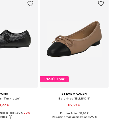
PASIŪLYMAS
PUMA
STEVE MADDEN
s 'Tacklette'
Balerinos 'ELLISON'
1,92 €
89,91 €
sia kaina:
64,90 €
-20%
Pradinė kaina: 99,90 €
ugybė dydžių
Galimi dydžiai: 36, 37, 38, 39, 40
Paskutinė mažiausia kaina:
55,92 €
repšelį
Į krepšelį