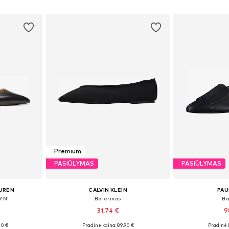
Į krepšelį
Į k
Premium
PASIŪLYMAS
PASIŪLYMAS
AUREN
CALVIN KLEIN
PAU
YN'
Balerinos
Ba
31,74 €
9
00 €
Pradinė kaina: 89,90 €
Pradinė 
žių
Galimi dydžiai: 37, 38, 39
Yra da