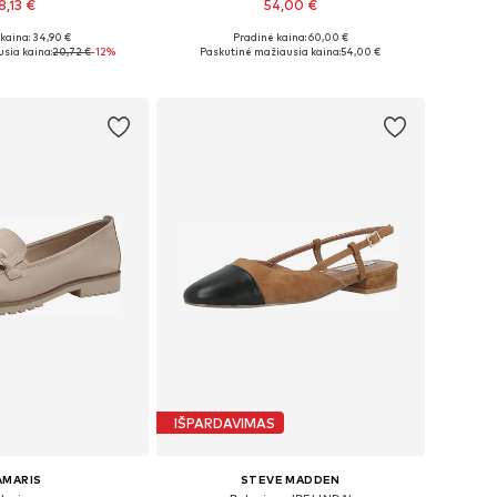
8,13 €
54,00 €
kaina: 34,90 €
Pradinė kaina: 60,00 €
36, 37, 38, 39, 40, 41
Yra daugybė dydžių
sia kaina:
20,72 €
-12%
Paskutinė mažiausia kaina:
54,00 €
repšelį
Į krepšelį
IŠPARDAVIMAS
AMARIS
STEVE MADDEN