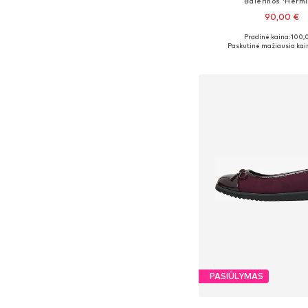
Balerinos 'Hermi
90,00 €
Pradinė kaina: 100,
Yra daugybė dyd
Paskutinė mažiausia kai
Į krepšelį
PASIŪLYMAS