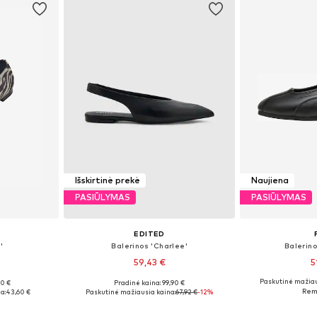
Išskirtinė prekė
Naujiena
PASIŪLYMAS
PASIŪLYMAS
EDITED
'
Balerinos 'Charlee'
Balerino
59,43 €
5
Paskutinė mažiau
00 €
Pradinė kaina: 99,90 €
, 39, 40, 41
Galimi dydžiai: 37, 39, 40
Yra da
a:
43,60 €
Paskutinė mažiausia kaina:
67,92 €
-12%
Į krepšelį
Į k