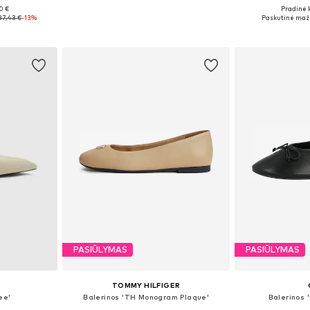
0 €
Pradinė 
, 39, 40, 41
Galimi dydžiai: 37, 38, 39, 40
Galimi dydžiai: 
37,43 €
-13%
Paskutinė maži
Į krepšelį
Į k
PASIŪLYMAS
PASIŪLYMAS
TOMMY HILFIGER
ee'
Balerinos 'TH Monogram Plaque'
Balerinos