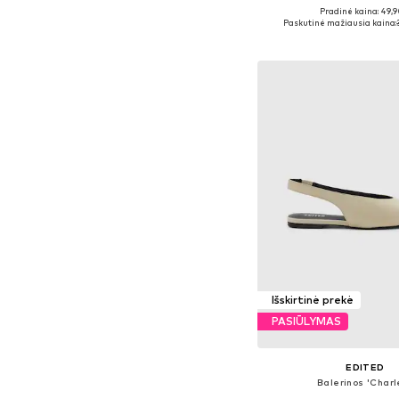
Pradinė kaina: 49,9
Galimi dydžiai: 36, 37, 38
Paskutinė mažiausia kaina:
Į krepšelį
Išskirtinė prekė
PASIŪLYMAS
EDITED
Balerinos 'Charl