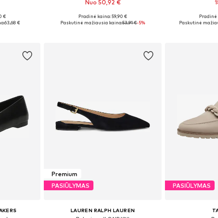
Nuo 50,92 €
1
0 €
Pradinė kaina: 59,90 €
Pradinė 
38, 39, 40
Galimi dydžiai: 36, 37, 38, 39, 40, 41
Galimi dydžiai: 
a:
63,68 €
Paskutinė mažiausia kaina:
53,91 €
-5%
Paskutinė mažiau
Į krepšelį
Į k
Premium
PASIŪLYMAS
PASIŪLYMAS
AKERS
LAUREN RALPH LAUREN
T