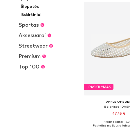
Šlepetės
Išskirtiniai
Sportas
Aksesuarai
Streetwear
Premium
Top 100
PASIŪLYMAS
APPLE OF EDE
Balerinos 'DAS
47,45 €
Pradinė kaina: 119,
Galimi dydžiai: 36, 37, 
Paskutinė mažiausia kaina: