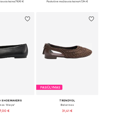
iausia kaina:
79,90 €
Paskutinė mažiausia kaina:
47,94 €
repšelį
Į krepšelį
PASIŪLYMAS
D SHOEMAKERS
TRENDYOL
nos 'Aleya'
Balerinos
7,00 €
31,41 €