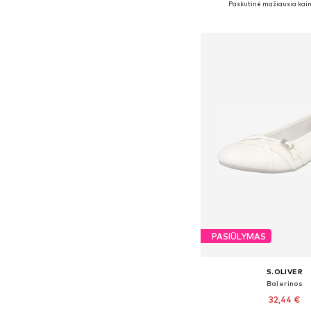
Paskutinė mažiausia kain
Į krepšelį
PASIŪLYMAS
S.OLIVER
Balerinos
32,44 €