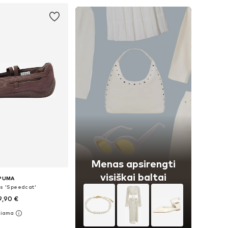
Menas apsirengti
visiškai baltai
PUMA
os 'Speedcat'
9,90 €
ugybė dydžių