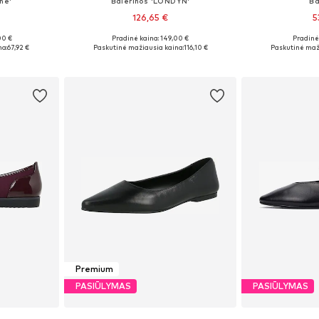
ne'
Balerinos 'LONDYN'
Ba
126,65 €
5
00 €
Pradinė kaina: 149,00 €
Pradinė 
žių
Yra daugybė dydžių
Galimi dydžiai
na:
67,92 €
Paskutinė mažiausia kaina:
116,10 €
Paskutinė maž
Į krepšelį
Į k
Premium
PASIŪLYMAS
PASIŪLYMAS