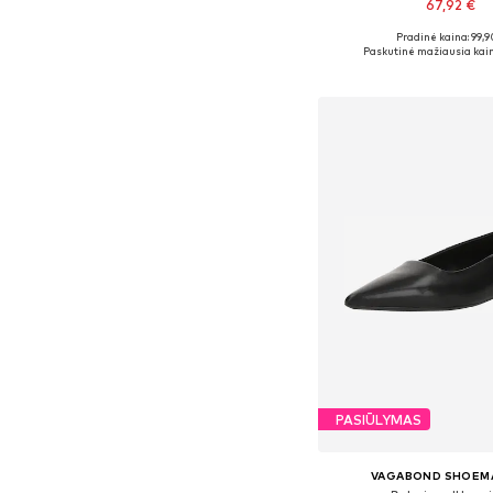
67,92 €
Pradinė kaina: 99,9
Galimi dydžiai: 36, 37, 
Paskutinė mažiausia kain
Į krepšelį
PASIŪLYMAS
VAGABOND SHOEM