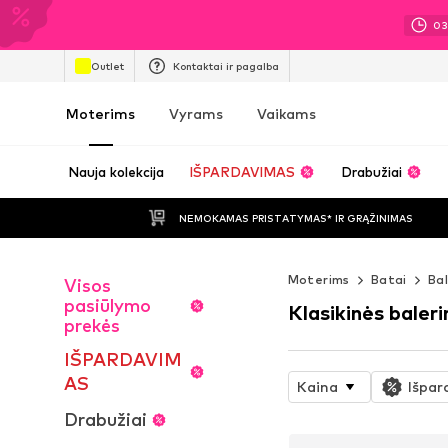
0
Outlet
Kontaktai ir pagalba
Moterims
Vyrams
Vaikams
Nauja kolekcija
IŠPARDAVIMAS
Drabužiai
NEMOKAMAS PRISTATYMAS* IR GRĄŽINIMAS
Moterims
Batai
Bal
Visos
pasiūlymo
Klasikinės baleri
prekės
IŠPARDAVIM
AS
Kaina
Išpar
Drabužiai