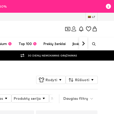
i 60%
LT
mium
Top 100
Prekių ženklai
Įkvėpimas
30 DIENŲ NEMOKAMAS GRĄŽINIMAS
Rodyti
Rūšiuoti
as
Produktų serija
Medžiaga
Daugiau filtrų
Batų forma
K