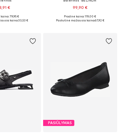
lerinos
Balerinos 'BELINDA'
3,91 €
99,90 €
+
12
kaina: 79,95 €
Pradinė kaina: 119,00 €
: 37, 38, 39, 40, 41
Galimi dydžiai: 36, 37, 39, 40, 41, 42
iausia kaina:
33,53 €
Paskutinė mažiausia kaina:
67,92 €
repšelį
Į krepšelį
PASIŪLYMAS