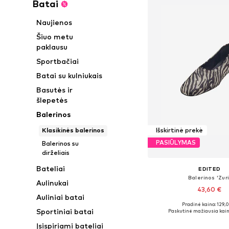
Batai
Naujienos
Šiuo metu
paklausu
Sportbačiai
Batai su kulniukais
Basutės ir
šlepetės
Balerinos
Klasikinės balerinos
Išskirtinė prekė
PASIŪLYMAS
Balerinos su
dirželiais
Bateliai
EDITED
Balerinos 'Zuri
Aulinukai
43,60 €
Auliniai batai
Pradinė kaina: 129,
Galimi dydžiai: 36, 37, 38
Sportiniai batai
Paskutinė mažiausia kain
Į krepšelį
Įsispiriami bateliai