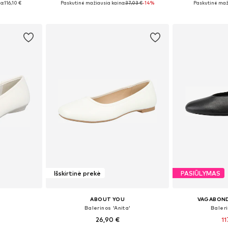
a:
116,10 €
Paskutinė mažiausia kaina:
37,03 €
-14%
Paskutinė maž
Į krepšelį
Į k
Išskirtinė prekė
PASIŪLYMAS
ABOUT YOU
VAGABON
Balerinos 'Anita'
Baleri
26,90 €
11