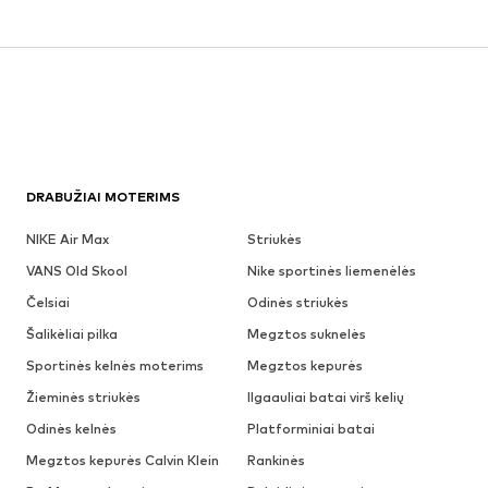
DRABUŽIAI MOTERIMS
NIKE Air Max
Striukės
VANS Old Skool
Nike sportinės liemenėlės
Čelsiai
Odinės striukės
Šalikėliai pilka
Megztos suknelės
Sportinės kelnės moterims
Megztos kepurės
Žieminės striukės
Ilgaauliai batai virš kelių
Odinės kelnės
Platforminiai batai
Megztos kepurės Calvin Klein
Rankinės