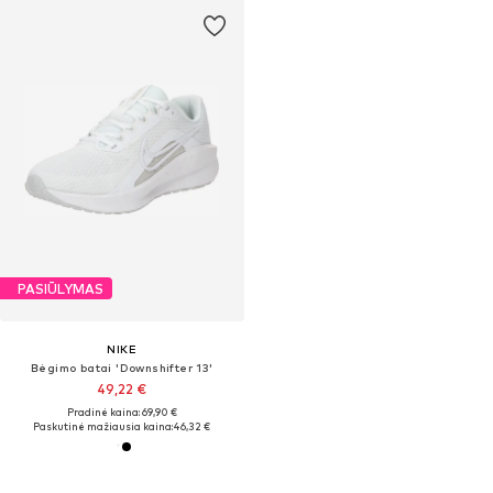
PASIŪLYMAS
NIKE
Bėgimo batai 'Downshifter 13'
49,22 €
Pradinė kaina: 69,90 €
Paskutinė mažiausia kaina:
46,32 €