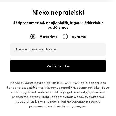
Nieko nepraleisk!
Užsiprenumeruok naujienlaiškį ir gauk išskirtinius
pasiūlymus
Moterims
Vyrams
Tavo el. pašto adresas
Registruotis
Norėčiau gauti naujienlaiškius iš ABOUT YOU apie dabartines
tendencijas, pasiūlymus ir kuponus pagal
Privatumo politika
. Savo
sutikimą gali bet kada atšaukti ir jis galios ateityje, siunčiant
pranešimą adresu
klientuaptarnavimas@aboutyou.lt
arba
naudojantis kiekvieno naujienlaiškio pabaigoje esančia
prenumeratos atsisakymo galimybe.