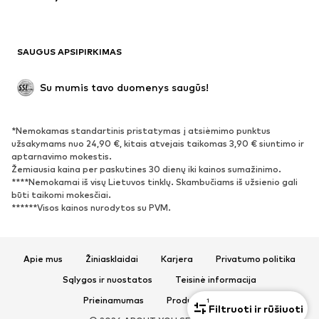
Maudymosi drabužiai
Džemperiai
Švarkai
Kombinezonai
SAUGUS APSIPIRKIMAS
Dideli dydžiai
Drabužiai nėščiosioms
Proginiai
Išskirtiniai
Su mumis tavo duomenys saugūs!
Antrinis panaudojimas
*Nemokamas standartinis pristatymas į atsiėmimo punktus
BATAI
užsakymams nuo 24,90 €, kitais atvejais taikomas 3,90 € siuntimo ir
aptarnavimo mokestis.
Naujienos
Šiuo metu paklausu
Žemiausia kaina per paskutines 30 dienų iki kainos sumažinimo.
****Nemokamai iš visų Lietuvos tinklų. Skambučiams iš užsienio gali
Sportbačiai
Aulinukai
būti taikomi mokesčiai.
Batai su kulniukais
Auliniai batai
******Visos kainos nurodytos su PVM.
Basutės ir šlepetės
Bateliai
Sportiniai batai
Balerinos
Apie mus
Žiniasklaidai
Karjera
Privatumo politika
Įsispiriami bateliai
Šlepetės
Sąlygos ir nuostatos
Teisinė informacija
Išskirtiniai
Prieinamumas
Produkto sauga
1
Filtruoti ir rūšiuoti
SPORTAS