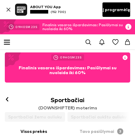
ABOUT YOU App
Į programėlę
(152 700)
Finalinis vasaros išpardavimas: Pasiūlymai su
09
H
05
M
22
S
nuolaida iki 60%
09
H
05
M
22
S
Finalinis vasaros išpardavimas: Pasiūlymai su
nuolaida iki 60%
Sekti
Sportbačiai
(DOWNSHIFTER) moterims
Sportbačiai žemu auliuku
Sportbačiai aukštu auliuku
Visos prekės
Tavo pasiūlymai
3