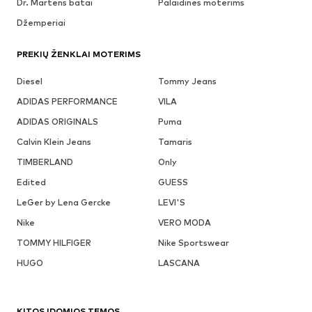
Dr. Martens batai
Palaidinės moterims
Džemperiai
PREKIŲ ŽENKLAI MOTERIMS
Diesel
Tommy Jeans
ADIDAS PERFORMANCE
VILA
ADIDAS ORIGINALS
Puma
Calvin Klein Jeans
Tamaris
TIMBERLAND
Only
Edited
GUESS
LeGer by Lena Gercke
LEVI'S
Nike
VERO MODA
TOMMY HILFIGER
Nike Sportswear
HUGO
LASCANA
KITOS ĮDOMIOS TEMOS