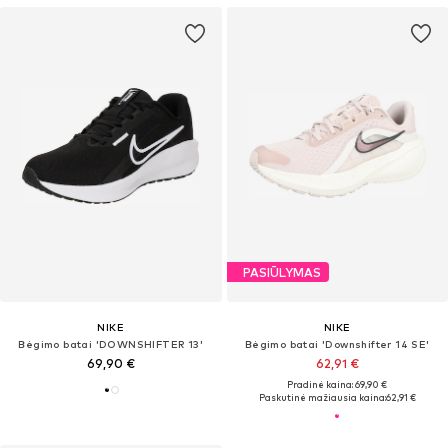
PASIŪLYMAS
NIKE
NIKE
Bėgimo batai 'DOWNSHIFTER 13'
Bėgimo batai 'Downshifter 14 SE'
69,90 €
62,91 €
Pradinė kaina: 69,90 €
Paskutinė mažiausia kaina:
62,91 €