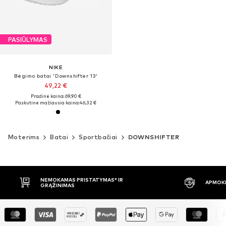
PASIŪLYMAS
NIKE
Bėgimo batai 'Downshifter 13'
49,22 €
Pradinė kaina: 69,90 €
Paskutinė mažiausia kaina:
46,32 €
Moterims
Batai
Sportbačiai
DOWNSHIFTER
NEMOKAMAS PRISTATYMAS* IR
APMOKĖJIMAS PRIST
GRĄŽINIMAS