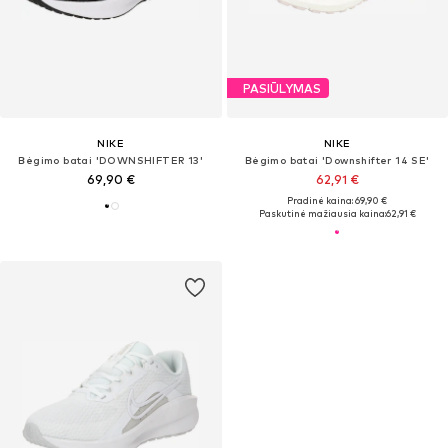
PASIŪLYMAS
NIKE
NIKE
Bėgimo batai 'DOWNSHIFTER 13'
Bėgimo batai 'Downshifter 14 SE'
69,90 €
62,91 €
Pradinė kaina: 69,90 €
Paskutinė mažiausia kaina:
62,91 €