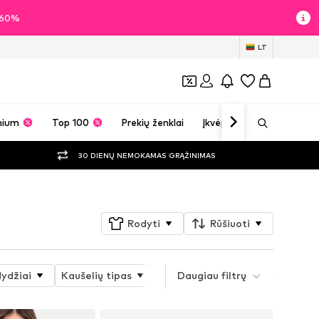
i 60%
LT
mium
Top 100
Prekių ženklai
Įkvėpimas
30 DIENŲ NEMOKAMAS GRĄŽINIMAS
Rodyti
Rūšiuoti
dydžiai
Kaušelių tipas
Medžiaga
Daugiau filtrų
Raštas
Pr