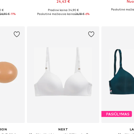
24,43 €
Nuo
Paskutinė mažia
0 €
Pradinė kaina: 34,90 €
-150, 60-150
Yra daugybė dydžių
Galimi dydžiai
26,90 €
-11%
Paskutinė mažiausia kaina:
26,18 €
-6%
Į krepšelį
Į k
PASIŪLYMAS
HION
NEXT
L