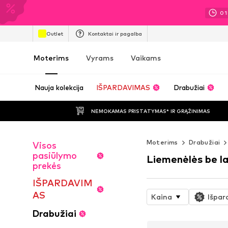
01
Outlet
Kontaktai ir pagalba
Moterims
Vyrams
Vaikams
Nauja kolekcija
IŠPARDAVIMAS
Drabužiai
NEMOKAMAS PRISTATYMAS* IR GRĄŽINIMAS
Moterims
Drabužiai
Visos
pasiūlymo
Liemenėlės be la
prekės
IŠPARDAVIM
AS
Kaina
Išpar
Drabužiai