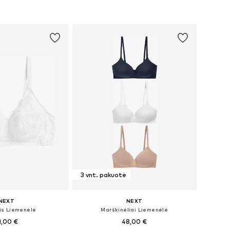
repšelį
Į krepšelį
3 vnt. pakuotė
NEXT
NEXT
nis Liemenėlė
Marškinėliai Liemenėlė
1,00 €
48,00 €