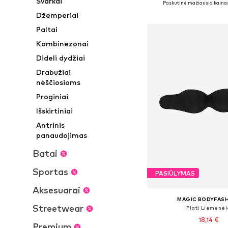
Švarkai
Paskutinė mažiausia kaina:
Į krepšelį
Džemperiai
Paltai
Kombinezonai
Dideli dydžiai
Drabužiai
nėščiosioms
Proginiai
Išskirtiniai
Antrinis
panaudojimas
Batai
Sportas
PASIŪLYMAS
Aksesuarai
MAGIC BODYFAS
Streetwear
Plati Liemenėl
18,14 €
Premium