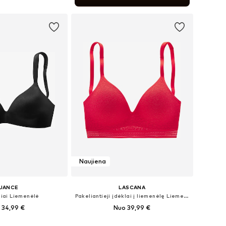
repšelį
Naujiena
UANCE
LASCANA
liai Liemenėlė
Pakeliantieji įdėklai į liemenėlę Liemenėlė
 34,99 €
Nuo 39,99 €
+
1
+
4
ugybė dydžių
Yra daugybė dydžių