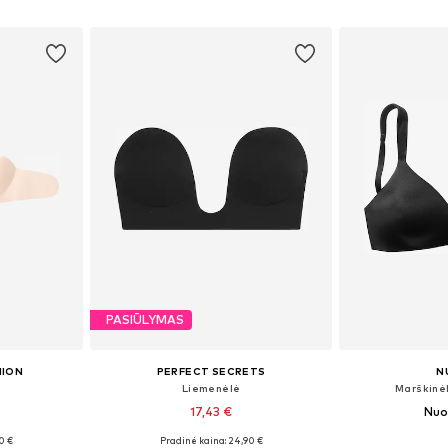
Į krepšelį
Į k
PASIŪLYMAS
HION
PERFECT SECRETS
N
Liemenėlė
Marškinė
17,43 €
Nuo
0 €
Pradinė kaina: 24,90 €
Galimi dydžiai: 60-150, 60-150, 60-150, 60-150
Galimi dydžiai: 60-150
Yra da