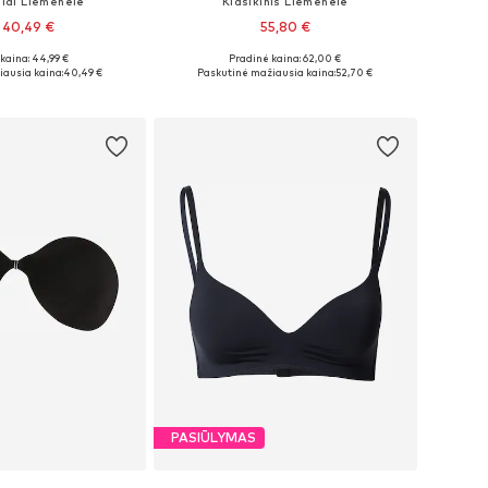
liai Liemenėlė
Klasikinis Liemenėlė
 40,49 €
55,80 €
kaina: 44,99 €
Pradinė kaina: 62,00 €
ugybė dydžių
Galimi dydžiai: 75, 85, 90
ausia kaina:
40,49 €
Paskutinė mažiausia kaina:
52,70 €
repšelį
Į krepšelį
PASIŪLYMAS