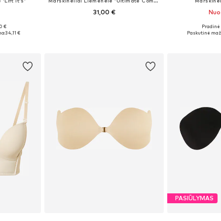
Lift It's'
Marškinėliai Liemenėlė 'Ultimate Comfort'
Marškinė
31,00 €
Nuo
0 €
Pradinė 
Galimi dydžiai: 60-150, 60-150, 60-150, 60-150
Galimi dydžiai: 70 A
Yra da
na:
34,11 €
Paskutinė maži
Į krepšelį
Į k
PASIŪLYMAS