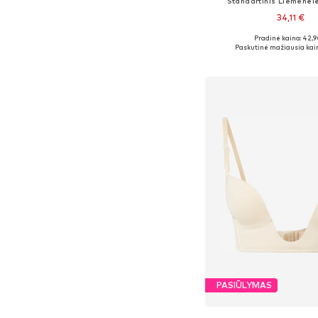
Standartinis Liemenėlė '
34,11 €
Pradinė kaina: 42,9
Paskutinė mažiausia kai
Į krepšelį
PASIŪLYMAS