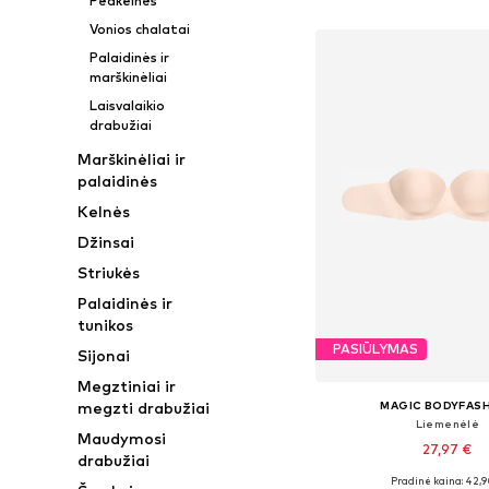
Pėdkelnės
Į krepšelį
Vonios chalatai
Palaidinės ir
marškinėliai
Laisvalaikio
drabužiai
Marškinėliai ir
palaidinės
Kelnės
Džinsai
Striukės
Palaidinės ir
tunikos
PASIŪLYMAS
Sijonai
Megztiniai ir
MAGIC BODYFAS
megzti drabužiai
Liemenėlė
Maudymosi
27,97 €
drabužiai
Pradinė kaina: 42,9