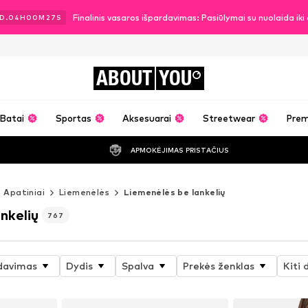
Finalinis vasaros išpardavimas: Pasiūlymai su nuolaida ik
D.
04
H
00
M
26
S
ABOUT
YOU
Batai
Sportas
Aksesuarai
Streetwear
Pre
APMOKĖJIMAS PRISTAČIUS
Apatiniai
Liemenėlės
Liemenėlės be lankelių
nkelių
767
davimas
Dydis
Spalva
Prekės ženklas
Kiti 