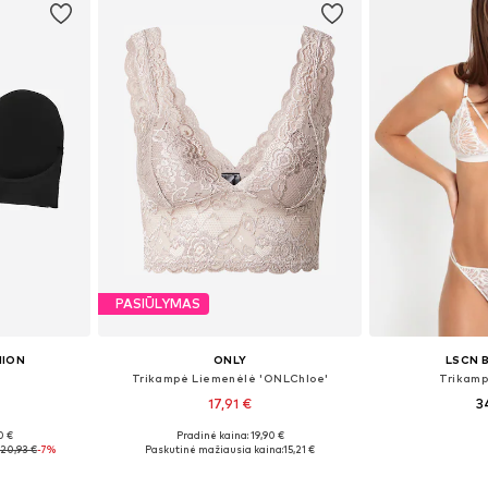
PASIŪLYMAS
HION
ONLY
LSCN 
Trikampė Liemenėlė 'ONLChloe'
Trikamp
17,91 €
3
+
1
0 €
Pradinė kaina: 19,90 €
, 60-150
Galimi dydžiai: 70, 75, 80, 90, 100
Galimi dydžiai: 7
20,93 €
-7%
Paskutinė mažiausia kaina:
15,21 €
Į krepšelį
Į k