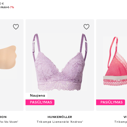
+
2
0 €
-150
Yra daugybė dydžių
Yra da
:
19,53 €
-7%
Į krepšelį
Į k
Naujiena
PASIŪLYMAS
PASIŪLYMAS
HION
HUNKEMÖLLER
V
'Va-Va-Voom'
Trikampė Liemenėlė 'Andrea'
Trikamp