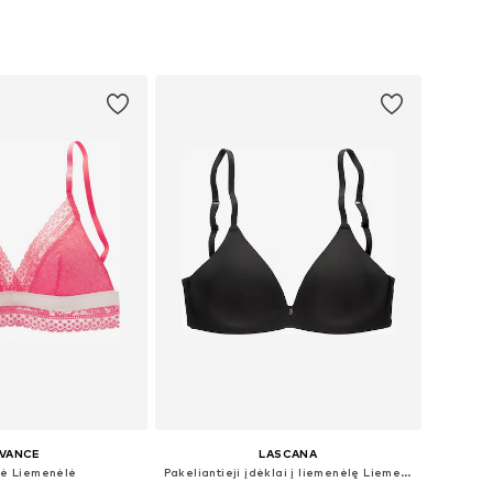
+
1
ugybė dydžių
Yra daugybė dydžių
repšelį
Į krepšelį
IVANCE
LASCANA
ė Liemenėlė
Pakeliantieji įdėklai į liemenėlę Liemenėlė