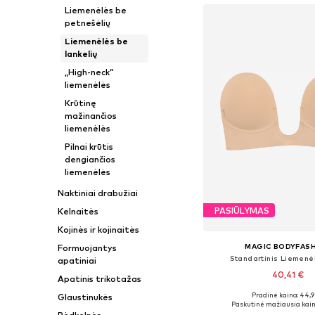
Liemenėlės be
petnešėlių
Liemenėlės be
lankelių
„High-neck“
liemenėlės
Krūtinę
mažinančios
liemenėlės
Pilnai krūtis
dengiančios
liemenėlės
Naktiniai drabužiai
PASIŪLYMAS
Kelnaitės
Kojinės ir kojinaitės
MAGIC BODYFAS
Formuojantys
Standartinis Liemenėl
apatiniai
40,41 €
Apatinis trikotažas
Pradinė kaina: 44,9
Glaustinukės
Paskutinė mažiausia kain