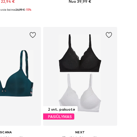
 22,94 €
Nuo 39,99 €
usia kaina:
+
1
26,99 €
-15%
: 70, 75, 75, 80, 80
Yra daugybė dydžių
repšelį
Į krepšelį
2 vnt. pakuotė
PASIŪLYMAS
ASCANA
NEXT