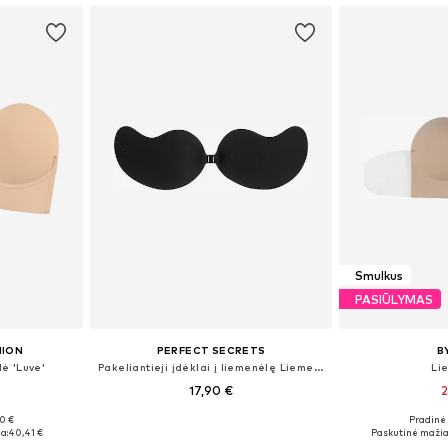
Smulkus
PASIŪLYMAS
HION
PERFECT SECRETS
B
ė 'Luve'
Pakeliantieji įdėklai į liemenėlę Liemenėlė
Li
17,90 €
2
0 €
Pradinė 
Galimi dydžiai: 60-150, 60-150, 60-150, 60-150
Galimi dydžiai: 60-150
Galimi d
a:
40,41 €
Paskutinė mažia