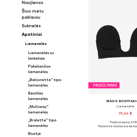
Naujienos
Šiuo metu
paklausu
Suknelės
Apatiniai
Liemenėlės
Liemenėlės su
lankeliais
Pakeliančios
liemenėlės
„Balconette” tipo
liemenėlės
PASIŪLYMAS
Besiūlės
liemenėlės
MAGIC BODYFAS
Liemenėlė
„Multiway“
liemenėlės
19,44 €
„Bralette” tipo
Pradinė kaina: 37,9
Galimi dydžiai: 60-150
liemenėlės
Paskutinė mažiausia kaina:
Į krepšelį
Biustjė