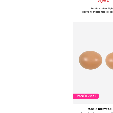
23,90 €
+
1
Pradinė kaina: 29,9
Galimi dydžiai: 60-150, 60
Paskutinė mažiausia kaina:
Į krepšelį
PASIŪLYMAS
MAGIC BODYFAS