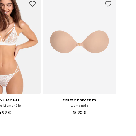
BY LASCANA
PERFECT SECRETS
ė Liemenėlė
Liemenėlė
4,99 €
15,90 €
+
6
5-80, 80, 85-90, 95-100
Galimi dydžiai: 60-150
repšelį
Į krepšelį