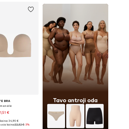
Tavo antroji oda
YE BRA
emenėlė
1,51 €
kaina: 34,90 €
ydžiai: 60-150
usia kaina:
22,32 €
-3%