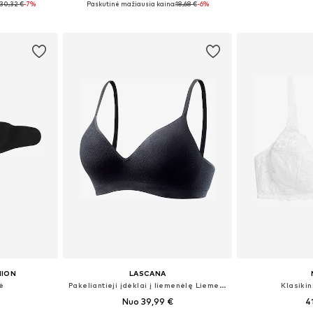
30,32 €
-7%
Paskutinė mažiausia kaina:
18,68 €
-6%
Į krepšelį
Į k
HION
LASCANA
ė
Pakeliantieji įdėklai į liemenėlę Liemenėlė
Klasiki
Nuo 39,99 €
4