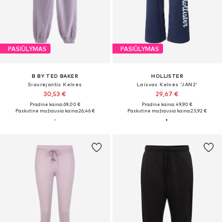
PASIŪLYMAS
PASIŪLYMAS
B BY TED BAKER
HOLLISTER
Siaurėjantis Kelnės
Laisvas Kelnės 'JAN2'
30,53 €
29,67 €
Pradinė kaina: 69,00 €
Pradinė kaina: 49,90 €
Paskutinė mažiausia kaina:
26,46 €
Paskutinė mažiausia kaina:
23,92 €