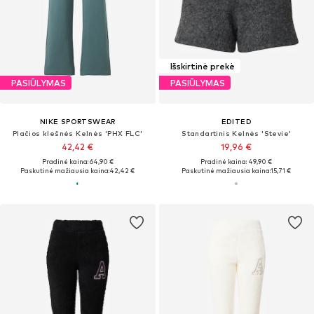
Išskirtinė prekė
PASIŪLYMAS
PASIŪLYMAS
NIKE SPORTSWEAR
EDITED
Plačios klešnės Kelnės 'PHX FLC'
Standartinis Kelnės 'Stevie'
42,42 €
19,96 €
Pradinė kaina: 64,90 €
Pradinė kaina: 49,90 €
Paskutinė mažiausia kaina:
42,42 €
Paskutinė mažiausia kaina:
15,71 €