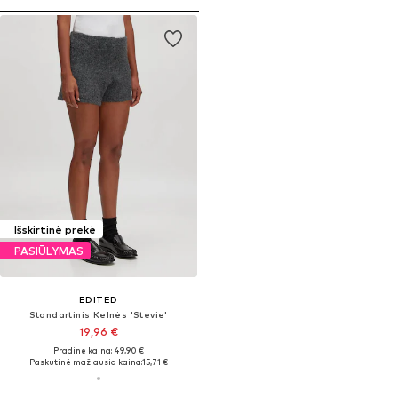
Išskirtinė prekė
PASIŪLYMAS
EDITED
Standartinis Kelnės 'Stevie'
19,96 €
Pradinė kaina: 49,90 €
Paskutinė mažiausia kaina:
15,71 €