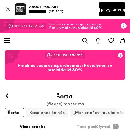
ABOUT YOU App
Į programėlę
(152 700)
Finalinis vasaros išpardavimas:
02
D.
13
H
25
M
55
S
Pasiūlymai su nuolaida iki 60%
02
D.
13
H
25
M
55
S
Finalinis vasaros išpardavimas: Pasiūlymai su
nuolaida iki 60%
Šortai
(fleece) moterims
Šortai
Kasdienės kelnės
„Marlene“ stiliaus kelnės
Visos prekės
Tavo pasiūlymai
1