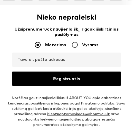
Nieko nepraleisk!
Užsiprenumeruok naujienlaiškį ir gauk išskirtinius
pasiūlymus
Moterims
Vyrams
Tavo el. pašto adresas
Registruotis
Norėčiau gauti naujienlaiškius iš ABOUT YOU apie dabartines
tendencijas, pasiūlymus ir kuponus pagal
Privatumo politika
. Savo
sutikimą gali bet kada atšaukti ir jis galios ateityje, siunčiant
pranešimą adresu
klientuaptarnavimas@aboutyou.lt
arba
naudojantis kiekvieno naujienlaiškio pabaigoje esančia
prenumeratos atsisakymo galimybe.