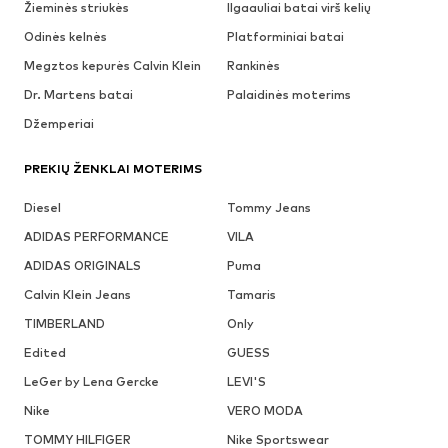
Žieminės striukės
Ilgaauliai batai virš kelių
Odinės kelnės
Platforminiai batai
Megztos kepurės Calvin Klein
Rankinės
Dr. Martens batai
Palaidinės moterims
Džemperiai
PREKIŲ ŽENKLAI MOTERIMS
Diesel
Tommy Jeans
ADIDAS PERFORMANCE
VILA
ADIDAS ORIGINALS
Puma
Calvin Klein Jeans
Tamaris
TIMBERLAND
Only
Edited
GUESS
LeGer by Lena Gercke
LEVI'S
Nike
VERO MODA
TOMMY HILFIGER
Nike Sportswear