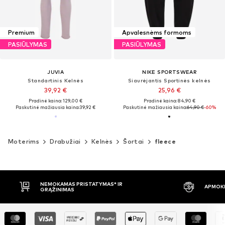
Premium
Apvalesnėms formoms
PASIŪLYMAS
PASIŪLYMAS
JUVIA
NIKE SPORTSWEAR
Standartinis Kelnės
Siaurėjantis Sportinės kelnės
39,92 €
25,96 €
Pradinė kaina: 129,00 €
Pradinė kaina: 84,90 €
Paskutinė mažiausia kaina:
39,92 €
Paskutinė mažiausia kaina:
64,90 €
-60%
Moterims
Drabužiai
Kelnės
Šortai
fleece
NEMOKAMAS PRISTATYMAS* IR
APMOKĖJIM
GRĄŽINIMAS