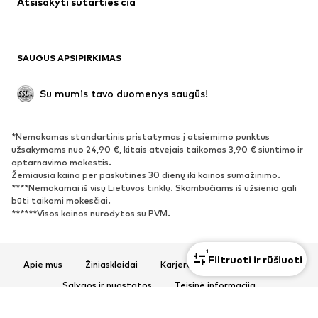
Atsisakyti sutarties čia
Paltai
Sijonai
Maudymosi drabužiai
Džemperiai
Švarkai
Kombinezonai
SAUGUS APSIPIRKIMAS
Dideli dydžiai
Drabužiai nėščiosioms
Proginiai
Išskirtiniai
Su mumis tavo duomenys saugūs!
Antrinis panaudojimas
*Nemokamas standartinis pristatymas į atsiėmimo punktus
BATAI
užsakymams nuo 24,90 €, kitais atvejais taikomas 3,90 € siuntimo ir
aptarnavimo mokestis.
Naujienos
Šiuo metu paklausu
Žemiausia kaina per paskutines 30 dienų iki kainos sumažinimo.
****Nemokamai iš visų Lietuvos tinklų. Skambučiams iš užsienio gali
Sportbačiai
Aulinukai
būti taikomi mokesčiai.
Batai su kulniukais
Auliniai batai
******Visos kainos nurodytos su PVM.
Basutės ir šlepetės
Bateliai
Sportiniai batai
Balerinos
1
Filtruoti ir rūšiuoti
Apie mus
Žiniasklaidai
Karjera
Privatumo politika
Įsispiriami bateliai
Šlepetės
Sąlygos ir nuostatos
Teisinė informacija
Išskirtiniai
Prieinamumas
Produkto sauga