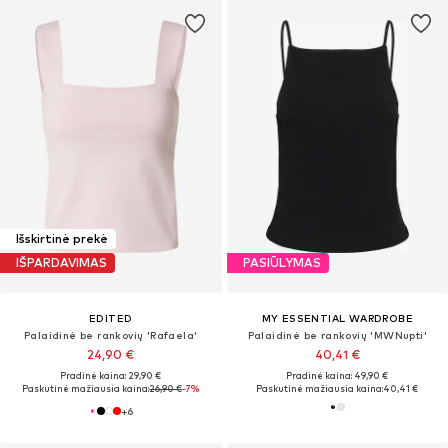
Išskirtinė prekė
IŠPARDAVIMAS
PASIŪLYMAS
EDITED
MY ESSENTIAL WARDROBE
Palaidinė be rankovių 'Rafaela'
Palaidinė be rankovių 'MWNupti'
24,90 €
40,41 €
Pradinė kaina: 29,90 €
Pradinė kaina: 49,90 €
Paskutinė mažiausia kaina:
26,90 €
-7%
Paskutinė mažiausia kaina:
40,41 €
+
6