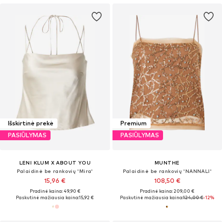
Išskirtinė prekė
Premium
PASIŪLYMAS
PASIŪLYMAS
LENI KLUM X ABOUT YOU
MUNTHE
Palaidinė be rankovių 'Mira'
Palaidinė be rankovių 'NANNALI'
15,96 €
108,50 €
Pradinė kaina: 49,90 €
Pradinė kaina: 209,00 €
Paskutinė mažiausia kaina:
15,92 €
Paskutinė mažiausia kaina:
124,00 €
-12%