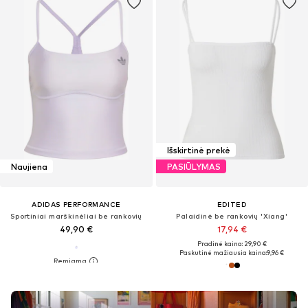
Išskirtinė prekė
Naujiena
PASIŪLYMAS
ADIDAS PERFORMANCE
EDITED
Sportiniai marškinėliai be rankovių
Palaidinė be rankovių 'Xiang'
49,90 €
17,94 €
Pradinė kaina: 29,90 €
Paskutinė mažiausia kaina:
9,96 €