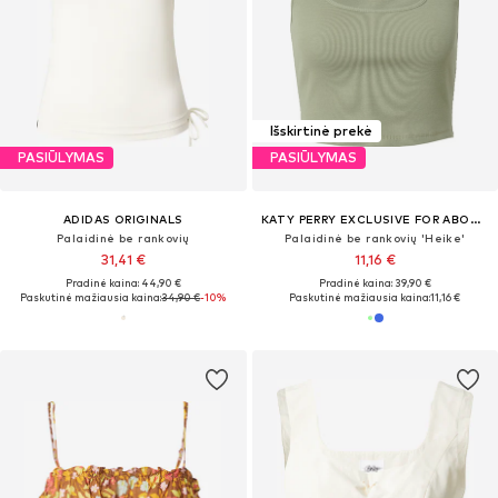
Išskirtinė prekė
PASIŪLYMAS
PASIŪLYMAS
ADIDAS ORIGINALS
KATY PERRY EXCLUSIVE FOR ABOUT YOU
Palaidinė be rankovių
Palaidinė be rankovių 'Heike'
31,41 €
11,16 €
Pradinė kaina: 44,90 €
Pradinė kaina: 39,90 €
Paskutinė mažiausia kaina:
34,90 €
-10%
Paskutinė mažiausia kaina:
11,16 €