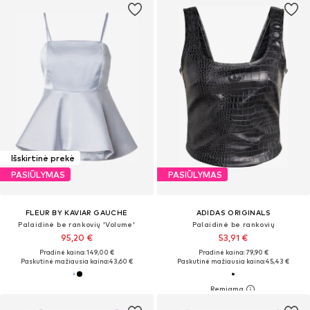
Išskirtinė prekė
PASIŪLYMAS
PASIŪLYMAS
FLEUR BY KAVIAR GAUCHE
ADIDAS ORIGINALS
Palaidinė be rankovių 'Volume'
Palaidinė be rankovių
95,20 €
53,91 €
Pradinė kaina: 149,00 €
Pradinė kaina: 79,90 €
Paskutinė mažiausia kaina:
43,60 €
Paskutinė mažiausia kaina:
45,43 €