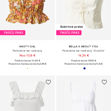
Išskirtinė prekė
PASIŪLYMAS
PASIŪLYMAS
NASTY GAL
BELLA X ABOUT YOU
Palaidinė be rankovių
Palaidinė be rankovių 'Giselle'
Nuo 11,16 €
14,34 €
Pradinė kaina: 34,90 €
Pradinė kaina: 39,90 €
Paskutinė mažiausia kaina:
3,96 €
Paskutinė mažiausia kaina:
11,16 €