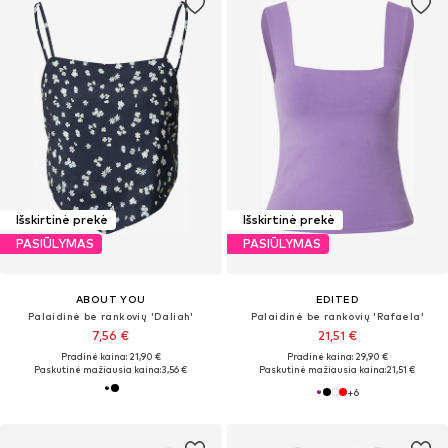
Išskirtinė prekė
Išskirtinė prekė
PASIŪLYMAS
PASIŪLYMAS
ABOUT YOU
EDITED
Palaidinė be rankovių 'Daliah'
Palaidinė be rankovių 'Rafaela'
7,56 €
21,51 €
Pradinė kaina: 21,90 €
Pradinė kaina: 29,90 €
Paskutinė mažiausia kaina:
3,56 €
Paskutinė mažiausia kaina:
21,51 €
+
6