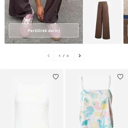
Peržiūrėk derinį
1
/
3