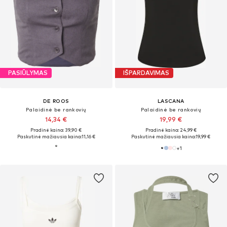
PASIŪLYMAS
IŠPARDAVIMAS
DE ROOS
LASCANA
Palaidinė be rankovių
Palaidinė be rankovių
14,34 €
19,99 €
Pradinė kaina: 39,90 €
Pradinė kaina: 24,99 €
Paskutinė mažiausia kaina:
11,16 €
Paskutinė mažiausia kaina:
19,99 €
+
1