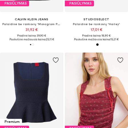
PASIŪLYMAS
PASIŪLYMAS
CALVIN KLEIN JEANS
STUDIOSELECT
Palaidinė be rankovių 'Monogram Patch Cami'
Palaidinė be rankovių 'Hailey'
31,92 €
17,01 €
Pradinė kaina: 39,90 €
Pradinė kaina: 18,90 €
Paskutinė mažiausia kaina:
25,11 €
Paskutinė mažiausia kaina:
15,21 €
Premium