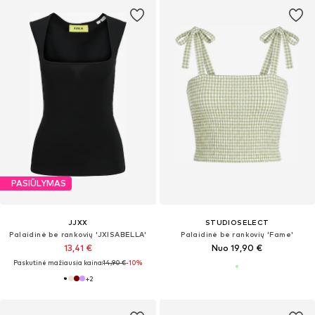
PASIŪLYMAS
JJXX
STUDIOSELECT
Palaidinė be rankovių 'JXISABELLA'
Palaidinė be rankovių 'Fame'
13,41 €
Nuo 19,90 €
Paskutinė mažiausia kaina:
14,90 €
-10%
+
2