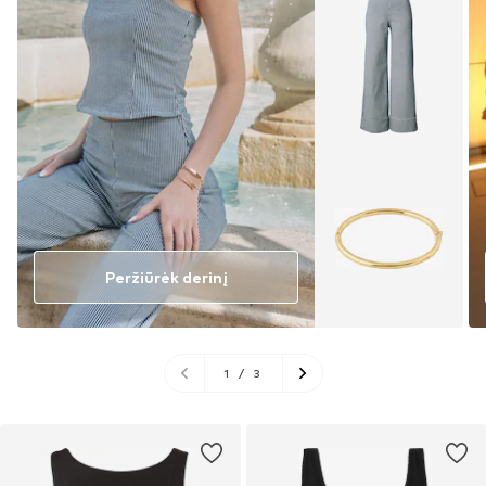
Peržiūrėk derinį
1
/
3