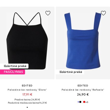
Išskirtinė prekė
PASIŪLYMAS
Išskirtinė prekė
EDITED
EDITED
Palaidinė be rankovių 'Elora'
Palaidinė be rankovių 'Rafaela'
17,91 €
24,90 €
Pradinė kaina: 24,90 €
+
6
Paskutinė mažiausia kaina:
14,31 €