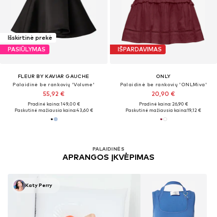
Išskirtinė prekė
PASIŪLYMAS
IŠPARDAVIMAS
FLEUR BY KAVIAR GAUCHE
ONLY
Palaidinė be rankovių 'Volume'
Palaidinė be rankovių 'ONLMiva'
55,92 €
20,90 €
Pradinė kaina: 149,00 €
Pradinė kaina: 26,90 €
Paskutinė mažiausia kaina:
43,60 €
Paskutinė mažiausia kaina:
19,12 €
PALAIDINĖS
APRANGOS ĮKVĖPIMAS
Katy Perry