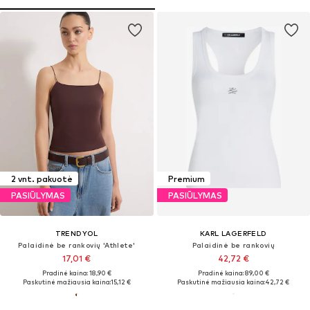
2 vnt. pakuotė
Premium
PASIŪLYMAS
PASIŪLYMAS
TRENDYOL
KARL LAGERFELD
Palaidinė be rankovių 'Athlete'
Palaidinė be rankovių
17,01 €
42,72 €
Pradinė kaina: 18,90 €
Pradinė kaina: 89,00 €
Paskutinė mažiausia kaina:
15,12 €
Paskutinė mažiausia kaina:
42,72 €