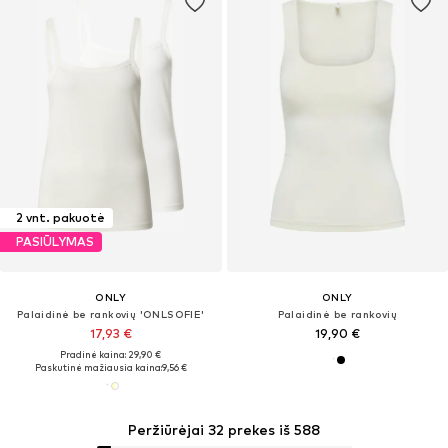
2 vnt. pakuotė
PASIŪLYMAS
ONLY
ONLY
Palaidinė be rankovių 'ONLSOFIE'
Palaidinė be rankovių
17,93 €
19,90 €
Pradinė kaina: 29,90 €
Paskutinė mažiausia kaina:
9,56 €
Peržiūrėjai 32 prekes iš 588