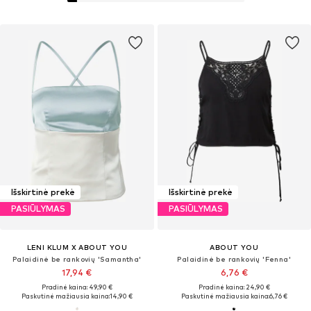
Išskirtinė prekė
Išskirtinė prekė
PASIŪLYMAS
PASIŪLYMAS
LENI KLUM X ABOUT YOU
ABOUT YOU
Palaidinė be rankovių 'Samantha'
Palaidinė be rankovių 'Fenna'
17,94 €
6,76 €
Pradinė kaina: 49,90 €
Pradinė kaina: 24,90 €
Paskutinė mažiausia kaina:
14,90 €
Paskutinė mažiausia kaina:
6,76 €