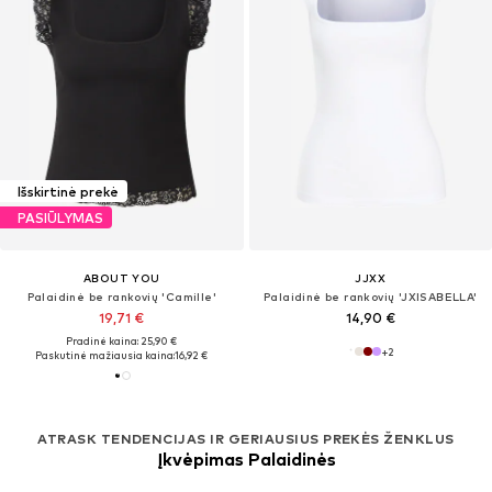
Išskirtinė prekė
PASIŪLYMAS
ABOUT YOU
JJXX
Palaidinė be rankovių 'Camille'
Palaidinė be rankovių 'JXISABELLA'
19,71 €
14,90 €
Pradinė kaina: 25,90 €
+
2
Paskutinė mažiausia kaina:
16,92 €
ATRASK TENDENCIJAS IR GERIAUSIUS PREKĖS ŽENKLUS
Įkvėpimas Palaidinės