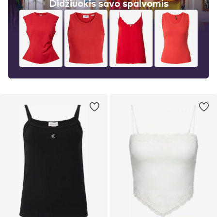
Didžiuokis savo spalvomis