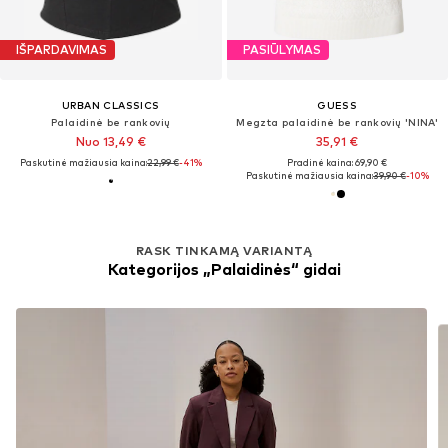
IŠPARDAVIMAS
PASIŪLYMAS
URBAN CLASSICS
GUESS
Palaidinė be rankovių
Megzta palaidinė be rankovių 'NINA'
Nuo 13,49 €
35,91 €
Paskutinė mažiausia kaina:
22,99 €
-41%
Pradinė kaina: 69,90 €
Paskutinė mažiausia kaina:
39,90 €
-10%
RASK TINKAMĄ VARIANTĄ
Kategorijos „Palaidinės“ gidai