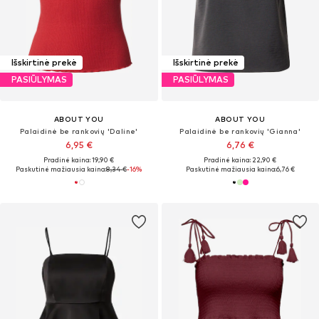
Išskirtinė prekė
Išskirtinė prekė
PASIŪLYMAS
PASIŪLYMAS
ABOUT YOU
ABOUT YOU
Palaidinė be rankovių 'Daline'
Palaidinė be rankovių 'Gianna'
6,95 €
6,76 €
Pradinė kaina: 19,90 €
Pradinė kaina: 22,90 €
Paskutinė mažiausia kaina:
8,34 €
-16%
Paskutinė mažiausia kaina:
6,76 €