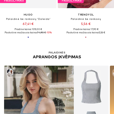
PASIŪLYMAS
PASIŪLYMAS
HUGO
TRENDYOL
Palaidinė be rankovių 'Daleida'
Palaidinė be rankovių
67,41 €
5,56 €
Pradinė kaina: 109,00 €
Pradinė kaina: 17,90 €
Paskutinė mažiausia kaina:
74,90 €
-10%
Paskutinė mažiausia kaina:
5,56 €
PALAIDINĖS
APRANGOS ĮKVĖPIMAS
Millane