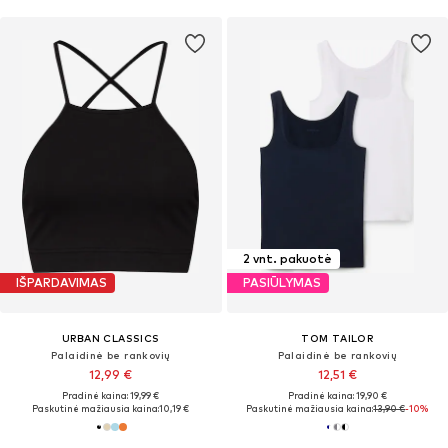
2 vnt. pakuotė
IŠPARDAVIMAS
PASIŪLYMAS
URBAN CLASSICS
TOM TAILOR
Palaidinė be rankovių
Palaidinė be rankovių
12,99 €
12,51 €
Pradinė kaina: 19,99 €
Pradinė kaina: 19,90 €
Paskutinė mažiausia kaina:
10,19 €
Paskutinė mažiausia kaina:
13,90 €
-10%