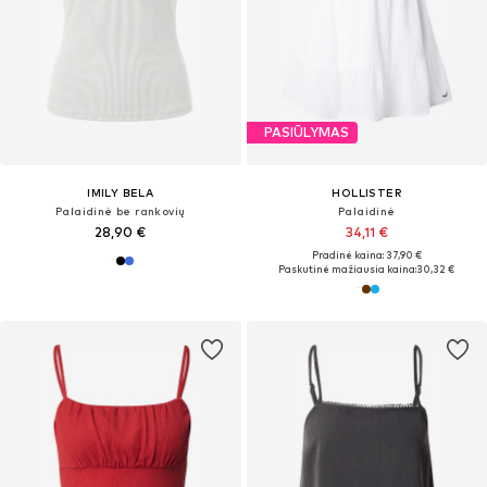
PASIŪLYMAS
IMILY BELA
HOLLISTER
Palaidinė be rankovių
Palaidinė
28,90 €
34,11 €
Pradinė kaina: 37,90 €
Paskutinė mažiausia kaina:
30,32 €