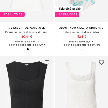
Išskirtinė prekė
PASIŪLYMAS
PASIŪLYMAS
MY ESSENTIAL WARDROBE
ABOUT YOU X LAURA GIURCANU
Palaidinė be rankovių 'MWNupti'
Palaidinė be rankovių 'Alva'
40,41 €
15,68 €
Pradinė kaina: 49,90 €
Pradinė kaina: 29,90 €
Paskutinė mažiausia kaina:
35,91 €
Paskutinė mažiausia kaina:
8,36 €