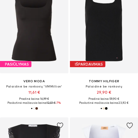
PASIŪLYMAS
IŠPARDAVIMAS
VERO MODA
TOMMY HILFIGER
Palaidinė be rankovių 'VMMillion'
Palaidinė be rankovių
11,61 €
29,90 €
Pradinė kaina: 16,99 €
Pradinė kaina: 59,90 €
Paskutinė mažiausia kaina:
12,51 €
-7%
Paskutinė mažiausia kaina:
23,92 €