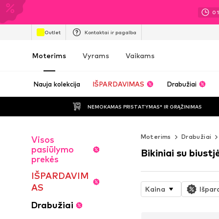
0
Outlet
Kontaktai ir pagalba
Moterims
Vyrams
Vaikams
Nauja kolekcija
IŠPARDAVIMAS
Drabužiai
NEMOKAMAS PRISTATYMAS* IR GRĄŽINIMAS
Moterims
Drabužiai
Visos
pasiūlymo
Bikiniai su biustj
prekės
IŠPARDAVIM
AS
Kaina
Išpar
Drabužiai