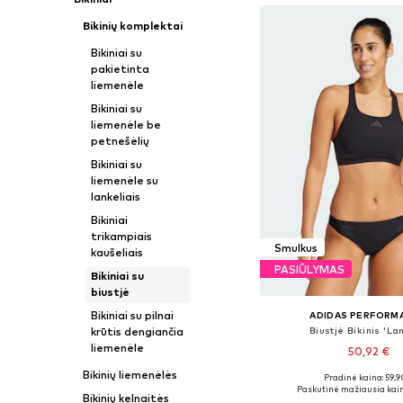
Bikinių komplektai
Bikiniai su
pakietinta
liemenėle
Bikiniai su
liemenėle be
petnešėlių
Bikiniai su
liemenėle su
lankeliais
Bikiniai
trikampiais
Smulkus
kaušeliais
PASIŪLYMAS
Bikiniai su
biustjė
Bikiniai su pilnai
ADIDAS PERFORM
krūtis dengiančia
Biustjė Bikinis 'La
liemenėle
50,92 €
Bikinių liemenėlės
Pradinė kaina: 59,9
Galimi dydžiai: S, S
Paskutinė mažiausia kain
Bikinių kelnaitės