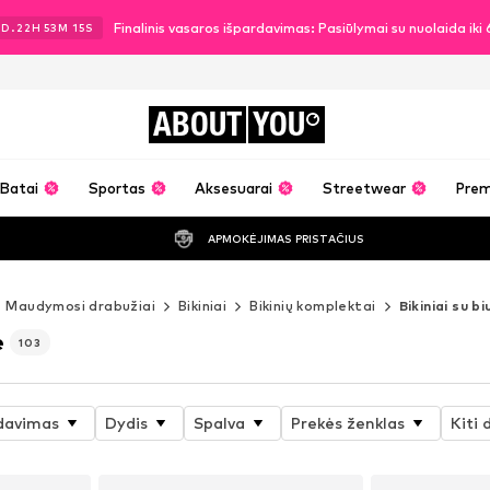
Finalinis vasaros išpardavimas: Pasiūlymai su nuolaida ik
1
D.
22
H
53
M
13
S
ABOUT
YOU
Batai
Sportas
Aksesuarai
Streetwear
Pre
APMOKĖJIMAS PRISTAČIUS
Maudymosi drabužiai
Bikiniai
Bikinių komplektai
Bikiniai su bi
ė
103
davimas
Dydis
Spalva
Prekės ženklas
Kiti 