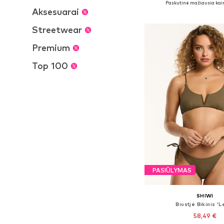
Paskutinė mažiausia kai
Aksesuarai
Į krepšelį
Streetwear
Premium
Top 100
PASIŪLYMAS
SHIWI
Biustjė Bikinis 'L
58,49 €