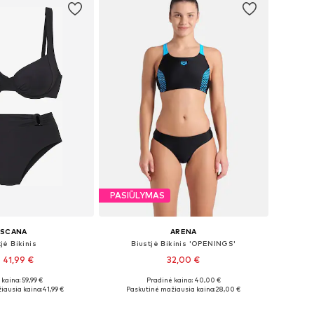
PASIŪLYMAS
ASCANA
ARENA
jė Bikinis
Biustjė Bikinis 'OPENINGS'
 41,99 €
32,00 €
kaina: 59,99 €
Pradinė kaina: 40,00 €
ugybė dydžių
Galimi dydžiai: XS, S, M, L, XL, XXL
iausia kaina:
41,99 €
Paskutinė mažiausia kaina:
28,00 €
repšelį
Į krepšelį