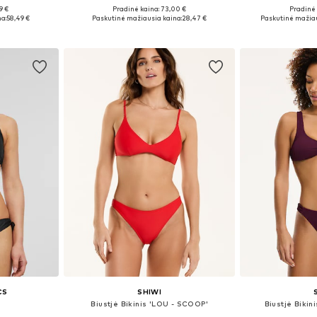
9 €
Pradinė kaina: 73,00 €
Pradinė 
 L, XL, XXL
Galimi dydžiai: XXL
Galimi dydži
a:
58,49 €
Paskutinė mažiausia kaina:
28,47 €
Paskutinė mažiau
Į krepšelį
Į k
CS
SHIWI
s
Biustjė Bikinis 'LOU - SCOOP'
Biustjė Biki