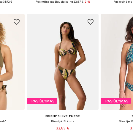
na:
31,92 €
Paskutinė mažiausia kaina:
22,87 €
-21%
Paskutinė maž
Į krepšelį
Į k
PASIŪLYMAS
PASIŪLYMAS
FRIENDS LIKE THESE
eah'
Biustjė Bikinis
Biustjė 
32,85 €
3