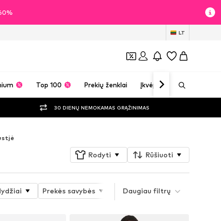
i 60%
LT
mium
Top 100
Prekių ženklai
Įkvėpimas
30 DIENŲ NEMOKAMAS GRĄŽINIMAS
ustjė
Rodyti
Rūšiuoti
dydžiai
Prekės savybės
Style
Daugiau filtrų
Raštas
Detal