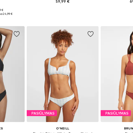
59,99 €
6
9 €
, XL
Galimi dydžiai: L, XL, XXL
Galimi dyd
a:
24,99 €
Į krepšelį
Į k
PASIŪLYMAS
PASIŪLYMAS
CS
O'NEILL
BRUN