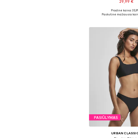
29,99 €
Pradinė kaina: 35,9
Galimi dydžiai: S
Paskutinė mažiausia kain
Į krepšelį
PASIŪLYMAS
URBAN CLASSI