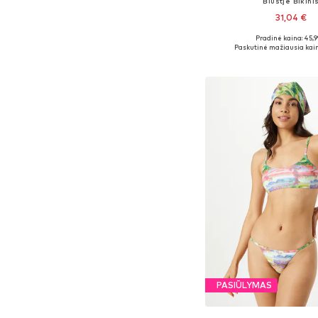
Biustjė Bikini
31,04 €
Pradinė kaina: 45,9
Galimi dydžiai: M,
Paskutinė mažiausia kain
Į krepšelį
PASIŪLYMAS