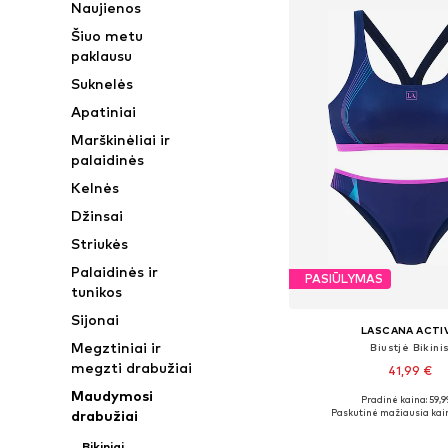
Naujienos
Šiuo metu
paklausu
Suknelės
Apatiniai
Marškinėliai ir
palaidinės
Kelnės
Džinsai
Striukės
Palaidinės ir
PASIŪLYMAS
tunikos
Sijonai
LASCANA ACTI
Megztiniai ir
Biustjė Bikini
megzti drabužiai
41,99 €
Maudymosi
Pradinė kaina: 59,9
Galimi dydžiai: XS, S, M,
Paskutinė mažiausia kai
drabužiai
Į krepšelį
Bikiniai