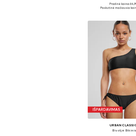
Pradinė kaina: 64,9
Galimi dydžiai: XS, S, M,
Paskutinė mažiausia kain
Į krepšelį
IŠPARDAVIMAS
URBAN CLASSI
Biustjė Bikini