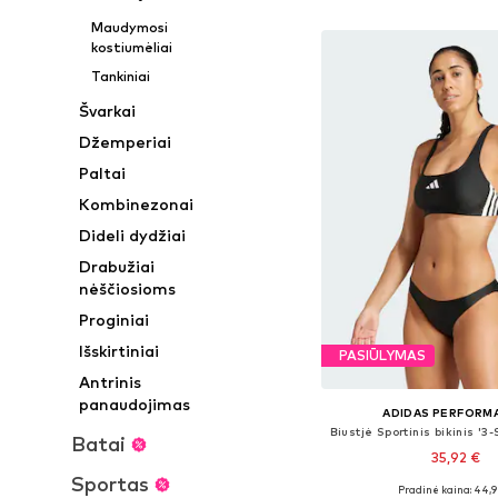
Į krepšelį
Maudymosi
kostiumėliai
Tankiniai
Švarkai
Džemperiai
Paltai
Kombinezonai
Dideli dydžiai
Drabužiai
nėščiosioms
Proginiai
Išskirtiniai
PASIŪLYMAS
Antrinis
panaudojimas
ADIDAS PERFORM
Batai
35,92 €
Sportas
Pradinė kaina: 44,9
Galimi dydžiai: XS, XS,