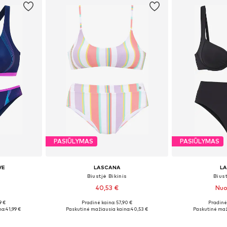
PASIŪLYMAS
PASIŪLYMAS
VE
LASCANA
L
s
Biustjė Bikinis
Biust
40,53 €
Nuo
9 €
Pradinė kaina: 57,90 €
Pradinė 
 L, XL, XXL
Galimi dydžiai: XXS-XS, XS, XS-S, S
Yra da
na:
41,99 €
Paskutinė mažiausia kaina:
40,53 €
Paskutinė maž
Į krepšelį
Į k