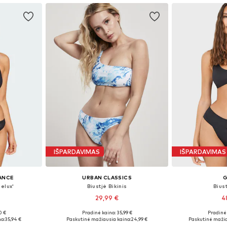
IŠPARDAVIMAS
IŠPARDAVIMAS
ANCE
URBAN CLASSICS
G
nelux'
Biustjė Bikinis
Biust
29,99 €
4
0 €
Pradinė kaina: 35,99 €
Pradinė 
, M, M
Galimi dydžiai: XS, S, L, XL
Galimi 
a:
35,94 €
Paskutinė mažiausia kaina:
24,99 €
Paskutinė mažia