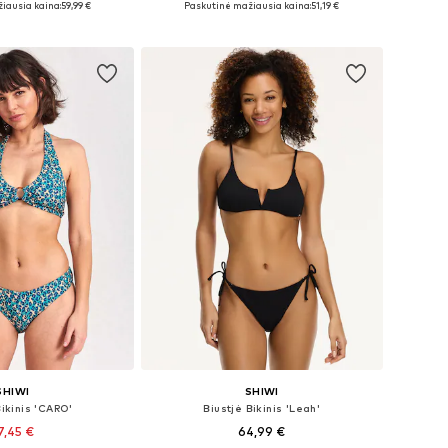
iausia kaina:
59,99 €
Paskutinė mažiausia kaina:
51,19 €
repšelį
Į krepšelį
SHIWI
SHIWI
Bikinis 'CARO'
Biustjė Bikinis 'Leah'
7,45 €
64,99 €