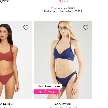
9,99 €
53,99 €
Pradinė kaina: 59,99 €
žiai: XS, S, XXL
Galimi dydžiai: L, XL
Paskutinė mažiausia kaina:
53,99 €
repšelį
Į krepšelį
Išskirtinė prekė
PASIŪLYMAS
O BANANI
ABOUT YOU