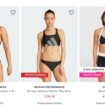
Į krepšelį
Į k
2 vnt. pakuotė
IŠPARDAVIMAS
PASIŪLYMAS
ANCE
ADIDAS PERFORMANCE
O
Biustjė Sportinis bikinis '3-Stripes V-Back'
Biustjė Sportinis bikinis 'Big Bars'
Biust
17,90 €
6
0 €
Pradinė kaina: 44,90 €
Pradinė 
 S, S, L
Galimi dydžiai: S, M, M
Galimi 