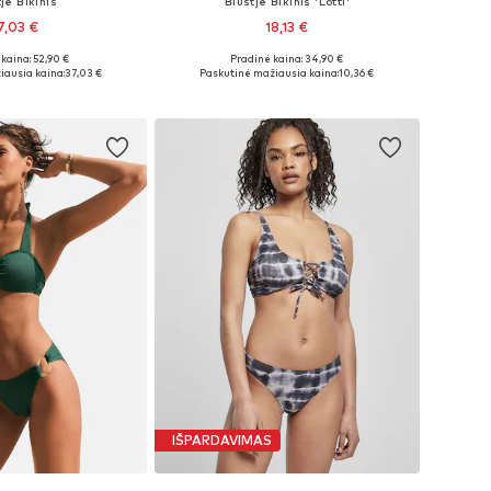
jė Bikinis
Biustjė Bikinis 'Lotti'
7,03 €
18,13 €
+
1
kaina: 52,90 €
Pradinė kaina: 34,90 €
žiai: L, XL, XXL
Galimi dydžiai: L, XL, XXL
iausia kaina:
37,03 €
Paskutinė mažiausia kaina:
10,36 €
repšelį
Į krepšelį
IŠPARDAVIMAS