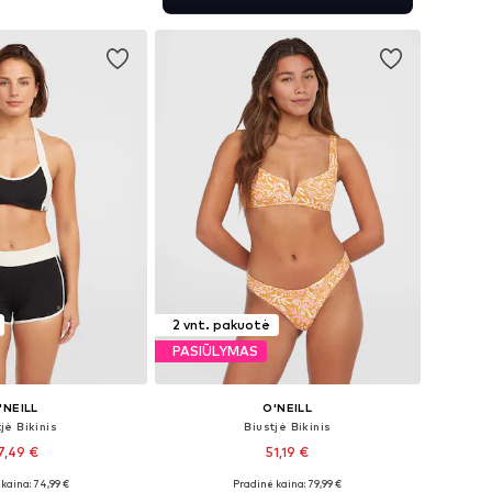
repšelį
2 vnt. pakuotė
PASIŪLYMAS
'NEILL
O'NEILL
jė Bikinis
Biustjė Bikinis
7,49 €
51,19 €
kaina: 74,99 €
Pradinė kaina: 79,99 €
dydžiai: S, M
Galimi dydžiai: XS-S, S-M, M