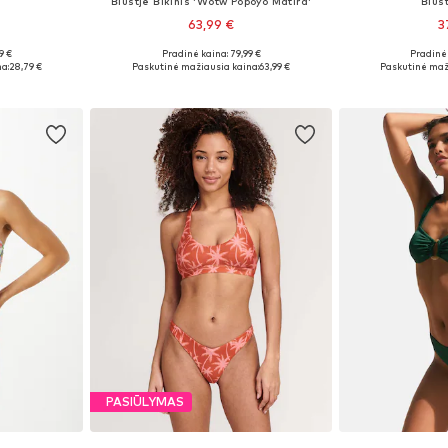
s
Biustjė Bikinis 'Wotw Popoyo Matira'
Biust
63,99 €
3
9 €
Pradinė kaina: 79,99 €
Pradinė 
 XXL
Galimi dydžiai: S, XL, XXL
Galimi dyd
a:
28,79 €
Paskutinė mažiausia kaina:
63,99 €
Paskutinė maž
Į krepšelį
Į k
PASIŪLYMAS