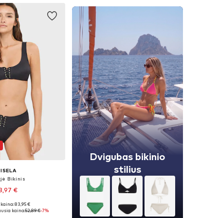
Dvigubas bikinio
stilius
ISELA
jė Bikinis
8,97 €
kaina: 83,95 €
dydžiai: S, M
usia kaina:
52,89 €
-7%