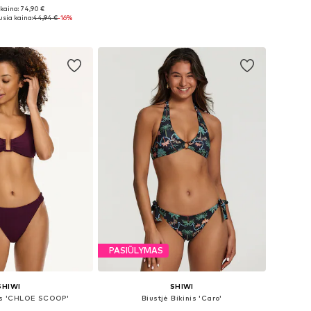
kaina: 74,90 €
ai: XS, S, XL, XXL
Galimi dydžiai: XS, L, XL, XXL
sia kaina:
44,94 €
-16%
repšelį
Į krepšelį
PASIŪLYMAS
SHIWI
SHIWI
nis 'CHLOE SCOOP'
Biustjė Bikinis 'Caro'