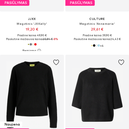
PASIŪLYMAS
PASIŪLYMAS
JJXX
CULTURE
Megztinis 'JXKelly'
Megztinis 'Annemarie'
19,20 €
29,61 €
Pradinė kaina: 49,90 €
Pradinė kaina: 39,90 €
Paskutinė mažiausia kaina:
20,94 €
-8%
Paskutinė mažiausia kaina:
24,43 €
+
4
Naujiena