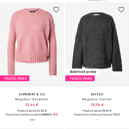
Išskirtinė prekė
PASIŪLYMAS
PASIŪLYMAS
SUPERDRY & CO
EDITED
Megztinis 'Essential'
Megztinis 'Harriet'
32,44 €
33,96 €
Pradinė kaina: 64,90 €
Pradinė kaina: 99,90 €
Paskutinė mažiausia kaina:
39,92 €
-18%
Paskutinė mažiausia kaina:
27,96 €