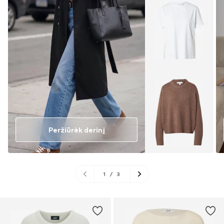
Peržiūrėk derinį
1
/
3