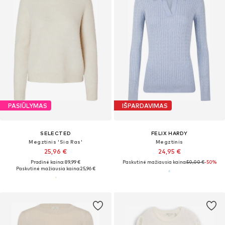
PASIŪLYMAS
IŠPARDAVIMAS
SELECTED
FELIX HARDY
Megztinis 'Sia Ras'
Megztinis
25,96 €
24,95 €
Pradinė kaina: 89,99 €
Paskutinė mažiausia kaina:
50,00 €
-50%
Paskutinė mažiausia kaina:
25,96 €