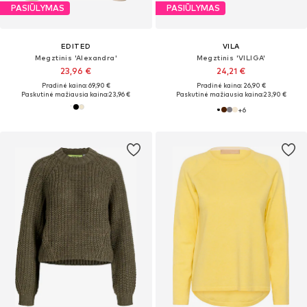
PASIŪLYMAS
PASIŪLYMAS
EDITED
VILA
Megztinis 'Alexandra'
Megztinis 'VILIGA'
23,96 €
24,21 €
Pradinė kaina: 69,90 €
Pradinė kaina: 26,90 €
Paskutinė mažiausia kaina:
23,96 €
Paskutinė mažiausia kaina:
23,90 €
+
6