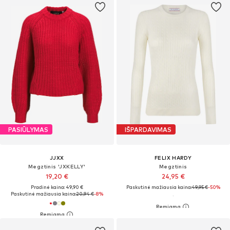
PASIŪLYMAS
IŠPARDAVIMAS
JJXX
FELIX HARDY
Megztinis 'JXKELLY'
Megztinis
19,20 €
24,95 €
Pradinė kaina: 49,90 €
Paskutinė mažiausia kaina:
49,95 €
-50%
Paskutinė mažiausia kaina:
20,94 €
-8%