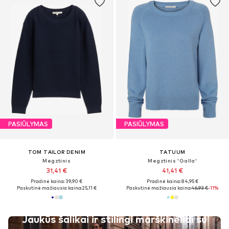
PASIŪLYMAS
PASIŪLYMAS
TOM TAILOR DENIM
TATUUM
Megztinis
Megztinis 'Galla'
31,41 €
41,41 €
Pradinė kaina: 39,90 €
Pradinė kaina: 84,95 €
Paskutinė mažiausia kaina:
25,11 €
Paskutinė mažiausia kaina:
46,93 €
-11%
Jaukūs šalikai ir stilingi marškinėliai su