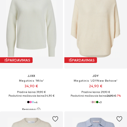
IŠPARDAVIMAS
IŠPARDAVIMAS
JJXX
JDY
Megztinis 'Mila'
Megztinis 'JDYNew Behave'
34,90 €
24,90 €
Pradinė kaina: 39,90 €
Pradinė kaina: 29,90 €
Paskutinė mažiausia kaina:
34,90 €
Paskutinė mažiausia kaina:
26,90 €
-7%
+
4
+
3