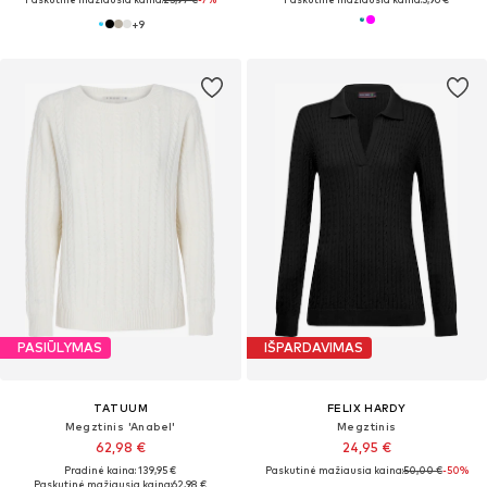
+
9
PASIŪLYMAS
IŠPARDAVIMAS
TATUUM
FELIX HARDY
Megztinis 'Anabel'
Megztinis
62,98 €
24,95 €
Pradinė kaina: 139,95 €
Paskutinė mažiausia kaina:
50,00 €
-50%
Paskutinė mažiausia kaina:
62,98 €