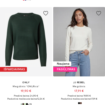
Naujiena
IŠPARDAVIMAS
PASIŪLYMAS
ONLY
JJ REBEL
Megztinis 'ONLRica'
Megztinis
19,90 €
17,91 €
Pradinė kaina: 24,90 €
Pradinė kaina: 19,90 €
Paskutinė mažiausia kaina:
12,54 €
Paskutinė mažiausia kaina:
17,91 €
+
15