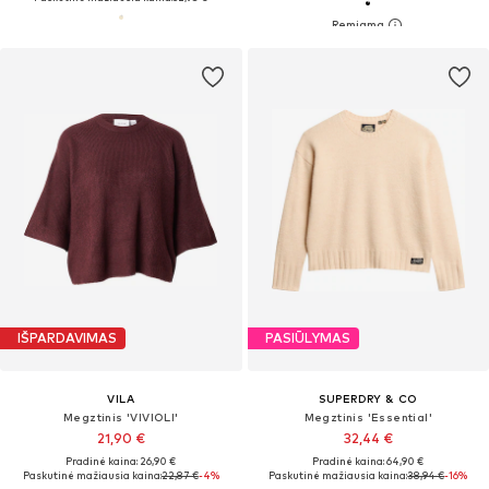
IŠPARDAVIMAS
PASIŪLYMAS
VILA
SUPERDRY & CO
Megztinis 'VIVIOLI'
Megztinis 'Essential'
21,90 €
32,44 €
Pradinė kaina: 26,90 €
Pradinė kaina: 64,90 €
Paskutinė mažiausia kaina:
22,87 €
-4%
Paskutinė mažiausia kaina:
38,94 €
-16%