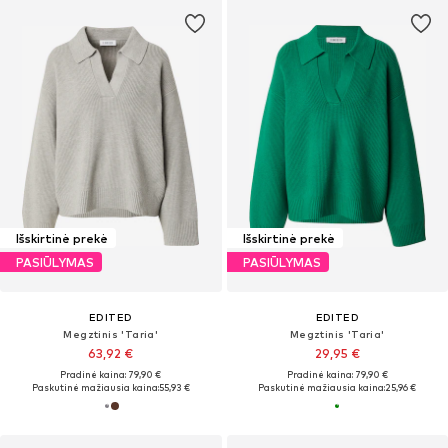
Išskirtinė prekė
Išskirtinė prekė
PASIŪLYMAS
PASIŪLYMAS
EDITED
EDITED
Megztinis 'Taria'
Megztinis 'Taria'
63,92 €
29,95 €
Pradinė kaina: 79,90 €
Pradinė kaina: 79,90 €
Paskutinė mažiausia kaina:
55,93 €
Paskutinė mažiausia kaina:
25,96 €