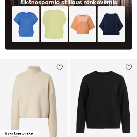
šikšnosparnio stiliaus rankovėmis
Išskirtinė prekė