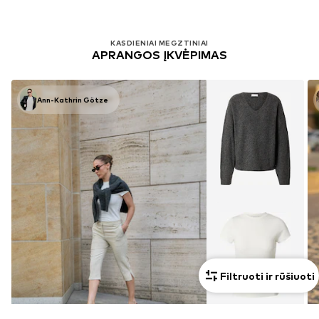
KASDIENIAI MEGZTINIAI
APRANGOS ĮKVĖPIMAS
Ann-Kathrin Götze
Filtruoti ir rūšiuoti