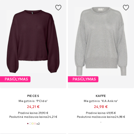
PASIŪLYMAS
PASIŪLYMAS
PIECES
KAFFE
Megztinis 'PCIda'
Megztinis 'KA Ankra'
24,21 €
24,98 €
Pradinė kaina: 29,90 €
Pradinė kaina: 49,95 €
Paskutinė mažiausia kaina:
24,21 €
Paskutinė mažiausia kaina:
24,98 €
+
2