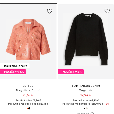
Išskirtinė prekė
PASIŪLYMAS
PASIŪLYMAS
EDITED
TOM TAILOR DENIM
Megztinis 'Sarai'
Megztinis
23,16 €
17,94 €
Pradinė kaina: 69,90 €
Pradinė kaina: 49,90 €
Paskutinė mažiausia kaina:
23,16 €
Paskutinė mažiausia kaina:
20,93 €
-14%