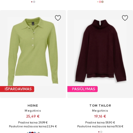
IŠPARDAVIMAS
PASIŪLYMAS
HEINE
TOM TAILOR
Megztinis
Megztinis
25,49 €
19,16 €
Pradinė kaina: 29,99 €
Pradinė kaina: 59,90 €
Paskutinė mažiausia kaina:
22,94 €
Paskutinė mažiausia kaina:
19,16 €
+
9