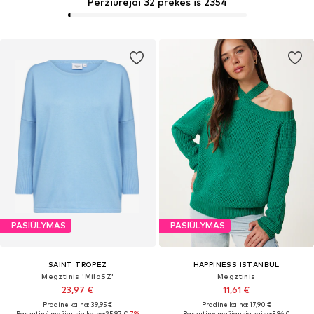
Peržiūrėjai 32 prekes iš 2354
PASIŪLYMAS
PASIŪLYMAS
SAINT TROPEZ
HAPPINESS İSTANBUL
Megztinis 'MilaSZ'
Megztinis
23,97 €
11,61 €
Pradinė kaina: 39,95 €
Pradinė kaina: 17,90 €
Paskutinė mažiausia kaina:
25,97 €
-7%
Paskutinė mažiausia kaina:
5,96 €