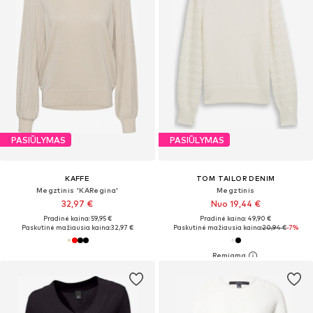
PASIŪLYMAS
PASIŪLYMAS
KAFFE
TOM TAILOR DENIM
Megztinis 'KARegina'
Megztinis
32,97 €
Nuo 19,44 €
Pradinė kaina: 59,95 €
Pradinė kaina: 49,90 €
Paskutinė mažiausia kaina:
32,97 €
Paskutinė mažiausia kaina:
20,94 €
-7%