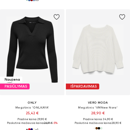
Naujiena
PASIŪLYMAS
IŠPARDAVIMAS
ONLY
VERO MODA
Megztinis 'ONLKAYA'
Megztinis 'VMNew Nora'
25,42 €
28,90 €
Pradinė kaina: 29,90 €
Pradinė kaina: 34,90 €
Paskutinė mažiausia kaina:
26,91 €
-5%
Paskutinė mažiausia kaina:
28,90 €
+
1