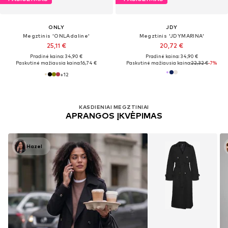
ONLY
JDY
Megztinis 'ONLAdaline'
Megztinis 'JDYMARINA'
25,11 €
20,72 €
Pradinė kaina: 34,90 €
Pradinė kaina: 34,90 €
Paskutinė mažiausia kaina:
16,74 €
Paskutinė mažiausia kaina:
22,32 €
-7%
+
12
KASDIENIAI MEGZTINIAI
APRANGOS ĮKVĖPIMAS
Hazel