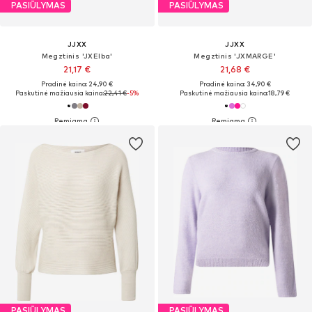
PASIŪLYMAS
PASIŪLYMAS
JJXX
JJXX
Megztinis 'JXElba'
Megztinis 'JXMARGE'
21,17 €
21,68 €
Pradinė kaina: 24,90 €
Pradinė kaina: 34,90 €
Paskutinė mažiausia kaina:
22,41 €
-5%
Paskutinė mažiausia kaina:
18,79 €
PASIŪLYMAS
PASIŪLYMAS