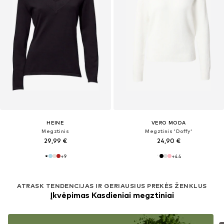
HEINE
VERO MODA
Megztinis
Megztinis 'Doffy'
29,99 €
24,90 €
+
9
+
44
ATRASK TENDENCIJAS IR GERIAUSIUS PREKĖS ŽENKLUS
Įkvėpimas Kasdieniai megztiniai