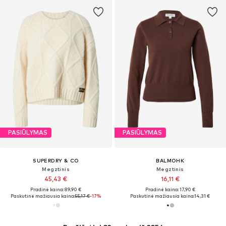
PASIŪLYMAS
PASIŪLYMAS
SUPERDRY & CO
BALMOHK
Megztinis
Megztinis
45,43 €
16,11 €
Pradinė kaina: 89,90 €
Pradinė kaina: 17,90 €
Paskutinė mažiausia kaina:
55,17 €
-17%
Paskutinė mažiausia kaina:
14,31 €