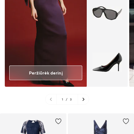
Peržiūrėk derinį
1
/
3