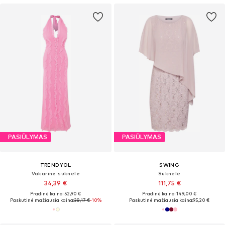
PASIŪLYMAS
PASIŪLYMAS
TRENDYOL
SWING
Vakarinė suknelė
Suknelė
34,39 €
111,75 €
Pradinė kaina: 52,90 €
Pradinė kaina: 149,00 €
Paskutinė mažiausia kaina:
38,17 €
-10%
Paskutinė mažiausia kaina:
95,20 €