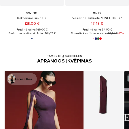
SWING
ONLY
Kokteilinė suknelė
Vasarinė suknelė 'ONLHONEY'
125,00 €
17,45 €
Pradinė kaina: 149,00 €
Pradinė kaina: 34,90 €
Paskutinė mažiausia kaina:
106,25 €
Paskutinė mažiausia kaina:
20,94 €
-16%
PAMERGIŲ SUKNELĖS
APRANGOS ĮKVĖPIMAS
Lorena Rae