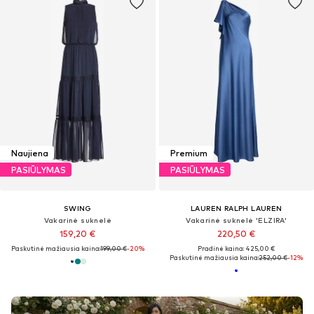
Naujiena
Premium
PASIŪLYMAS
PASIŪLYMAS
SWING
LAUREN RALPH LAUREN
Vakarinė suknelė
Vakarinė suknelė 'ELZIRA'
159,20 €
220,50 €
Paskutinė mažiausia kaina:
199,00 €
-20%
Pradinė kaina: 425,00 €
Paskutinė mažiausia kaina:
252,00 €
-12%