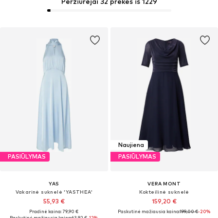
Peržiūrėjai 32 prekes iš 1229
Naujiena
PASIŪLYMAS
PASIŪLYMAS
YAS
VERA MONT
Vakarinė suknelė 'YASTHEA'
Kokteilinė suknelė
55,93 €
159,20 €
Pradinė kaina: 79,90 €
Paskutinė mažiausia kaina:
199,00 €
-20%
Paskutinė mažiausia kaina:
63,92 €
-12%