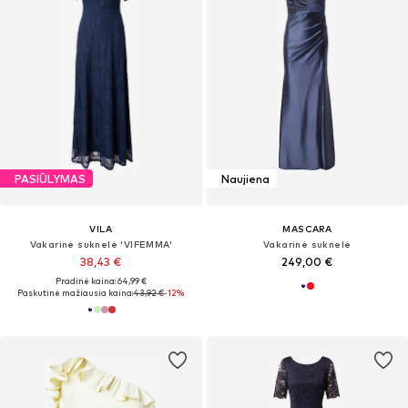
PASIŪLYMAS
Naujiena
VILA
MASCARA
Vakarinė suknelė 'VIFEMMA'
Vakarinė suknelė
38,43 €
249,00 €
Pradinė kaina: 64,99 €
Paskutinė mažiausia kaina:
43,92 €
-12%