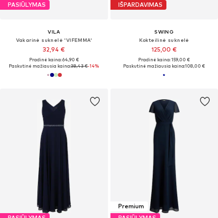
PASIŪLYMAS
IŠPARDAVIMAS
VILA
SWING
Vakarinė suknelė 'VIFEMMA'
Kokteilinė suknelė
32,94 €
125,00 €
Pradinė kaina: 64,90 €
Pradinė kaina: 159,00 €
Paskutinė mažiausia kaina:
38,43 €
-14%
Paskutinė mažiausia kaina:
108,00 €
Premium
PASIŪLYMAS
PASIŪLYMAS