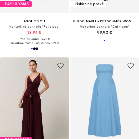
PASIŪLYMAS
Išskirtinė prekė
ABOUT YOU
GUIDO MARIA KRETSCHMER WOMEN
Kokteilinė suknelė 'Felicitas'
Vakarinė suknelė 'Cathleen'
23,94 €
99,90 €
Pradinė kaina: 39,90 €
Paskutinė mažiausia kaina:
23,94 €