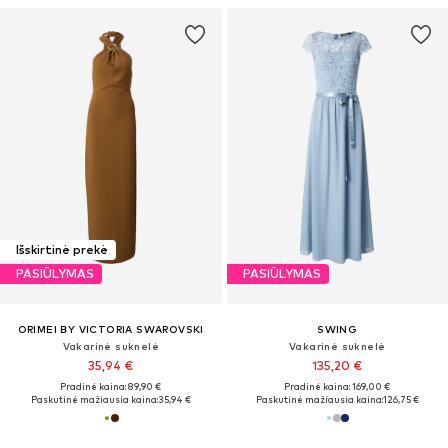
Išskirtinė prekė
PASIŪLYMAS
PASIŪLYMAS
ORIMEI BY VICTORIA SWAROVSKI
SWING
Vakarinė suknelė
Vakarinė suknelė
35,94 €
135,20 €
Pradinė kaina: 89,90 €
Pradinė kaina: 169,00 €
Paskutinė mažiausia kaina:
35,94 €
Paskutinė mažiausia kaina:
126,75 €