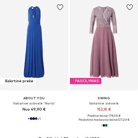
Išskirtinė prekė
PASIŪLYMAS
ABOUT YOU
SWING
Vakarinė suknelė 'Nuria'
Vakarinė suknelė
Nuo 49,90 €
152,15 €
Pradinė kaina: 179,00 €
+
1
Paskutinė mažiausia kaina:
127,20 €