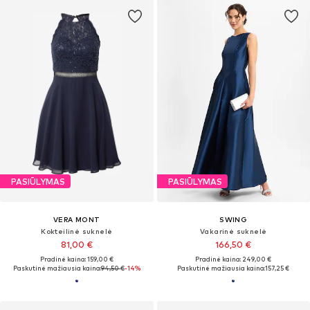
PASIŪLYMAS
PASIŪLYMAS
VERA MONT
SWING
Kokteilinė suknelė
Vakarinė suknelė
81,00 €
166,50 €
Pradinė kaina: 159,00 €
Pradinė kaina: 249,00 €
Paskutinė mažiausia kaina:
94,50 €
-14%
Paskutinė mažiausia kaina:
157,25 €