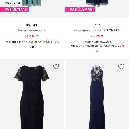
Naujiena
PASIŪLYMAS
PASIŪLYMAS
SWING
VILA
Vakarinė suknelė
Vakarinė suknelė 'VIETHERA'
179,10 €
27,96 €
Paskutinė mažiausia kaina:
199,00 €
-10%
Pradinė kaina: 69,90 €
Paskutinė mažiausia kaina:
34,95 €
-20%