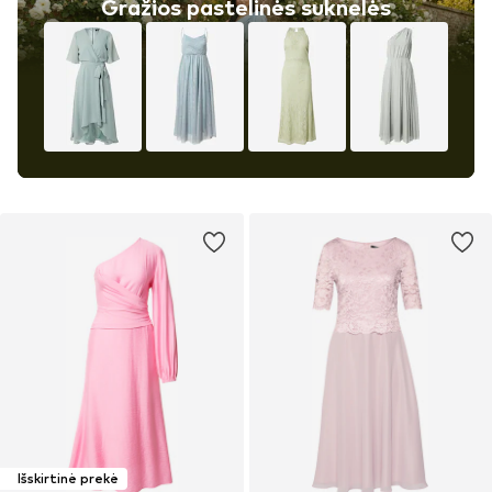
Gražios pastelinės suknelės
Išskirtinė prekė