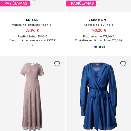
PASIŪLYMAS
PASIŪLYMAS
EDITED
VERA MONT
Vakarinė suknelė 'Tania'
Kokteilinė suknelė
25,96 €
143,20 €
Pradinė kaina: 79,90 €
Pradinė kaina: 179,00 €
Paskutinė mažiausia kaina:
25,96 €
Paskutinė mažiausia kaina:
126,65 €
+
3