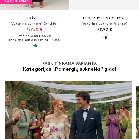
PASIŪLYMAS
SÁVEL
LEGER BY LENA GERCKE
Vakarinė suknelė 'Cynthia'
Vakarinė suknelė 'Vianne'
157,50 €
79,90 €
Pradinė kaina: 175,00 €
Paskutinė mažiausia kaina:
157,50 €
RASK TINKAMĄ VARIANTĄ
Kategorijos „Pamergių suknelės“ gidai