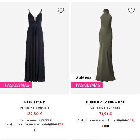
Aukštas
PASIŪLYMAS
PASIŪLYMAS
VERA MONT
RÆRE BY LORENA RAE
Vakarinė suknelė
Vakarinė suknelė
132,30 €
71,91 €
Pradinė kaina: 229,00 €
Paskutinė mažiausia kaina:
79,90 €
-10%
Paskutinė mažiausia kaina:
151,20 €
-12%