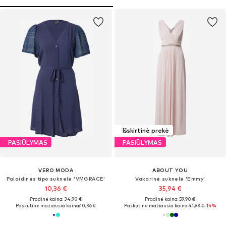
Išskirtinė prekė
PASIŪLYMAS
PASIŪLYMAS
VERO MODA
ABOUT YOU
Palaidinės tipo suknelė 'VMGRACE'
Vakarinė suknelė 'Emmy'
10,36 €
35,94 €
Pradinė kaina: 34,90 €
Pradinė kaina: 59,90 €
Paskutinė mažiausia kaina:
10,36 €
Paskutinė mažiausia kaina:
41,93 €
-14%