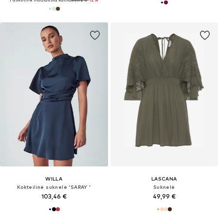
WILLA
LASCANA
Kokteilinė suknelė 'SARAY '
Suknelė
103,46 €
49,99 €