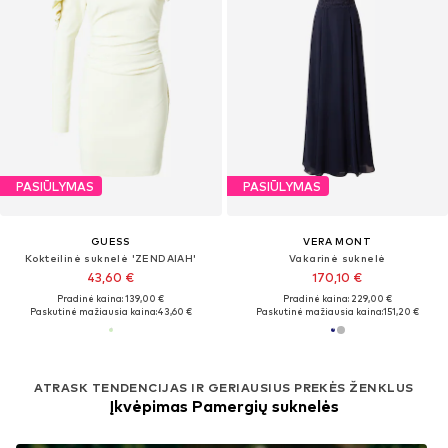
PASIŪLYMAS
PASIŪLYMAS
GUESS
VERA MONT
Kokteilinė suknelė 'ZENDAIAH'
Vakarinė suknelė
43,60 €
170,10 €
Pradinė kaina: 139,00 €
Pradinė kaina: 229,00 €
Paskutinė mažiausia kaina:
43,60 €
Paskutinė mažiausia kaina:
151,20 €
ATRASK TENDENCIJAS IR GERIAUSIUS PREKĖS ŽENKLUS
Įkvėpimas Pamergių suknelės