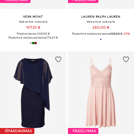
VERA MONT
LAUREN RALPH LAUREN
Vakarinė suknelė
Vakarinė suknelė
197,10 €
260,00 €
Pradinė kaina: 249,00 €
Paskutinė mažiausia kaina:
325,00 €
-20%
Paskutinė mažiausia kaina:
175,20 €
IŠPARDAVIMAS
PASIŪLYMAS