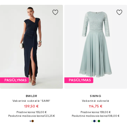
PASIŪLYMAS
PASIŪLYMAS
BWLDR
SWING
Vakarinė suknelė 'SAMI'
Vakarinė suknelė
139,50 €
114,75 €
Pradinė kaina: 155,00 €
Pradinė kaina: 159,00 €
Paskutinė mažiausia kaina:
123,25 €
Paskutinė mažiausia kaina:
108,00 €