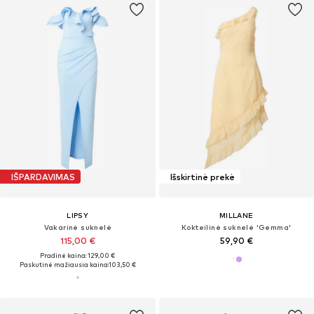
IŠPARDAVIMAS
Išskirtinė prekė
LIPSY
MILLANE
Vakarinė suknelė
Kokteilinė suknelė 'Gemma'
115,00 €
59,90 €
Pradinė kaina: 129,00 €
Paskutinė mažiausia kaina:
103,50 €