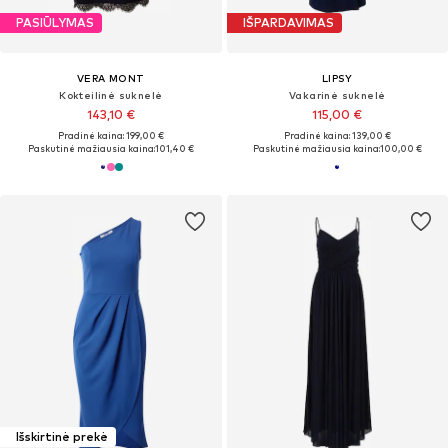
PASIŪLYMAS
IŠPARDAVIMAS
VERA MONT
LIPSY
Kokteilinė suknelė
Vakarinė suknelė
143,10 €
115,00 €
Pradinė kaina: 199,00 €
Pradinė kaina: 139,00 €
Paskutinė mažiausia kaina:
101,40 €
Paskutinė mažiausia kaina:
100,00 €
Išskirtinė prekė