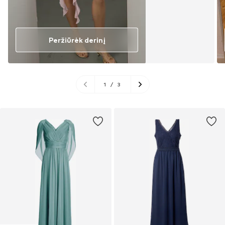
Peržiūrėk derinį
1
/
3