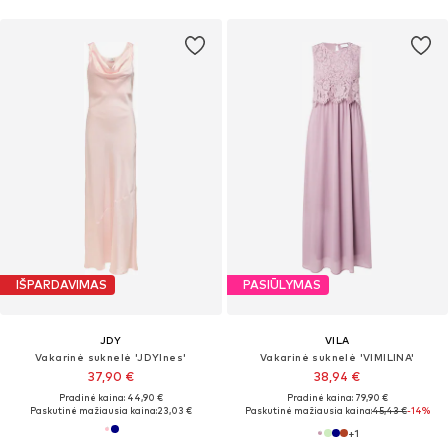
IŠPARDAVIMAS
PASIŪLYMAS
JDY
VILA
Vakarinė suknelė 'JDYInes'
Vakarinė suknelė 'VIMILINA'
37,90 €
38,94 €
Pradinė kaina: 44,90 €
Pradinė kaina: 79,90 €
Paskutinė mažiausia kaina:
23,03 €
Paskutinė mažiausia kaina:
45,43 €
-14%
+
1