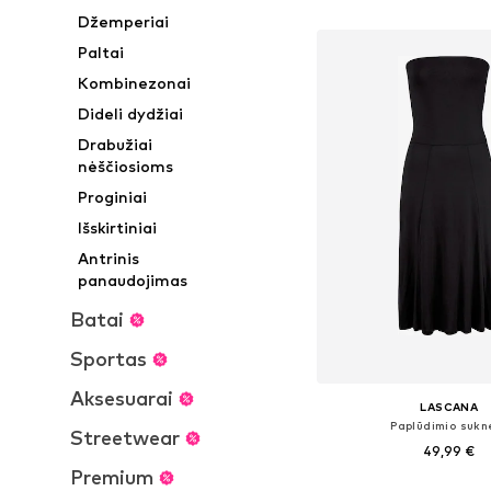
Į krepšelį
Džemperiai
Paltai
Kombinezonai
Dideli dydžiai
Drabužiai
nėščiosioms
Proginiai
Išskirtiniai
Antrinis
panaudojimas
Batai
Sportas
Aksesuarai
LASCANA
Paplūdimio sukn
Streetwear
49,99 €
Premium
Yra daugybė dyd