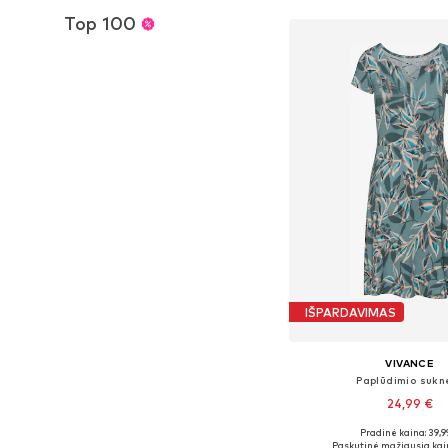
Top 100
Į krepšelį
IŠPARDAVIMAS
VIVANCE
Paplūdimio sukn
24,99 €
Pradinė kaina: 39,9
Galimi dydžiai: 34, 36, 38
Paskutinė mažiausia kai