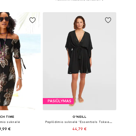
repšelį
Į krepšelį
PASIŪLYMAS
CH TIME
O'NEILL
imio suknelė
Paplūdimio suknelė 'Essentials Tokeena'
9,99 €
44,79 €