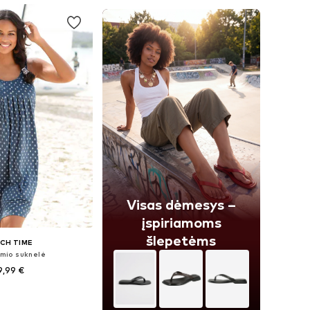
Visas dėmesys –
įspiriamoms
šlepetėms
CH TIME
imio suknelė
9,99 €
ugybė dydžių