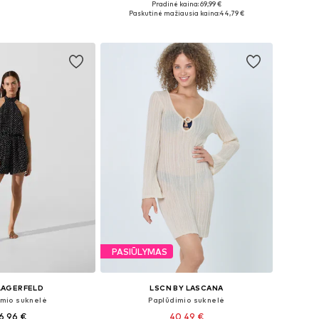
Pradinė kaina: 69,99 €
: 34, 36, 40, 44, 46
Galimi dydžiai: 36, 38, 40
Paskutinė mažiausia kaina:
44,79 €
repšelį
Į krepšelį
PASIŪLYMAS
LAGERFELD
LSCN BY LASCANA
imio suknelė
Paplūdimio suknelė
16,96 €
40,49 €