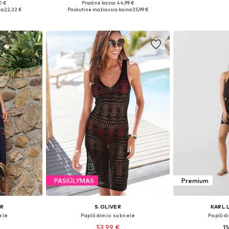
0 €
Pradinė kaina: 44,99 €
, 40-42
Galimi dydžiai: 34, 36, 38, 40, 42
Galimi dydžiai
a:
22,32 €
Paskutinė mažiausia kaina:
35,99 €
Į krepšelį
Į k
PASIŪLYMAS
Premium
ER
S.OLIVER
KARL 
elė
Paplūdimio suknelė
Paplūd
53,99 €
1