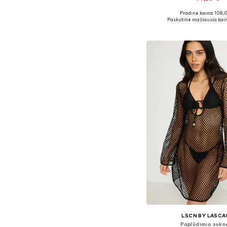
Pradinė kaina: 108,
Galimi dydžiai: 34, 36-38,
Paskutinė mažiausia kain
Į krepšelį
LSCN BY LASCA
Paplūdimio sukn