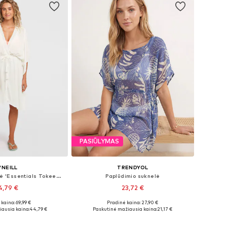
PASIŪLYMAS
'NEILL
TRENDYOL
Paplūdimio suknelė 'Essentials Tokeena'
Paplūdimio suknelė
4,79 €
23,72 €
kaina: 69,99 €
Pradinė kaina: 27,90 €
žiai: 36, 38, 40
Galimi dydžiai: 34-42
ausia kaina:
44,79 €
Paskutinė mažiausia kaina:
21,17 €
repšelį
Į krepšelį