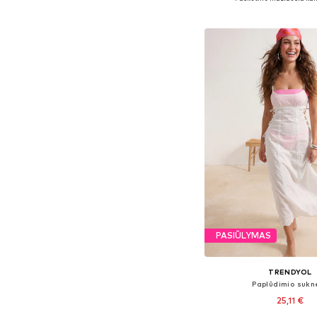
Į krepšelį
PASIŪLYMAS
TRENDYOL
Paplūdimio sukn
25,11 €