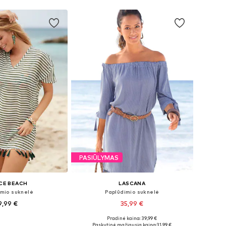
repšelį
Į krepšelį
PASIŪLYMAS
CE BEACH
LASCANA
imio suknelė
Paplūdimio suknelė
9,99 €
35,99 €
Pradinė kaina: 39,99 €
ai: 36, 38, 42, 44
Galimi dydžiai: 34, 38, 40, 42, 44
Paskutinė mažiausia kaina:
31,99 €