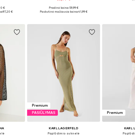
00 €
Pradinė kaina: 59,99 €
 44-46, 48-50
Galimi dydžiai: 34, 36, 38, 42
Galimi dydži
a:
97,20 €
Paskutinė mažiausia kaina:
41,99 €
Į krepšelį
Į k
Premium
PASIŪLYMAS
Premium
NA
KARL LAGERFELD
KARL 
elė
Paplūdimio suknelė
Paplūd