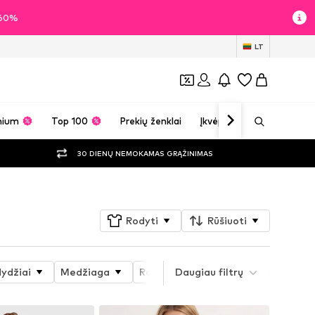
i 60%
LT
mium
Top 100
Prekių ženklai
Įkvėpimas
30 DIENŲ NEMOKAMAS GRĄŽINIMAS
Rodyti
Rūšiuoti
dydžiai
Medžiaga
Raštas
Daugiau filtrų
Prekės savybės
S