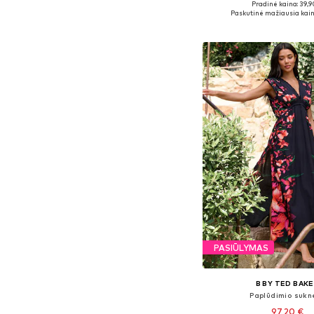
Pradinė kaina: 39,9
Galimi dydžiai: 36-38
Paskutinė mažiausia kain
Į krepšelį
PASIŪLYMAS
B BY TED BAK
Paplūdimio sukn
97,20 €