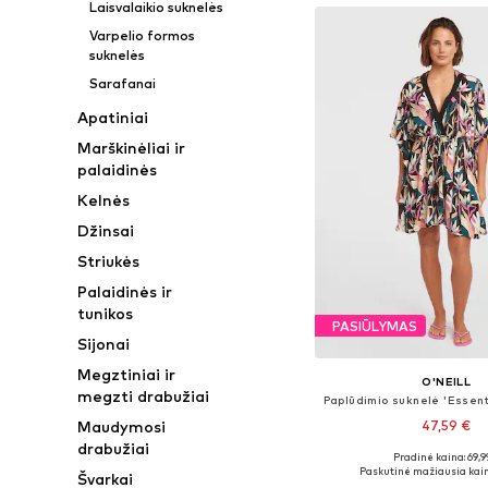
Laisvalaikio suknelės
Varpelio formos
suknelės
Sarafanai
Apatiniai
Marškinėliai ir
palaidinės
Kelnės
Džinsai
Striukės
Palaidinės ir
tunikos
PASIŪLYMAS
Sijonai
Megztiniai ir
O'NEILL
megzti drabužiai
Maudymosi
47,59 €
drabužiai
Pradinė kaina: 69,9
Galimi dydžiai: 36, 
Paskutinė mažiausia kain
Švarkai