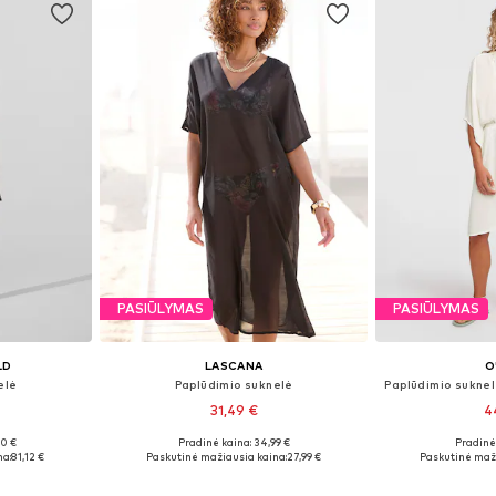
PASIŪLYMAS
PASIŪLYMAS
LD
LASCANA
O
elė
Paplūdimio suknelė
31,49 €
4
00 €
Pradinė kaina: 34,99 €
Pradinė 
, 40, 42
Galimi dydžiai: 36, 38, 40, 42, 44
Galimi dyd
na:
81,12 €
Paskutinė mažiausia kaina:
27,99 €
Paskutinė maži
Į krepšelį
Į k