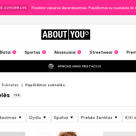
Finalinis vasaros išpardavimas: Pasiūlymai su nuolaida ik
3
D.
02
H
28
M
41
S
ABOUT
YOU
Batai
Sportas
Aksesuarai
Streetwear
Pre
APMOKĖJIMAS PRISTAČIUS
Suknelės
Paplūdimio suknelės
elės
198
davimas
Dydis
Spalva
Prekės ženklas
Kiti 