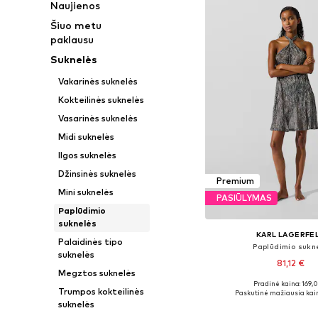
Naujienos
Šiuo metu
paklausu
Suknelės
Vakarinės suknelės
Kokteilinės suknelės
Vasarinės suknelės
Midi suknelės
Ilgos suknelės
Džinsinės suknelės
Premium
Mini suknelės
PASIŪLYMAS
Paplūdimio
suknelės
KARL LAGERFE
Palaidinės tipo
Paplūdimio sukn
suknelės
81,12 €
Megztos suknelės
Pradinė kaina: 169,
Galimi dydžiai: 36, 38
Trumpos kokteilinės
Paskutinė mažiausia kai
suknelės
Į krepšelį