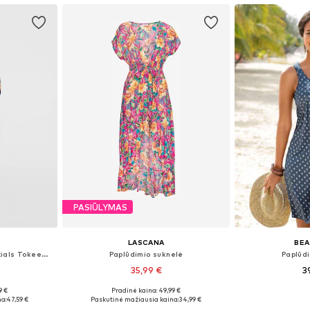
PASIŪLYMAS
LASCANA
BEA
Paplūdimio suknelė 'Essentials Tokeena'
Paplūdimio suknelė
Paplūd
35,99 €
3
9 €
Pradinė kaina: 49,99 €
38, 40
Yra daugybė dydžių
Yra da
a:
47,59 €
Paskutinė mažiausia kaina:
34,99 €