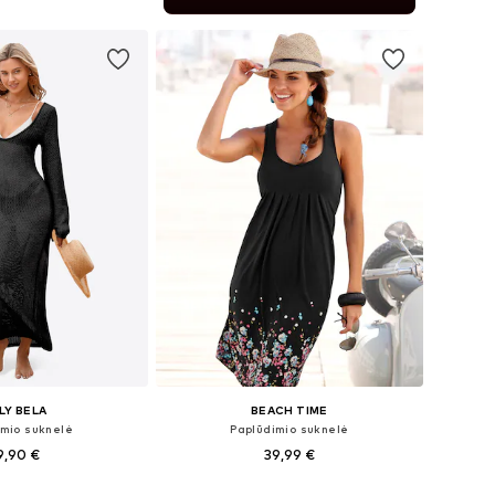
repšelį
ILY BELA
BEACH TIME
imio suknelė
Paplūdimio suknelė
9,90 €
39,99 €
: 36, 38, 40, 42, 44
Yra daugybė dydžių