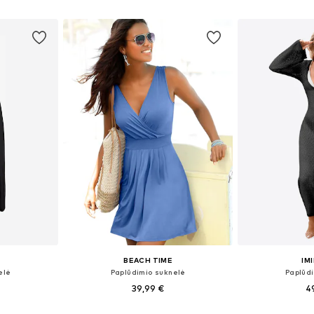
Į krepšelį
Į k
BEACH TIME
IM
elė
Paplūdimio suknelė
Paplūd
39,99 €
4
žių
Galimi dydžiai: 34, 36, 42, 46, 50
Galimi dydžiai