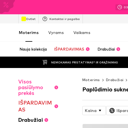
0
Outlet
Kontaktai ir pagalba
Moterims
Vyrams
Vaikams
Nauja kolekcija
IŠPARDAVIMAS
Drabužiai
NEMOKAMAS PRISTATYMAS* IR GRĄŽINIMAS
Moterims
Drabužiai
Visos
pasiūlymo
Paplūdimio sukn
prekės
IŠPARDAVIM
AS
Kaina
Išpar
Drabužiai