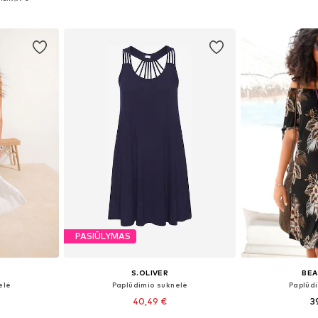
Į krepšelį
Į k
PASIŪLYMAS
S.OLIVER
BEA
elė
Paplūdimio suknelė
Paplūd
40,49 €
3