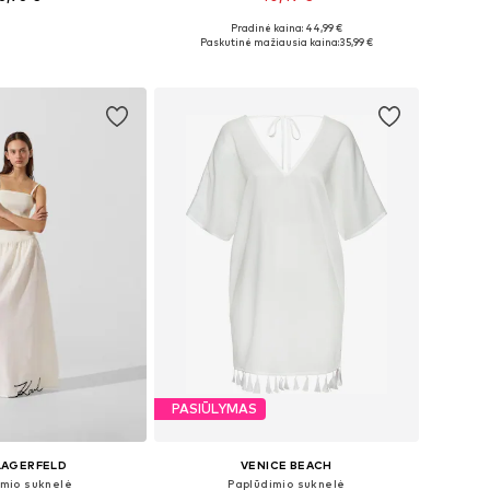
Pradinė kaina: 44,99 €
ai: 36, 38, 40, 42
Yra daugybė dydžių
Paskutinė mažiausia kaina:
35,99 €
repšelį
Į krepšelį
PASIŪLYMAS
LAGERFELD
VENICE BEACH
imio suknelė
Paplūdimio suknelė