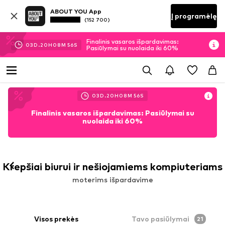
ABOUT YOU App
Į programėlę
(152 700)
Finalinis vasaros išpardavimas:
03
D.
20
H
08
M
56
S
Pasiūlymai su nuolaida iki 60%
03
D.
20
H
08
M
56
S
Finalinis vasaros išpardavimas: Pasiūlymai su
nuolaida iki 60%
Krepšiai biurui ir nešiojamiems kompiuteriams
moterims išpardavime
Visos prekės
Tavo pasiūlymai
21