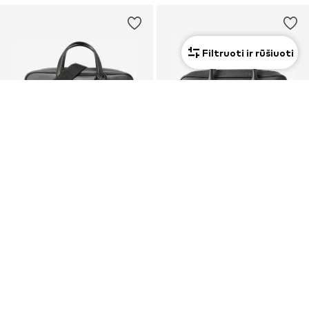
Filtruoti ir rūšiuoti
Uniseksas
Premium
PASIŪLYMAS
PASIŪLYMAS
BOSS
BOSS
Portfelis-rankinė 'Zair'
Portfelis-rankinė 'Northon'
224,10 €
211,65 €
Pradinė kaina: 299,00 €
Pradinė kaina: 299,00 €
Paskutinė mažiausia kaina:
224,10 €
Paskutinė mažiausia kaina:
199,20 €