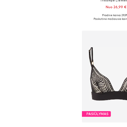
Trikampė Liemen
Nuo 26,99 €
+
1
Pradinė kaina: 29,9
Yra daugybė dyd
Paskutinė mažiausia kain
Į krepšelį
PASIŪLYMAS