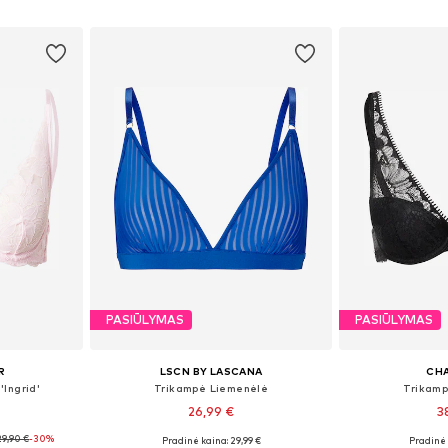
Į krepšelį
Į k
PASIŪLYMAS
PASIŪLYMAS
R
LSCN BY LASCANA
CH
Ingrid'
Trikampė Liemenėlė
Trikamp
26,99 €
3
29,90 €
-30%
Pradinė kaina: 29,99 €
Pradinė 
žių
Yra daugybė dydžių
Yra da