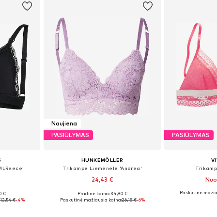
Naujiena
PASIŪLYMAS
PASIŪLYMAS
S
HUNKEMÖLLER
V
MLReece'
Trikampė Liemenėlė 'Andrea'
Trikamp
24,43 €
Nuo
Paskutinė mažia
0 €
Pradinė kaina: 34,90 €
-90, 90-100
Yra daugybė dydžių
Galimi dydžiai
12,54 €
-4%
Paskutinė mažiausia kaina:
26,18 €
-6%
Į krepšelį
Į k