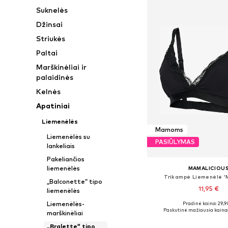
Suknelės
Džinsai
Striukės
Paltai
Marškinėliai ir
palaidinės
Kelnės
Apatiniai
Liemenėlės
Mamoms
Liemenėlės su
PASIŪLYMAS
lankeliais
Pakeliančios
liemenėlės
MAMALICIOU
Trikampė Liemenėlė '
„Balconette” tipo
11,95 €
liemenėlės
Liemenėlės-
Pradinė kaina: 29,9
Galimi dydžiai: 75-80, 80
Paskutinė mažiausia kaina:
marškinėliai
Į krepšelį
„Bralette” tipo