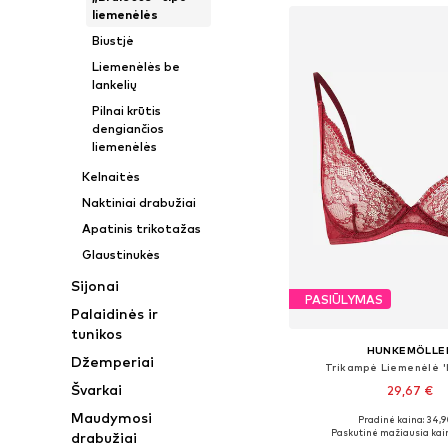
liemenėlės
Biustjė
Liemenėlės be
lankelių
Pilnai krūtis
dengiančios
liemenėlės
Kelnaitės
Naktiniai drabužiai
Apatinis trikotažas
Glaustinukės
Sijonai
PASIŪLYMAS
Palaidinės ir
tunikos
HUNKEMÖLLE
Džemperiai
Trikampė Liemenėlė 'I
Švarkai
29,67 €
Maudymosi
Pradinė kaina: 34,9
Yra daugybė dyd
Paskutinė mažiausia kai
drabužiai