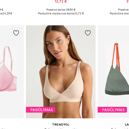
12,72 €
3
9 €
Pradinė kaina: 39,90 €
Pradinė 
, 75, 80
Galimi dydžiai: 70
Yra da
a:
24,29 €
Paskutinė mažiausia kaina:
12,72 €
Paskutinė maž
Į krepšelį
Į k
PASIŪLYMAS
PASIŪLYMAS
TRENDYOL
L