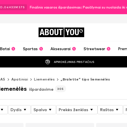
Finalinis vasaros išpardavimas: Pasiūlymai su nuolaida ik
2
D.
04
H
33
M
55
S
ABOUT
YOU
Batai
Sportas
Aksesuarai
Streetwear
Pre
APMOKĖJIMAS PRISTAČIUS
MAS
Apatiniai
Liemenėlės
„Bralette” tipo liemenėlės
liemenėlės
išpardavime
305
Dydis
Spalva
Prekės ženklas
Raštas