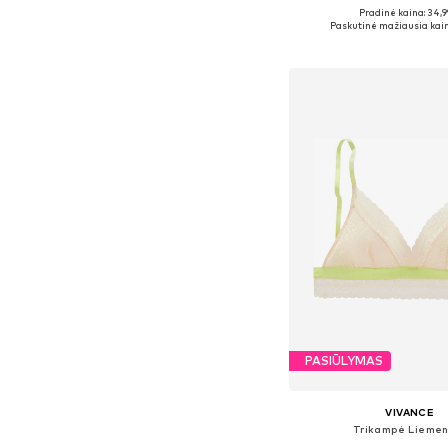
+
6
Pradinė kaina: 34,9
Yra daugybė dyd
Paskutinė mažiausia kain
Į krepšelį
PASIŪLYMAS
VIVANCE
Trikampė Liemen