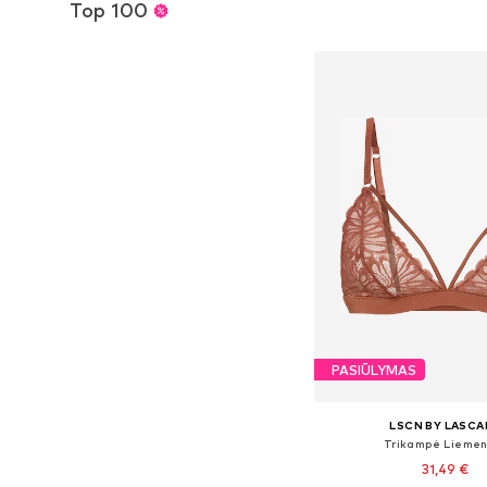
Top 100
Į krepšelį
PASIŪLYMAS
LSCN BY LASCA
Trikampė Liemen
31,49 €