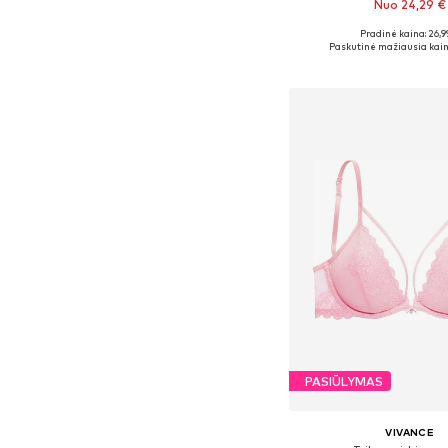
Nuo 24,29 €
+
1
Pradinė kaina: 26,9
Galimi dydžiai: 70, 75
Paskutinė mažiausia kain
Į krepšelį
PASIŪLYMAS
VIVANCE