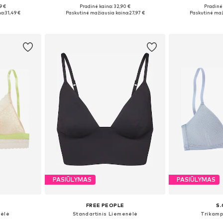
9 €
Pradinė kaina: 32,90 €
Pradinė 
žių
Galimi dydžiai: 70 C
Yra da
a:
31,49 €
Paskutinė mažiausia kaina:
27,97 €
Paskutinė maž
Į krepšelį
Į k
PASIŪLYMAS
PASIŪLYMAS
FREE PEOPLE
S.
ėlė
Standartinis Liemenėlė
Trikamp