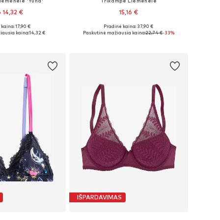
iemenėlė 'Yuna'
Trikampė Liemenėlė
 14,32 €
15,16 €
kaina: 17,90 €
Pradinė kaina: 37,90 €
Galimi dydžiai: 65-70 A/B, 70 A/B, 70 C/D, 75 C/D
Galimi dydžiai: 80
iausia kaina:
14,32 €
Paskutinė mažiausia kaina:
22,74 €
-33%
repšelį
Į krepšelį
IŠPARDAVIMAS