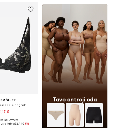
Tavo antroji oda
KEMÖLLER
emenėlė 'Ingrid'
1,17 €
kaina: 29,90 €
ugybė dydžių
usia kaina:
22,41 €
-5%