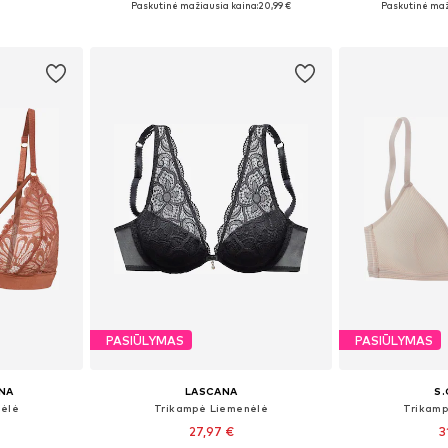
Paskutinė mažiausia kaina:
20,99 €
Paskutinė maž
Į krepšelį
Į k
PASIŪLYMAS
PASIŪLYMAS
NA
LASCANA
S.
ėlė
Trikampė Liemenėlė
Trikamp
27,97 €
3