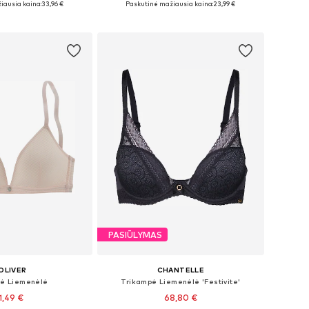
iausia kaina:
33,96 €
Paskutinė mažiausia kaina:
23,99 €
repšelį
Į krepšelį
PASIŪLYMAS
OLIVER
CHANTELLE
ė Liemenėlė
Trikampė Liemenėlė 'Festivite'
1,49 €
68,80 €