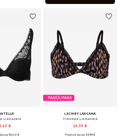
repšelį
PASIŪLYMAS
ANTELLE
LSCN BY LASCANA
ė Liemenėlė
Trikampė Liemenėlė
8,40 €
26,99 €
kaina: 96,00 €
Pradinė kaina: 29,99 €
ugybė dydžių
Yra daugybė dydžių