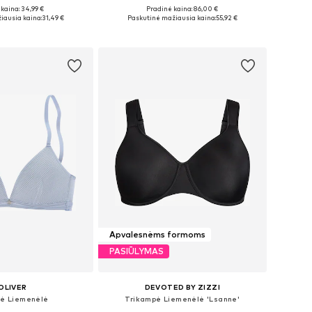
kaina: 34,99 €
Pradinė kaina: 86,00 €
ugybė dydžių
Yra daugybė dydžių
iausia kaina:
31,49 €
Paskutinė mažiausia kaina:
55,92 €
repšelį
Į krepšelį
Apvalesnėms formoms
PASIŪLYMAS
OLIVER
DEVOTED BY ZIZZI
ė Liemenėlė
Trikampė Liemenėlė 'Lsanne'