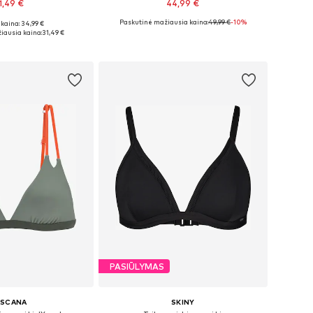
1,49 €
44,99 €
Paskutinė mažiausia kaina:
49,99 €
-10%
kaina: 34,99 €
ugybė dydžių
Yra daugybė dydžių
iausia kaina:
31,49 €
repšelį
Į krepšelį
PASIŪLYMAS
ASCANA
SKINY