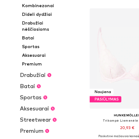
Į krepšelį
Kombinezonai
Dideli dydžiai
Drabužiai
nėščiosioms
Batai
Sportas
Aksesuarai
Premium
Drabužiai
Batai
Naujiena
Sportas
PASIŪLYMAS
Aksesuarai
HUNKEMÖLLE
Streetwear
Trikampė Liemenėlė '
20,93 €
Premium
Paskutinė mažiausia kaina:
Yra daugybė dyd