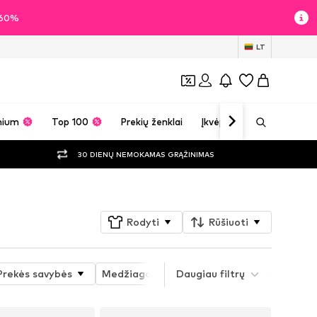
i 60%
LT
mium
Top 100
Prekių ženklai
Įkvėpimas
30 DIENŲ NEMOKAMAS GRĄŽINIMAS
Rodyti
Rūšiuoti
Prekės savybės
Medžiaga
Daugiau filtrų
Kiti dydžiai
Kaušelių 