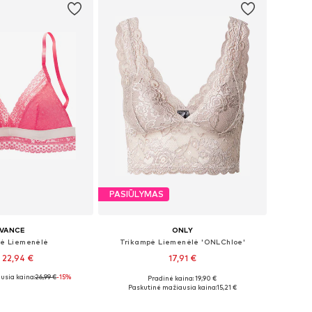
PASIŪLYMAS
IVANCE
ONLY
ė Liemenėlė
Trikampė Liemenėlė 'ONLChloe'
 22,94 €
17,91 €
usia kaina:
+
1
26,99 €
-15%
+
1
Pradinė kaina: 19,90 €
: 70, 75, 75, 80, 80
Galimi dydžiai: 70, 75, 80, 90, 100
Paskutinė mažiausia kaina:
15,21 €
repšelį
Į krepšelį