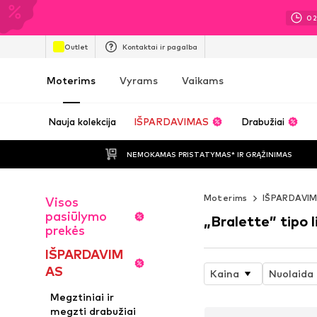
0
Outlet
Kontaktai ir pagalba
Moterims
Vyrams
Vaikams
Nauja kolekcija
IŠPARDAVIMAS
Drabužiai
NEMOKAMAS PRISTATYMAS* IR GRĄŽINIMAS
Moterims
IŠPARDAVI
Visos
pasiūlymo
„Bralette” tipo 
prekės
IŠPARDAVIM
AS
Kaina
Nuolaida
Megztiniai ir
megzti drabužiai