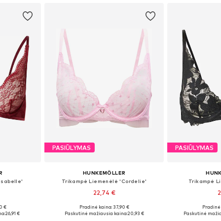
PASIŪLYMAS
PASIŪLYMAS
R
HUNKEMÖLLER
HUN
sabelle'
Trikampė Liemenėlė 'Cordelie'
Trikampė Li
22,74 €
2
0 €
Pradinė kaina: 37,90 €
Pradinė 
žių
Yra daugybė dydžių
Yra da
na:
26,91 €
Paskutinė mažiausia kaina:
20,93 €
Paskutinė mažia