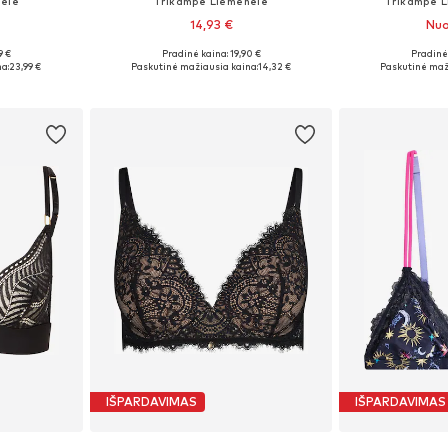
ėlė
Trikampė Liemenėlė
Trikampė L
14,93 €
Nuo
9 €
Pradinė kaina: 19,90 €
Pradinė 
žių
Galimi dydžiai: 75 A, 90 B
a:
23,99 €
Paskutinė mažiausia kaina:
14,32 €
Paskutinė maž
Į krepšelį
Į k
IŠPARDAVIMAS
IŠPARDAVIMAS