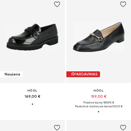
Naujiena
IŠPARDAVIMAS
HÖGL
HÖGL
169,00 €
159,00 €
Pradinė kaina: 189,90 €
Paskutinė mažiausia kaina:
125,10 €