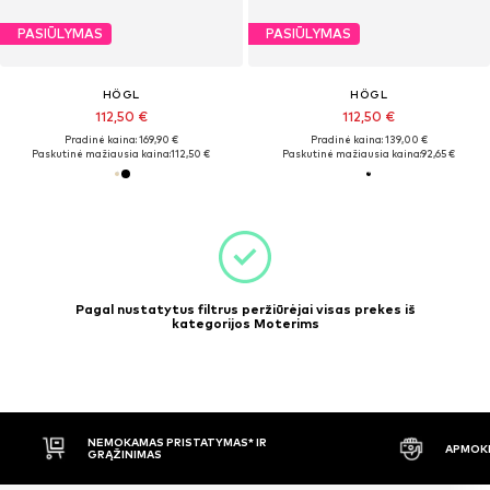
PASIŪLYMAS
PASIŪLYMAS
HÖGL
HÖGL
112,50 €
112,50 €
Pradinė kaina: 169,90 €
Pradinė kaina: 139,00 €
Paskutinė mažiausia kaina:
112,50 €
Paskutinė mažiausia kaina:
92,65 €
Pagal nustatytus filtrus peržiūrėjai visas prekes iš
kategorijos Moterims
APMOKĖJIMAS PRISTAČIUS
30 DIENŲ 