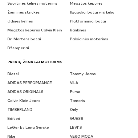
Sportinės kelnės moterims
Megztos kepurės
Žieminės striukės
Ilgaauliai batai virš kelių
Odinės kelnės
Platforminiai batai
Megztos kepurės Calvin Klein
Rankinės
Dr. Martens batai
Palaidinės moterims
Džemperiai
PREKIŲ ŽENKLAI MOTERIMS
Diesel
Tommy Jeans
ADIDAS PERFORMANCE
VILA
ADIDAS ORIGINALS
Puma
Calvin Klein Jeans
Tamaris
TIMBERLAND
Only
Edited
GUESS
LeGer by Lena Gercke
LEVI'S
Nike
VERO MODA