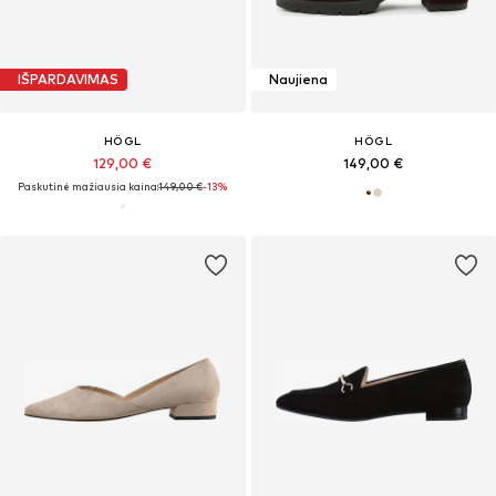
IŠPARDAVIMAS
Naujiena
HÖGL
HÖGL
129,00 €
149,00 €
Paskutinė mažiausia kaina:
149,00 €
-13%