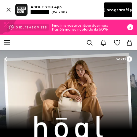
ABOUT YOU App
Į programėlę
(152 700)
Finalinis vasaros išpardavimas:
01
D.
13
H
30
M
22
S
Pasiūlymai su nuolaida iki 60%
Sekti