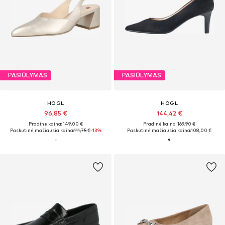
PASIŪLYMAS
PASIŪLYMAS
HÖGL
HÖGL
96,85 €
144,42 €
Pradinė kaina: 149,00 €
Pradinė kaina: 169,90 €
Paskutinė mažiausia kaina:
111,75 €
-13%
Paskutinė mažiausia kaina:
108,00 €