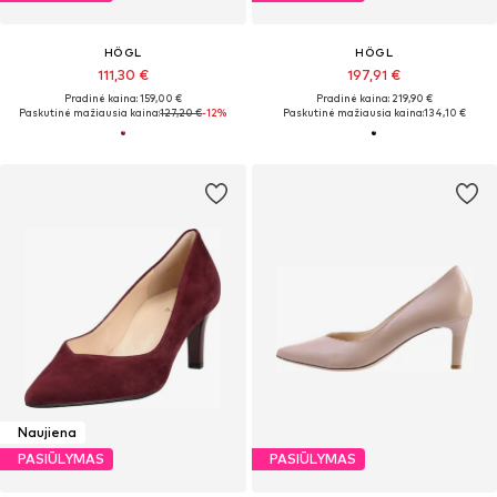
HÖGL
HÖGL
111,30 €
197,91 €
Pradinė kaina: 159,00 €
Pradinė kaina: 219,90 €
Paskutinė mažiausia kaina:
127,20 €
-12%
Paskutinė mažiausia kaina:
134,10 €
Naujiena
PASIŪLYMAS
PASIŪLYMAS