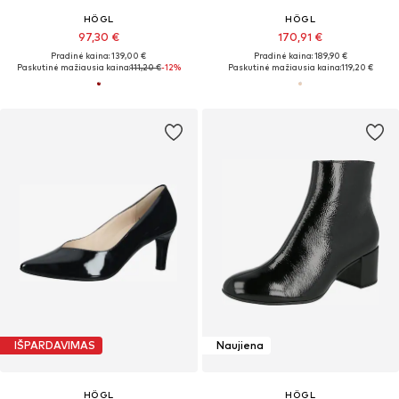
HÖGL
HÖGL
97,30 €
170,91 €
Pradinė kaina: 139,00 €
Pradinė kaina: 189,90 €
Paskutinė mažiausia kaina:
111,20 €
-12%
Paskutinė mažiausia kaina:
119,20 €
IŠPARDAVIMAS
Naujiena
HÖGL
HÖGL