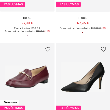
PASIŪLYMAS
PASIŪLYMAS
HÖGL
HÖGL
97,30 €
126,65 €
Pradinė kaina: 139,00 €
Paskutinė mažiausia kaina:
149,00 €
-15%
Paskutinė mažiausia kaina:
111,20 €
-12%
Naujiena
PASIŪLYMAS
PASIŪLYMAS