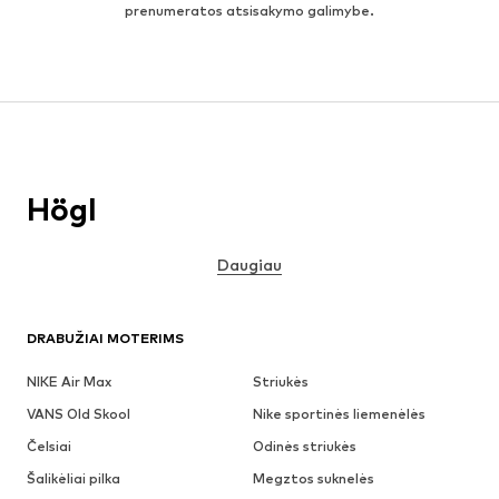
prenumeratos atsisakymo galimybe.
Högl
Daugiau
DRABUŽIAI MOTERIMS
NIKE Air Max
Striukės
VANS Old Skool
Nike sportinės liemenėlės
Čelsiai
Odinės striukės
Šalikėliai pilka
Megztos suknelės