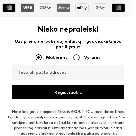
Nieko nepraleisk!
Užsiprenumeruok naujienlaiškį ir gauk išskirtinius
pasiūlymus
Moterims
Vyrams
Tavo el. pašto adresas
Registruotis
Norėčiau gauti naujienlaiškius iš ABOUT YOU apie dabartines
tendencijas, pasiūlymus ir kuponus pagal
Privatumo politika
. Savo
sutikimą gali bet kada atšaukti ir jis galios ateityje, siunčiant
pranešimą adresu
klientuaptarnavimas@aboutyou.lt
arba
naudojantis kiekvieno naujienlaiškio pabaigoje esančia