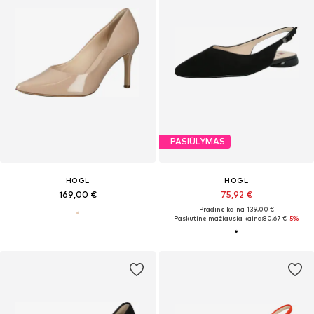
PASIŪLYMAS
HÖGL
HÖGL
169,00 €
75,92 €
Pradinė kaina: 139,00 €
Paskutinė mažiausia kaina:
80,67 €
-5%