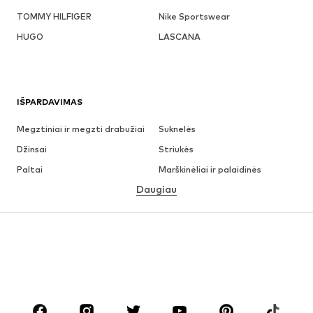
TOMMY HILFIGER
Nike Sportswear
HUGO
LASCANA
IŠPARDAVIMAS
Megztiniai ir megzti drabužiai
Suknelės
Džinsai
Striukės
Paltai
Marškinėliai ir palaidinės
Daugiau
Kelnės
Apatiniai
Sijonai
Palaidinės ir tunikos
Džemperiai
Švarkai
Maudymosi drabužiai
Kombinezonai
Dideli dydžiai
Drabužiai nėščiosioms
Batai
Sportas
Aksesuarai
Premium