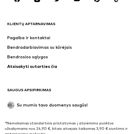
DRABUŽIAI
KLIENTŲ APTARNAVIMAS
Naujienos
Šiuo metu paklausu
Suknelės
Džinsai
Pagalba ir kontaktai
Marškinėliai ir palaidinės
Kelnės
Bendradarbiavimas su kūrėjais
Striukės
Megztiniai ir megzti drabužiai
Bendrosios sąlygos
Apatiniai
Palaidinės ir tunikos
Atsisakyti sutarties čia
Paltai
Sijonai
Maudymosi drabužiai
Džemperiai
Švarkai
Kombinezonai
SAUGUS APSIPIRKIMAS
Dideli dydžiai
Drabužiai nėščiosioms
Proginiai
Išskirtiniai
Su mumis tavo duomenys saugūs!
Antrinis panaudojimas
*Nemokamas standartinis pristatymas į atsiėmimo punktus
BATAI
užsakymams nuo 24,90 €, kitais atvejais taikomas 3,90 € siuntimo ir
aptarnavimo mokestis.