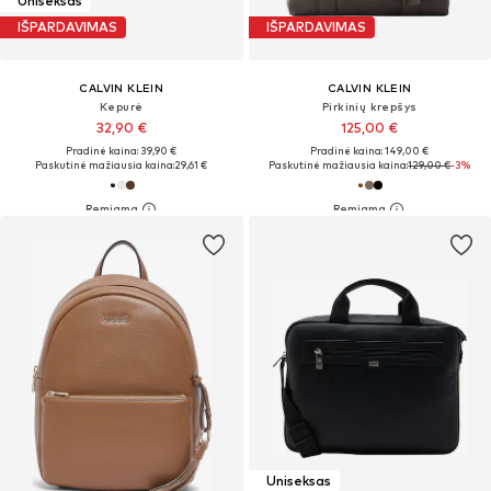
Uniseksas
IŠPARDAVIMAS
IŠPARDAVIMAS
CALVIN KLEIN
CALVIN KLEIN
Kepurė
Pirkinių krepšys
32,90 €
125,00 €
Pradinė kaina: 39,90 €
Pradinė kaina: 149,00 €
Paskutinė mažiausia kaina:
29,61 €
Paskutinė mažiausia kaina:
129,00 €
-3%
Uniseksas