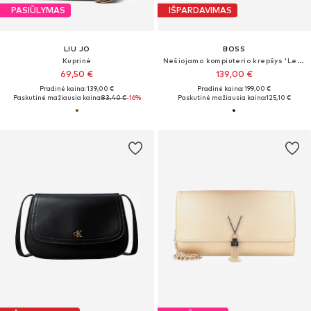
PASIŪLYMAS
IŠPARDAVIMAS
LIU JO
BOSS
Kuprinė
Nešiojamo kompiuterio krepšys 'Lewys'
69,50 €
139,00 €
Pradinė kaina: 139,00 €
Pradinė kaina: 199,00 €
Paskutinė mažiausia kaina:
83,40 €
-16%
Paskutinė mažiausia kaina:
125,10 €