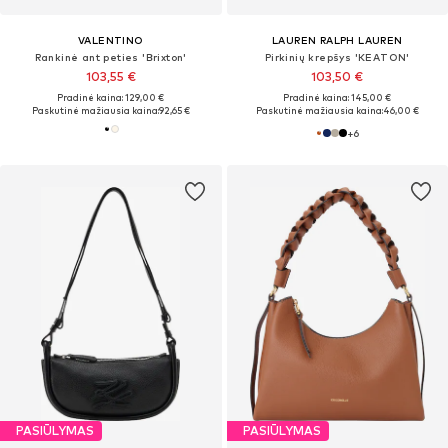
VALENTINO
LAUREN RALPH LAUREN
Rankinė ant peties 'Brixton'
Pirkinių krepšys 'KEATON'
103,55 €
103,50 €
Pradinė kaina: 129,00 €
Pradinė kaina: 145,00 €
Paskutinė mažiausia kaina:
92,65 €
Paskutinė mažiausia kaina:
46,00 €
+
6
PASIŪLYMAS
PASIŪLYMAS