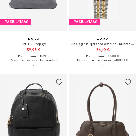
PASIŪLYMAS
PASIŪLYMAS
LIU JO
LIU JO
Pirkinių krepšys
Analoginis (įprasto dizaino) laikrodis 'Shimler'
59,95 €
134,10 €
Pradinė kaina: 119,90 €
Pradinė kaina: 149,00 €
Paskutinė mažiausia kaina:
59,95 €
Paskutinė mažiausia kaina:
103,20 €