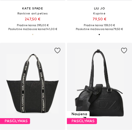
KATE SPADE
LIU JO
Rankinė ant peties
Kuprinė
247,50 €
79,50 €
Pradinė kaina: 395,00 €
Pradinė kaina: 159,00 €
Paskutinė mažiausia kaina:
141,00 €
Paskutinė mažiausia kaina:
79,50 €
Naujiena
PASIŪLYMAS
PASIŪLYMAS