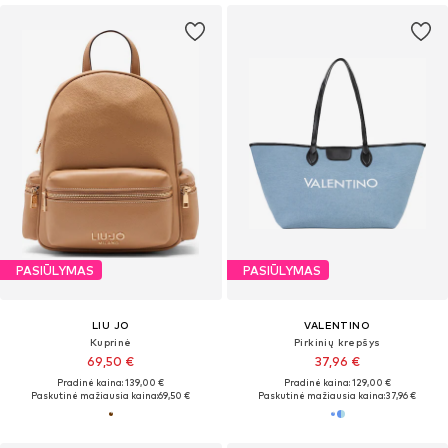
PASIŪLYMAS
PASIŪLYMAS
LIU JO
VALENTINO
Kuprinė
Pirkinių krepšys
69,50 €
37,96 €
Pradinė kaina: 139,00 €
Pradinė kaina: 129,00 €
Paskutinė mažiausia kaina:
69,50 €
Paskutinė mažiausia kaina:
37,96 €