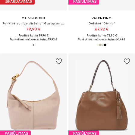
IŠPARDAVIMAS
PASIŪLYMAS
CALVIN KLEIN
VALENTINO
Rankinė su ilgu dirželiu 'Monogram Plaque Flap Camera'
Delninė 'Divina'
79,90 €
67,92 €
Pradinė kaina: 99,90 €
Pradinė kaina: 79,90 €
Paskutinė mažiausia kaina:
59,92 €
Paskutinė mažiausia kaina:
66,41 €
PASIŪLYMAS
PASIŪLYMAS