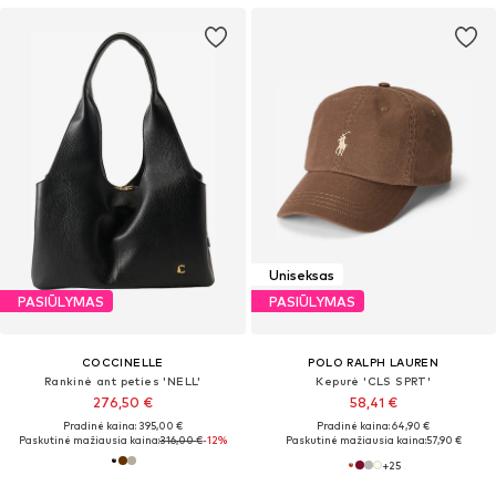
Uniseksas
PASIŪLYMAS
PASIŪLYMAS
COCCINELLE
POLO RALPH LAUREN
Rankinė ant peties 'NELL'
Kepurė 'CLS SPRT'
276,50 €
58,41 €
Pradinė kaina: 395,00 €
Pradinė kaina: 64,90 €
Paskutinė mažiausia kaina:
316,00 €
-12%
Paskutinė mažiausia kaina:
57,90 €
+
25