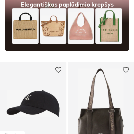
Elegantiškas paplūdimio krepšys