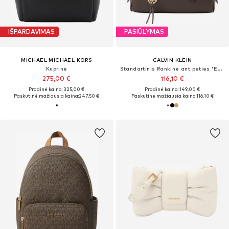
IŠPARDAVIMAS
PASIŪLYMAS
MICHAEL MICHAEL KORS
CALVIN KLEIN
Kuprinė
Standartinis Rankinė ant peties 'Emblem Pebble Grain Extended Side Shoulder'
275,00 €
116,10 €
Pradinė kaina: 325,00 €
Pradinė kaina: 149,00 €
Paskutinė mažiausia kaina:
247,50 €
Paskutinė mažiausia kaina:
116,10 €