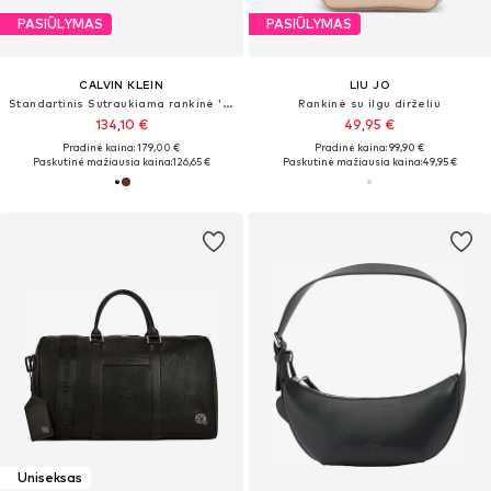
PASIŪLYMAS
PASIŪLYMAS
CALVIN KLEIN
LIU JO
Standartinis Sutraukiama rankinė 'Buckle Metallic Logo Tote'
Rankinė su ilgu dirželiu
134,10 €
49,95 €
Pradinė kaina: 179,00 €
Pradinė kaina: 99,90 €
Paskutinė mažiausia kaina:
126,65 €
Paskutinė mažiausia kaina:
49,95 €
Uniseksas