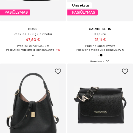
Uniseksas
PASIŪLYMAS
PASIŪLYMAS
BOSS
CALVIN KLEIN
Rankinė su ilgu dirželiu
Kepurė
47,60 €
25,11 €
Pradinė kaina: 150,00 €
Pradinė kaina: 39,90 €
Paskutinė mažiausia kaina:
50,00 €
-4%
Paskutinė mažiausia kaina:
23,92 €