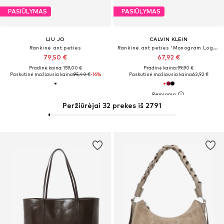
PASIŪLYMAS
PASIŪLYMAS
LIU JO
CALVIN KLEIN
Rankinė ant peties
Rankinė ant peties 'Monogram Logo Plaque Shoulder'
79,50 €
67,92 €
Pradinė kaina: 159,00 €
Pradinė kaina: 99,90 €
Paskutinė mažiausia kaina:
95,40 €
-16%
Paskutinė mažiausia kaina:
63,92 €
Peržiūrėjai 32 prekes iš 2791