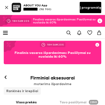
ABOUT YOU App
Į programėlę
(152 700)
Finalinis vasaros išpardavimas: Pasiūlymai su
18
H
56
M
18
S
nuolaida iki 60%
18
H
56
M
18
S
Finalinis vasaros išpardavimas: Pasiūlymai su
nuolaida iki 60%
Firminiai aksesuarai
moterims išpardavime
Rankinės ir krepšiai
Visos prekės
Tavo pasiūlymai
2350