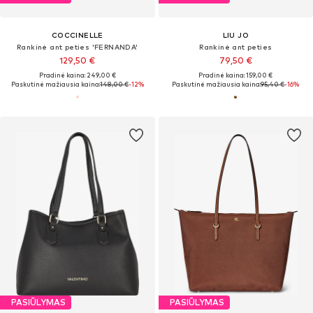
COCCINELLE
LIU JO
Rankinė ant peties 'FERNANDA'
Rankinė ant peties
129,50 €
79,50 €
Pradinė kaina: 249,00 €
Pradinė kaina: 159,00 €
Paskutinė mažiausia kaina:
148,00 €
-12%
Paskutinė mažiausia kaina:
95,40 €
-16%
PASIŪLYMAS
PASIŪLYMAS