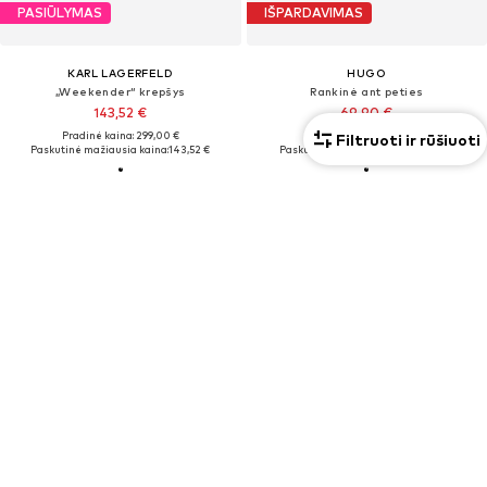
PASIŪLYMAS
IŠPARDAVIMAS
KARL LAGERFELD
HUGO
„Weekender“ krepšys
Rankinė ant peties
143,52 €
69,90 €
Pradinė kaina: 299,00 €
Pradinė kaina: 99,90 €
Filtruoti ir rūšiuoti
Paskutinė mažiausia kaina:
143,52 €
Paskutinė mažiausia kaina:
41,94 €