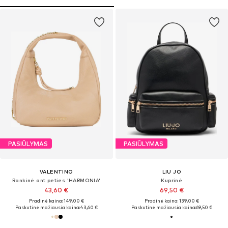
PASIŪLYMAS
PASIŪLYMAS
VALENTINO
LIU JO
Rankinė ant peties 'HARMONIA'
Kuprinė
43,60 €
69,50 €
Pradinė kaina: 149,00 €
Pradinė kaina: 139,00 €
Paskutinė mažiausia kaina:
43,60 €
Paskutinė mažiausia kaina:
69,50 €