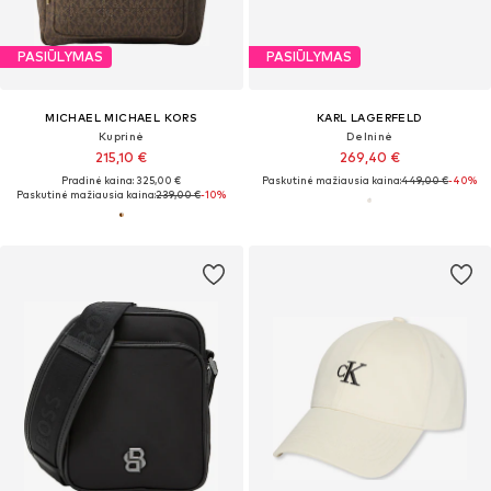
PASIŪLYMAS
PASIŪLYMAS
MICHAEL MICHAEL KORS
KARL LAGERFELD
Kuprinė
Delninė
215,10 €
269,40 €
Pradinė kaina: 325,00 €
Paskutinė mažiausia kaina:
449,00 €
-40%
Paskutinė mažiausia kaina:
239,00 €
-10%