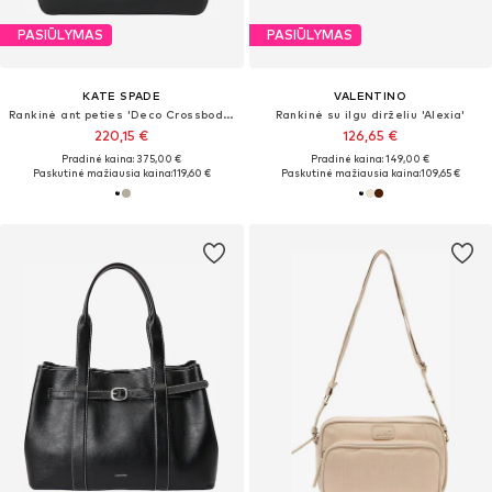
PASIŪLYMAS
PASIŪLYMAS
KATE SPADE
VALENTINO
Rankinė ant peties 'Deco Crossbody Tote Bag'
Rankinė su ilgu dirželiu 'Alexia'
220,15 €
126,65 €
Pradinė kaina: 375,00 €
Pradinė kaina: 149,00 €
Paskutinė mažiausia kaina:
119,60 €
Paskutinė mažiausia kaina:
109,65 €