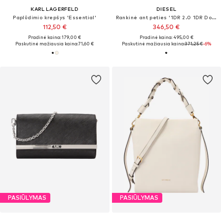
KARL LAGERFELD
DIESEL
Paplūdimio krepšys 'Essential'
Rankinė ant peties '1DR 2.0 1DR Dome'
112,50 €
346,50 €
Pradinė kaina: 179,00 €
Pradinė kaina: 495,00 €
Paskutinė mažiausia kaina:
71,60 €
Paskutinė mažiausia kaina:
371,25 €
-6%
PASIŪLYMAS
PASIŪLYMAS