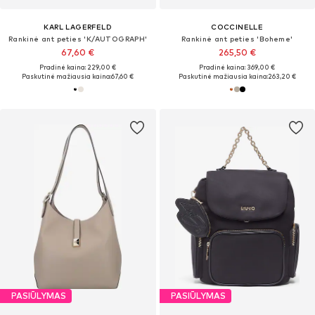
KARL LAGERFELD
COCCINELLE
Rankinė ant peties 'K/AUTOGRAPH'
Rankinė ant peties 'Boheme'
67,60 €
265,50 €
Pradinė kaina: 229,00 €
Pradinė kaina: 369,00 €
Paskutinė mažiausia kaina:
67,60 €
Paskutinė mažiausia kaina:
263,20 €
PASIŪLYMAS
PASIŪLYMAS