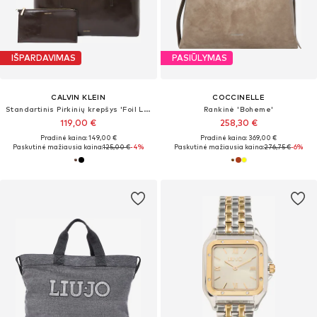
IŠPARDAVIMAS
PASIŪLYMAS
CALVIN KLEIN
COCCINELLE
Standartinis Pirkinių krepšys 'Foil Logo Glossy Tote With'
Rankinė 'Boheme'
119,00 €
258,30 €
Pradinė kaina: 149,00 €
Pradinė kaina: 369,00 €
Paskutinė mažiausia kaina:
125,00 €
-4%
Paskutinė mažiausia kaina:
276,75 €
-6%