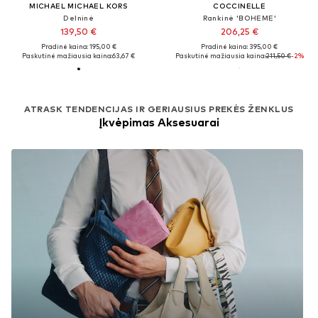
MICHAEL MICHAEL KORS
COCCINELLE
Delninė
Rankinė 'BOHEME'
139,50 €
206,25 €
Pradinė kaina: 195,00 €
Pradinė kaina: 395,00 €
Paskutinė mažiausia kaina:
63,67 €
Paskutinė mažiausia kaina:
211,50 €
-2%
ATRASK TENDENCIJAS IR GERIAUSIUS PREKĖS ŽENKLUS
Įkvėpimas Aksesuarai