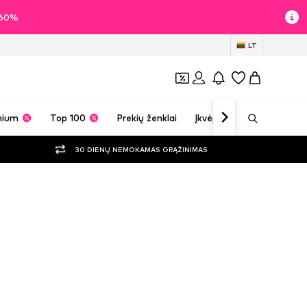
i 60%
LT
mium
Top 100
Prekių ženklai
Įkvėpimas
30 DIENŲ NEMOKAMAS GRĄŽINIMAS
iai