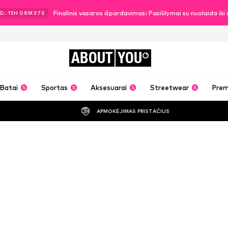
Finalinis vasaros išpardavimas: Pasiūlymai su nuolaida ik
D.
15
H
08
M
35
S
ABOUT
YOU
Batai
Sportas
Aksesuarai
Streetwear
Pre
APMOKĖJIMAS PRISTAČIUS
Amelia drabuž