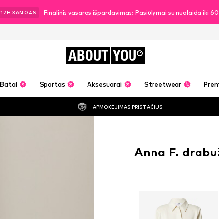
Finalinis vasaros išpardavimas: Pasiūlymai su nuolaida iki 6
12
H
36
M
03
S
ABOUT
YOU
Batai
Sportas
Aksesuarai
Streetwear
Pre
APMOKĖJIMAS PRISTAČIUS
Anna F. drabuž