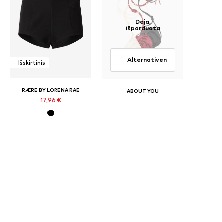
Deja,
išparduota
Alternativen
Išskirtinis
RÆRE BY LORENA RAE
ABOUT YOU
17,96 €