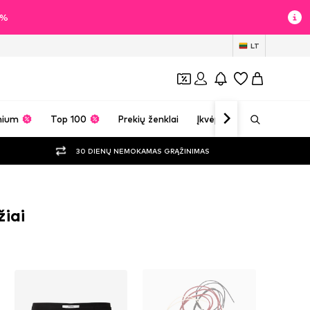
0%
LT
mium
Top 100
Prekių ženklai
Įkvėpimas
30 DIENŲ NEMOKAMAS GRĄŽINIMAS
iai