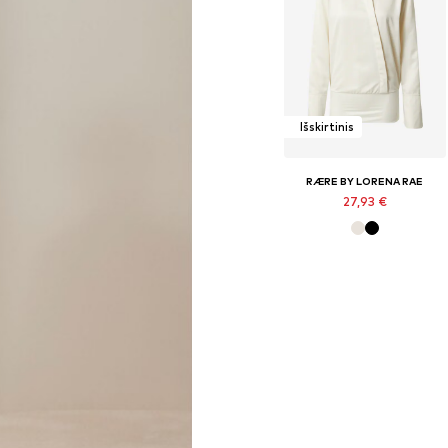
Išskirtinis
RÆRE BY LORENA RAE
27,93 €