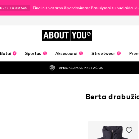
Finalinis vasaros išpardavimas: Pasiūlymai su nuolaida ik
D.
22
H
00
M
56
S
ABOUT
YOU
Batai
Sportas
Aksesuarai
Streetwear
Pre
APMOKĖJIMAS PRISTAČIUS
Berta drabuži