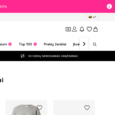
i 60%
LT
mium
Top 100
Prekių ženklai
Įkvėpimas
30 DIENŲ NEMOKAMAS GRĄŽINIMAS
ai