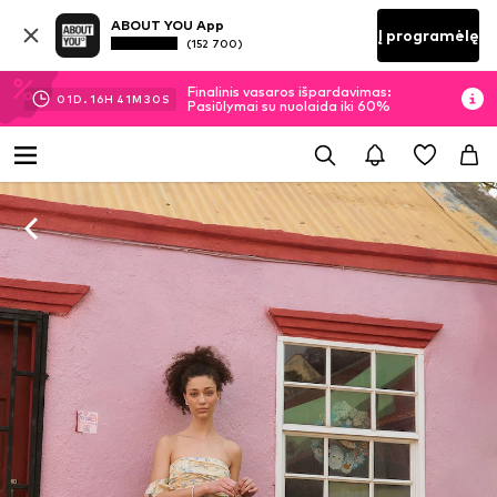
ABOUT YOU App
Į programėlę
(152 700)
Finalinis vasaros išpardavimas:
01
D.
16
H
41
M
30
S
Pasiūlymai su nuolaida iki 60%