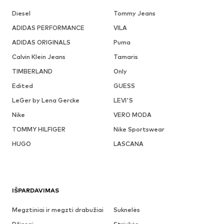
Diesel
Tommy Jeans
ADIDAS PERFORMANCE
VILA
ADIDAS ORIGINALS
Puma
Calvin Klein Jeans
Tamaris
TIMBERLAND
Only
Edited
GUESS
LeGer by Lena Gercke
LEVI'S
Nike
VERO MODA
TOMMY HILFIGER
Nike Sportswear
HUGO
LASCANA
IŠPARDAVIMAS
Megztiniai ir megzti drabužiai
Suknelės