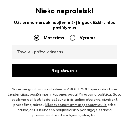
Nieko nepraleisk!
Užsiprenumeruok naujienlaiškį ir gauk išskirtinius
pasiūlymus
Moterims
Vyrams
Tavo el. pašto adresas
Registruotis
Norėčiau gauti naujienlaiškius iš ABOUT YOU apie dabartines
tendencijas, pasiūlymus ir kuponus pagal
Privatumo politika
. Savo
sutikimą gali bet kada atšaukti ir jis galios ateityje, siunčiant
pranešimą adresu
klientuaptarnavimas@aboutyou.lt
arba
naudojantis kiekvieno naujienlaiškio pabaigoje esančia
prenumeratos atsisakymo galimybe.