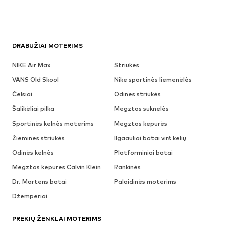
DRABUŽIAI MOTERIMS
NIKE Air Max
Striukės
VANS Old Skool
Nike sportinės liemenėlės
Čelsiai
Odinės striukės
Šalikėliai pilka
Megztos suknelės
Sportinės kelnės moterims
Megztos kepurės
Žieminės striukės
Ilgaauliai batai virš kelių
Odinės kelnės
Platforminiai batai
Megztos kepurės Calvin Klein
Rankinės
Dr. Martens batai
Palaidinės moterims
Džemperiai
PREKIŲ ŽENKLAI MOTERIMS